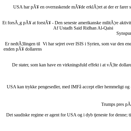
USA har pÃ¥ en overraskende mÃ¥de erklÃ¦ret at der er farer som
Et forsÃ¸g pÃ¥ at forstÃ¥ - Den seneste amerikanske militÃ¦re aktivi
Af Ustadh Said Ridhan Al-Qaisi
Synspun
Er nedtÃ¦llingen til
Vi har sejret over ISIS i Syrien, som var den en
enden pÃ¥ dollarens
De stater, som kan have en virkningsfuld effekt i at vÃ¦lte dolla
USA kan trykke pengesedler, med IMFâ accept eller hemmeligt og 
Trumps pres pÃ¥
Det saudiske regime er agent for USA og i dyb tjeneste for denne; tit