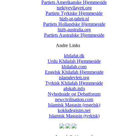
Partiets Amerikanske Hjemmeside
turkiyevilayeti.org
Partiets Tyrkiske Hjemmeside
hizb-ut-tahrir.nl
Partiets Hollandske Hjemmeside
hizb-australia.org
Partiets Australske Hjemmeside
Andre Links
khilafat.dk
Urdu Khilafah Hjemmeside
khilafah.com
Engelsk Khilafah Hjemmeside
islamdevleti.org
Tyrkisk Khilafah Hjemmeside
alokab.info
Nyhedsside og Debatforum
newcivilisation.com
Islamisk Magasin (engelsk)
kokludegisim.net
Islamisk Magasin (tyrkisk)