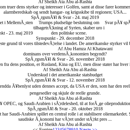
Af Sheikh Ata Abu al-Rashta
 truer dens styrker og interesser i Golfen, samt at disse farer kommer 
alarmberedskab og sendt hangar- og krigsskibe til regionen; USA...
SpÃ¸rgsmÃ¥l & Svar - 24. maj 2019
tet i MellemÃ¸sten
Trumps pludselige beslutning om
Svar pÃ¥ spÃ
tilbagetrÃ¦kning af Syrien, skaber uro i
kt - 23. maj 2019
den politiske scene.
Synspunkt - 29. december 2018
este grund til vores tilstedevÃ¦relse i landet. De amerikanske styrker vi
Af Abu Hamza Al Khatawani
dominans over verdensÃ¸konomien begyndt?
SpÃ¸rgsmÃ¥l & Svar - 26. november 2018
ren fra dens position, er Rusland, Kina og EU, men disse stater har hver
Af Sheikh Ata Abu al-Rashta
Underskud i det amerikanske statsbudget
SpÃ¸rgsmÃ¥l & Svar - 12. november 2018
endda Ã¥benlyst uden dennes accept, da USA er den, som har den reelle 
pengesedler og skjule de reelle grunde.
Af Sheikh Ata Abu al-Rashta
 OPEC, og Saudi-Arabien i sÃ¦rdeleshed, til at forÃ¸ge olieproduktion
SpÃ¸rgsmÃ¥l & Svar - 20. oktober 2018
 har Saudi-Arabien spillet en central rolle i at stabilisere oliemarkedet.
saudiske Ã¸konomi har vÃ¦ret under stÃ¦rkt pres ...
Af Sheikh Ata Abu al-Rashta
<< Forrige
1
2
3
4
5
6
7
8
9
10
Næste >>