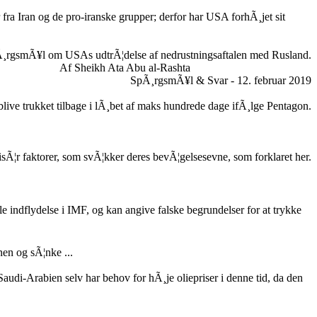
fra Iran og de pro-iranske grupper; derfor har USA forhÃ¸jet sit
¸rgsmÃ¥l om USAs udtrÃ¦delse af nedrustningsaftalen med Rusland.
Af Sheikh Ata Abu al-Rashta
SpÃ¸rgsmÃ¥l & Svar - 12. februar 2019
l blive trukket tilbage i lÃ¸bet af maks hundrede dage ifÃ¸lge Pentagon.
 isÃ¦r faktorer, som svÃ¦kker deres bevÃ¦gelsesevne, som forklaret her.
indflydelse i IMF, og kan angive falske begrundelser for at trykke
en og sÃ¦nke ...
 Saudi-Arabien selv har behov for hÃ¸je oliepriser i denne tid, da den