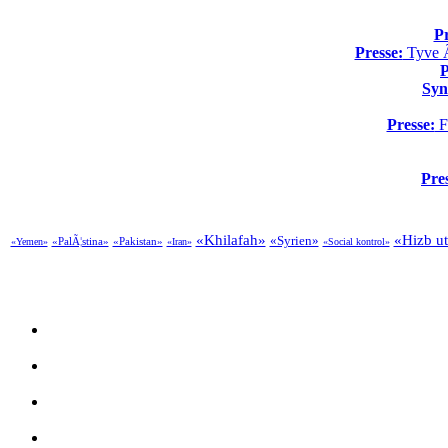
Pr
Presse:
Tyve Ã¥
P
Syn
Presse:
Fo
Pre
«Khilafah»
«Hizb ut
«Syrien»
«PalÃ¦stina»
«Pakistan»
«Yemen»
«Iran»
«Social kontrol»