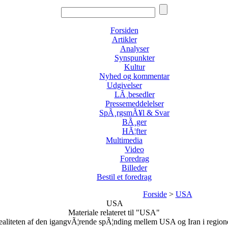
Forsiden
Artikler
Analyser
Synspunkter
Kultur
Nyhed og kommentar
Udgivelser
LÃ¸besedler
Pressemeddelelser
SpÃ¸rgsmÃ¥l & Svar
BÃ¸ger
HÃ¦fter
Multimedia
Video
Foredrag
Billeder
Bestil et foredrag
Forside
>
USA
USA
Materiale relateret til "USA"
ealiteten af den igangvÃ¦rende spÃ¦nding mellem USA og Iran i region