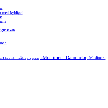
mer
er medskyldige!
ik
mmah?
Ã¦llesskab
amhad
«Muslimer i Danmark»
«Muslimer i
«Det arabiske forÃ¥r»
«Egypten»