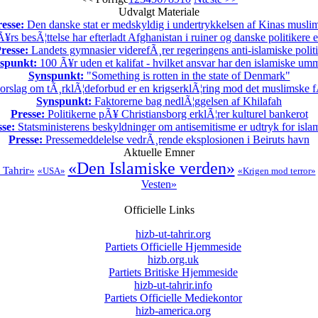
Udvalgt Materiale
esse:
Den danske stat er medskyldig i undertrykkelsen af Kinas musli
rs besÃ¦ttelse har efterladt Afghanistan i ruiner og danske politikere 
resse:
Landets gymnasier viderefÃ¸rer regeringens anti-islamiske polit
spunkt:
100 Ã¥r uden et kalifat - hvilket ansvar har den islamiske u
Synspunkt:
"Something is rotten in the state of Denmark"
rslag om tÃ¸rklÃ¦deforbud er en krigserklÃ¦ring mod det muslimske f
Synspunkt:
Faktorerne bag nedlÃ¦ggelsen af Khilafah
Presse:
Politikerne pÃ¥ Christiansborg erklÃ¦rer kulturel bankerot
sse:
Statsministerens beskyldninger om antisemitisme er udtryk for isl
Presse:
Pressemeddelelse vedrÃ¸rende eksplosionen i Beiruts havn
Aktuelle Emner
«Den Islamiske verden»
 Tahrir»
«USA»
«Krigen mod terror»
Vesten»
Officielle Links
hizb-ut-tahrir.org
Partiets Officielle Hjemmeside
hizb.org.uk
Partiets Britiske Hjemmeside
hizb-ut-tahrir.info
Partiets Officielle Mediekontor
hizb-america.org