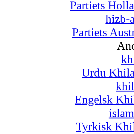
Partiets Hol
hizb-a
Partiets Aus
And
kh
Urdu Khil
khi
Engelsk Khi
islam
Tyrkisk Khi