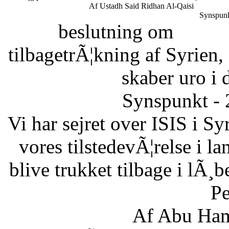
Af Ustadh Said Ridhan Al-Qaisi
Synspunk
beslutning om
tilbagetrÃ¦kning af Syrien,
skaber uro i 
Synspunkt - 
Vi har sejret over ISIS i Sy
vores tilstedevÃ¦relse i l
blive trukket tilbage i lÃ¸
Pe
Af Abu Ham