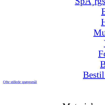
SpÃ¸rg
H
Mu
F
B
Bestil
Ofte stillede spørgsmål