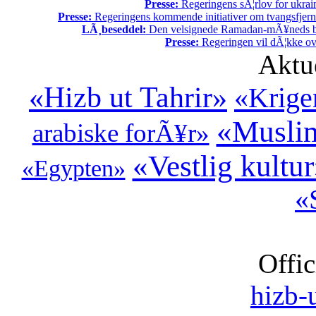
Presse:
Regeringens sÃ¦rlov for ukrain
Presse:
Regeringens kommende initiativer om tvangsfjerne
LÃ¸beseddel:
Den velsignede Ramadan-mÃ¥neds beg
Presse:
Regeringen vil dÃ¦kke ov
Aktu
«Hizb ut Tahrir»
«Krige
«Muslim
arabiske forÃ¥r»
«Vestlig kultu
«Egypten»
«
Offic
hizb-u