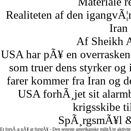
Materiale r
Realiteten af den igangvÃ
Iran
Af Sheikh A
USA har pÃ¥ en overraskend
som truer dens styrker og i
farer kommer fra Iran og d
USA forhÃ¸jet sit alarm
krigsskibe t
SpÃ¸rgsmÃ¥l & 
Et forsÃ¸g pÃ¥ at forstÃ¥ - Den seneste amerikanske militÃ¦re aktivit