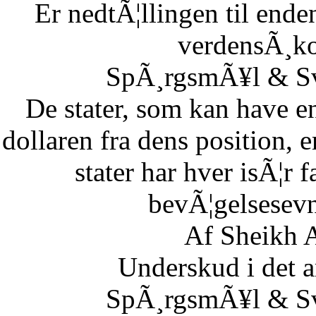
Er nedtÃ¦llingen til end
verdensÃ¸k
SpÃ¸rgsmÃ¥l & Sv
De stater, som kan have en
dollaren fra dens position,
stater har hver isÃ¦r 
bevÃ¦gelsesevn
Af Sheikh A
Underskud i det 
SpÃ¸rgsmÃ¥l & Sv