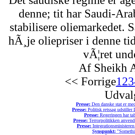
denne; tit har Saudi-Arabi
stabilisere oliemarkedet. 
hÃ¸je oliepriser i denne t
vÃ¦ret unde
Af Sheikh A
<< Forrige
1
2
3
Udvalg
Presse:
Den danske stat er med
Presse:
Politisk retssag udstiller
Presse:
Regeringen har tab
Presse:
Terrorpolitikken anvende
Presse:
Integrationsministeren
Synspunkt:
"Somethin