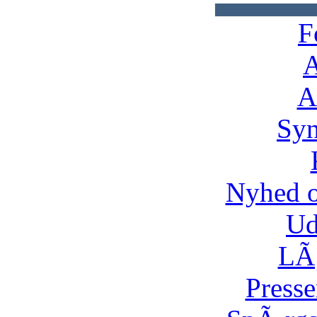
F
A
A
Syn
Nyhed 
Ud
LÃ¸
Presse