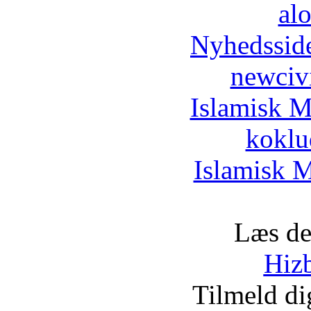
al
Nyhedssid
newciv
Islamisk M
koklu
Islamisk M
Læs de
Hizb
Tilmeld d