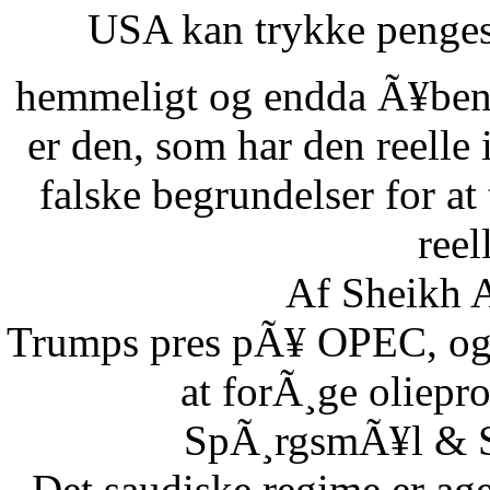
USA kan trykke pengese
hemmeligt og endda Ã¥benl
er den, som har den reelle
falske begrundelser for at
reel
Af Sheikh A
Trumps pres pÃ¥ OPEC, og S
at forÃ¸ge oliepr
SpÃ¸rgsmÃ¥l & Sv
Det saudiske regime er age