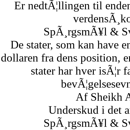
Er nedtÃ¦llingen til end
verdensÃ¸k
SpÃ¸rgsmÃ¥l & Sv
De stater, som kan have en
dollaren fra dens position,
stater har hver isÃ¦r 
bevÃ¦gelsesevn
Af Sheikh A
Underskud i det 
SpÃ¸rgsmÃ¥l & Sv