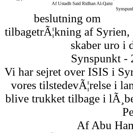
Af Ustadh Said Ridhan Al-Qaisi
Synspunk
beslutning om
tilbagetrÃ¦kning af Syrien,
skaber uro i 
Synspunkt - 
Vi har sejret over ISIS i Sy
vores tilstedevÃ¦relse i l
blive trukket tilbage i lÃ¸
Pe
Af Abu Ham