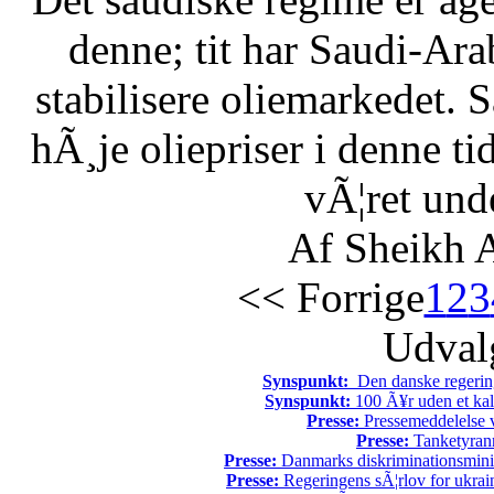
denne; tit har Saudi-Arabi
stabilisere oliemarkedet. 
hÃ¸je oliepriser i denne t
vÃ¦ret unde
Af Sheikh A
<< Forrige
1
2
3
Udvalg
Synspunkt:
Den danske regering 
Synspunkt:
100 Ã¥r uden et kali
Presse:
Pressemeddelelse v
Presse:
Tanketyrann
Presse:
Danmarks diskriminationsminist
Presse:
Regeringens sÃ¦rlov for ukrain