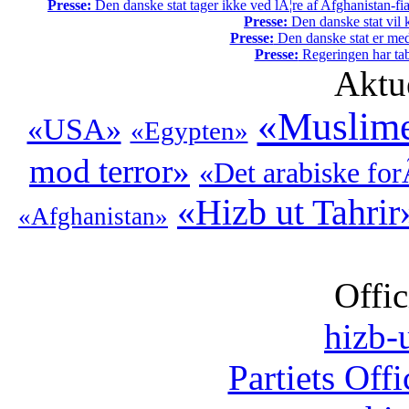
Presse:
Den danske stat tager ikke ved lÃ¦re af Afghanistan-fia
Presse:
Den danske stat vil kr
Presse:
Den danske stat er med
Presse:
Regeringen har tab
Aktu
«Muslime
«USA»
«Egypten»
mod terror»
«Det arabiske fo
«Hizb ut Tahrir
«Afghanistan»
Offic
hizb-u
Partiets Off