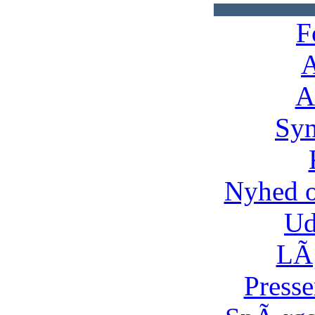
F
A
A
Syn
Nyhed 
Ud
LÃ¸
Presse