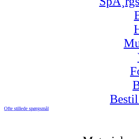
SpÃ¸rg
H
Mu
F
B
Bestil
Ofte stillede spørgsmål