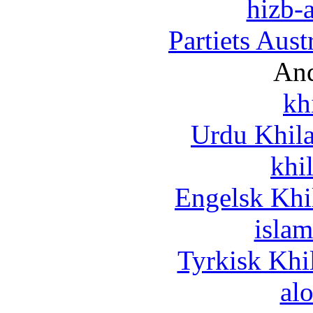
hizb-a
Partiets Aus
And
kh
Urdu Khil
khi
Engelsk Khi
islam
Tyrkisk Khi
al