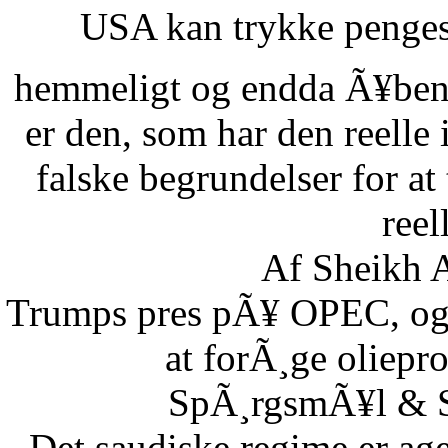
USA kan trykke pengese
hemmeligt og endda Ã¥benl
er den, som har den reelle
falske begrundelser for at
reel
Af Sheikh A
Trumps pres pÃ¥ OPEC, og S
at forÃ¸ge oliepr
SpÃ¸rgsmÃ¥l & Sv
Det saudiske regime er age