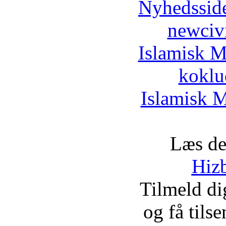
Nyhedssid
newciv
Islamisk M
koklu
Islamisk M
Læs de
Hizb
Tilmeld d
og få tils