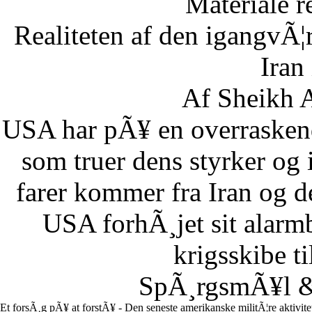
Materiale r
Realiteten af den igangvÃ
Iran
Af Sheikh A
USA har pÃ¥ en overraskend
som truer dens styrker og i
farer kommer fra Iran og d
USA forhÃ¸jet sit alarm
krigsskibe t
SpÃ¸rgsmÃ¥l & 
Et forsÃ¸g pÃ¥ at forstÃ¥ - Den seneste amerikanske militÃ¦re aktivit