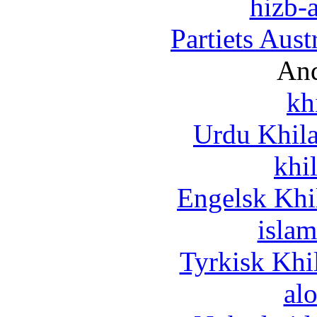
hizb-a
Partiets Aus
And
kh
Urdu Khil
khi
Engelsk Khi
islam
Tyrkisk Khi
al