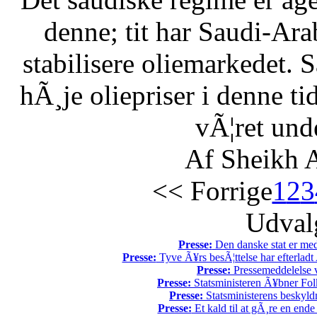
denne; tit har Saudi-Arabi
stabilisere oliemarkedet. 
hÃ¸je oliepriser i denne t
vÃ¦ret unde
Af Sheikh A
<< Forrige
1
2
3
Udvalg
Presse:
Den danske stat er med
Presse:
Tyve Ã¥rs besÃ¦ttelse har efterladt 
Presse:
Pressemeddelelse v
Presse:
Statsministeren Ã¥bner Fol
Presse:
Statsministerens beskyld
Presse:
Et kald til at gÃ¸re en end