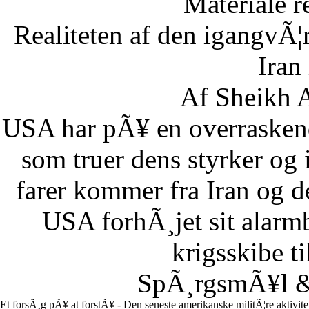
Materiale r
Realiteten af den igangvÃ
Iran
Af Sheikh A
USA har pÃ¥ en overraskend
som truer dens styrker og i
farer kommer fra Iran og d
USA forhÃ¸jet sit alarm
krigsskibe t
SpÃ¸rgsmÃ¥l & 
Et forsÃ¸g pÃ¥ at forstÃ¥ - Den seneste amerikanske militÃ¦re aktivit