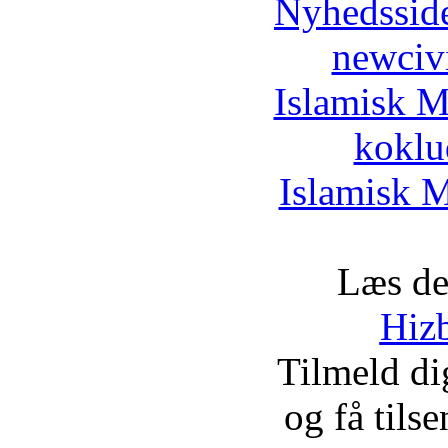
Nyhedssid
newciv
Islamisk M
koklu
Islamisk M
Læs de
Hizb
Tilmeld d
og få tils