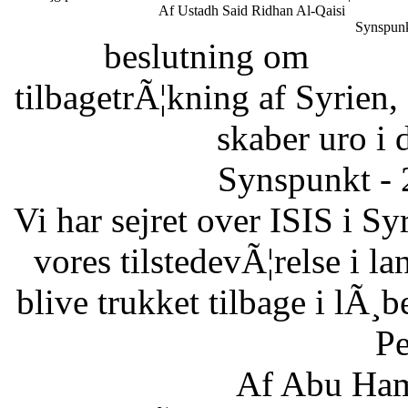
Af Ustadh Said Ridhan Al-Qaisi
Synspunk
beslutning om
tilbagetrÃ¦kning af Syrien,
skaber uro i 
Synspunkt - 
Vi har sejret over ISIS i Sy
vores tilstedevÃ¦relse i l
blive trukket tilbage i lÃ¸
Pe
Af Abu Ham