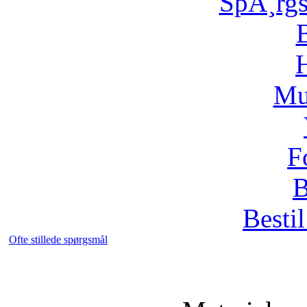
SpÃ¸rg
H
Mu
F
B
Bestil
Ofte stillede spørgsmål