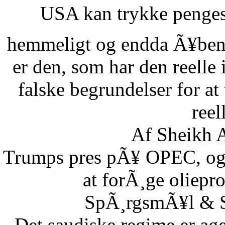
USA kan trykke pengese
hemmeligt og endda Ã¥benl
er den, som har den reelle
falske begrundelser for at
reel
Af Sheikh A
Trumps pres pÃ¥ OPEC, og S
at forÃ¸ge oliepr
SpÃ¸rgsmÃ¥l & Sv
Det saudiske regime er age