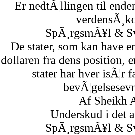
Er nedtÃ¦llingen til end
verdensÃ¸k
SpÃ¸rgsmÃ¥l & Sv
De stater, som kan have en
dollaren fra dens position,
stater har hver isÃ¦r 
bevÃ¦gelsesevn
Af Sheikh A
Underskud i det 
SpÃ¸rgsmÃ¥l & Sv