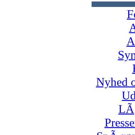
F
A
A
Syn
Nyhed 
Ud
LÃ¸
Presse