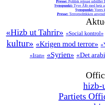
Presse:
Politisk retssag udstiller
Synspunkt:
Tyve Ã¥r med hetz af
Synspunkt:
Vores k
Presse:
Terrorpolitikken anvende
Aktu
«Hizb ut Tahrir»
«Social kontrol»
kultur»
«Krigen mod terror»
«
«Syrien»
«Det arab
«Iran»
Offic
hizb-u
Partiets Off