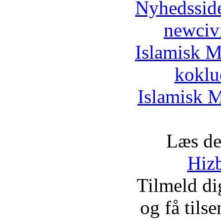
Nyhedssid
newciv
Islamisk M
koklu
Islamisk M
Læs de
Hizb
Tilmeld d
og få tils