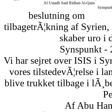
Af Ustadh Said Ridhan Al-Qaisi
Synspunk
beslutning om
tilbagetrÃ¦kning af Syrien,
skaber uro i 
Synspunkt - 
Vi har sejret over ISIS i Sy
vores tilstedevÃ¦relse i l
blive trukket tilbage i lÃ¸
Pe
Af Abu Ham