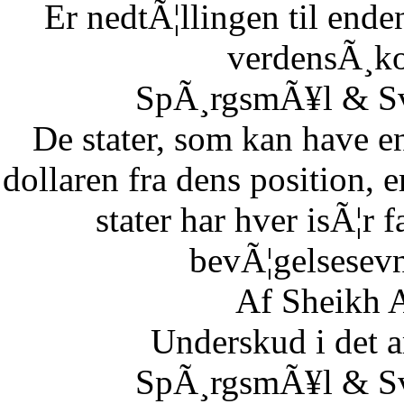
Er nedtÃ¦llingen til end
verdensÃ¸k
SpÃ¸rgsmÃ¥l & Sv
De stater, som kan have en
dollaren fra dens position,
stater har hver isÃ¦r 
bevÃ¦gelsesevn
Af Sheikh A
Underskud i det 
SpÃ¸rgsmÃ¥l & Sv