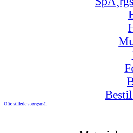
SpÃ¸rg
H
Mu
F
B
Bestil
Ofte stillede spørgsmål