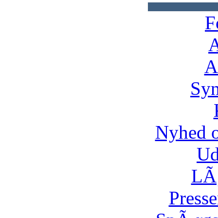
F
A
A
Syn
Nyhed 
Ud
LÃ¸
Presse