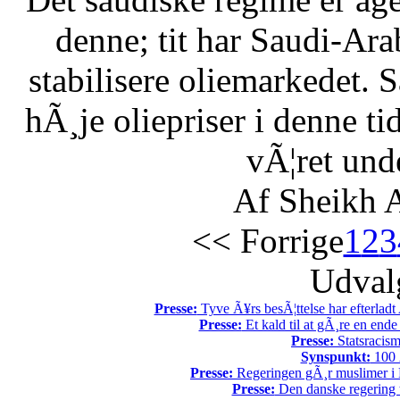
denne; tit har Saudi-Arabi
stabilisere oliemarkedet. 
hÃ¸je oliepriser i denne t
vÃ¦ret unde
Af Sheikh A
<< Forrige
1
2
3
Udvalg
Presse:
Tyve Ã¥rs besÃ¦ttelse har efterladt 
Presse:
Et kald til at gÃ¸re en end
Presse:
Statsracis
Synspunkt:
100 Ã
Presse:
Regeringen gÃ¸r muslimer i 
Presse:
Den danske regering tv