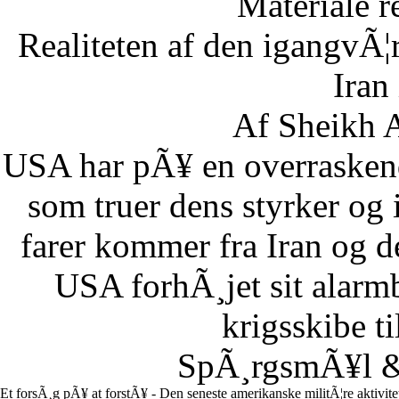
Materiale r
Realiteten af den igangvÃ
Iran
Af Sheikh A
USA har pÃ¥ en overraskend
som truer dens styrker og i
farer kommer fra Iran og d
USA forhÃ¸jet sit alarm
krigsskibe t
SpÃ¸rgsmÃ¥l & 
Et forsÃ¸g pÃ¥ at forstÃ¥ - Den seneste amerikanske militÃ¦re aktivit