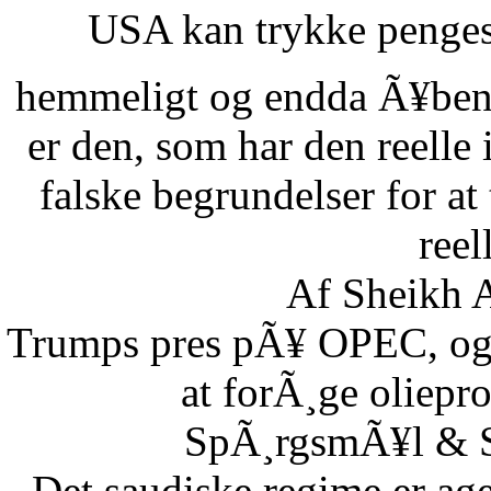
USA kan trykke pengese
hemmeligt og endda Ã¥benl
er den, som har den reelle
falske begrundelser for at
reel
Af Sheikh A
Trumps pres pÃ¥ OPEC, og S
at forÃ¸ge oliepr
SpÃ¸rgsmÃ¥l & Sv
Det saudiske regime er age