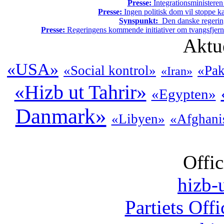
Presse:
Integrationsministeren
Presse:
Ingen politisk dom vil stoppe kal
Synspunkt:
Den danske regering 
Presse:
Regeringens kommende initiativer om tvangsfjerne
Aktu
«USA»
«Social kontrol»
«Pak
«Iran»
«Hizb ut Tahrir»
«Egypten»
Danmark»
«Libyen»
«Afghani
Offic
hizb-u
Partiets Off