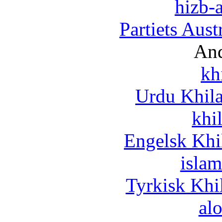
hizb-a
Partiets Aus
And
kh
Urdu Khil
khi
Engelsk Khi
islam
Tyrkisk Khi
al