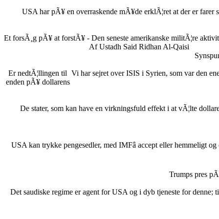
USA har pÃ¥ en overraskende mÃ¥de erklÃ¦ret at der er farer som
Et forsÃ¸g pÃ¥ at forstÃ¥ - Den seneste amerikanske militÃ¦re aktivi
Af Ustadh Said Ridhan Al-Qaisi
Synspun
Er nedtÃ¦llingen til
Vi har sejret over ISIS i Syrien, som var den en
enden pÃ¥ dollarens
De stater, som kan have en virkningsfuld effekt i at vÃ¦lte dolla
USA kan trykke pengesedler, med IMFâ accept eller hemmeligt og 
Trumps pres pÃ¥
Det saudiske regime er agent for USA og i dyb tjeneste for denne; tit