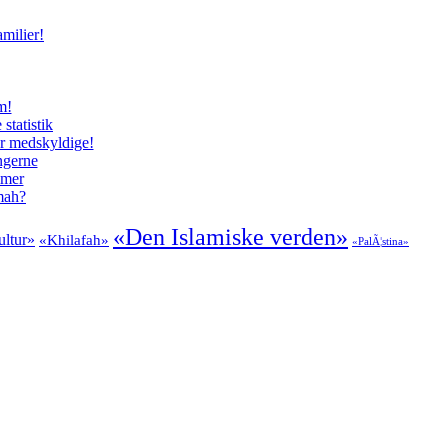
milier!
m!
tatistik
er medskyldige!
ngerne
imer
mmah?
«Den Islamiske verden»
ultur»
«Khilafah»
«PalÃ¦stina»