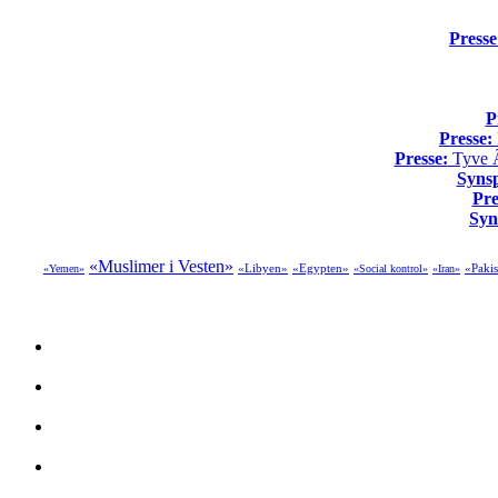
Presse
P
Presse:
Presse:
Tyve Ã¥
Syns
Pre
Syn
«Muslimer i Vesten»
«Libyen»
«Egypten»
«Pakis
«Yemen»
«Social kontrol»
«Iran»