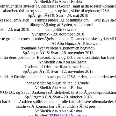
Af Sheikh Ata Abu al-Rashta
 truer dens styrker og interesser i Golfen, samt at disse farer kommer 
alarmberedskab og sendt hangar- og krigsskibe til regionen; USA...
SpÃ¸rgsmÃ¥l & Svar - 24. maj 2019
tet i MellemÃ¸sten
Trumps pludselige beslutning om
Svar pÃ¥ spÃ
tilbagetrÃ¦kning af Syrien, skaber uro i
kt - 23. maj 2019
den politiske scene.
Synspunkt - 29. december 2018
este grund til vores tilstedevÃ¦relse i landet. De amerikanske styrker vi
Af Abu Hamza Al Khatawani
dominans over verdensÃ¸konomien begyndt?
SpÃ¸rgsmÃ¥l & Svar - 26. november 2018
ren fra dens position, er Rusland, Kina og EU, men disse stater har hver
Af Sheikh Ata Abu al-Rashta
Underskud i det amerikanske statsbudget
SpÃ¸rgsmÃ¥l & Svar - 12. november 2018
endda Ã¥benlyst uden dennes accept, da USA er den, som har den reelle 
pengesedler og skjule de reelle grunde.
Af Sheikh Ata Abu al-Rashta
 OPEC, og Saudi-Arabien i sÃ¦rdeleshed, til at forÃ¸ge olieproduktion
SpÃ¸rgsmÃ¥l & Svar - 20. oktober 2018
 har Saudi-Arabien spillet en central rolle i at stabilisere oliemarkedet.
saudiske Ã¸konomi har vÃ¦ret under stÃ¦rkt pres ...
Af Sheikh Ata Abu al-Rashta
<< Forrige
1
2
3
4
5
6
7
8
9
10
Næste >>