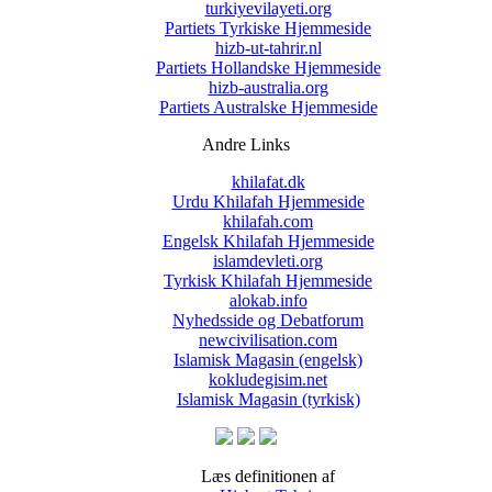
turkiyevilayeti.org
Partiets Tyrkiske Hjemmeside
hizb-ut-tahrir.nl
Partiets Hollandske Hjemmeside
hizb-australia.org
Partiets Australske Hjemmeside
Andre Links
khilafat.dk
Urdu Khilafah Hjemmeside
khilafah.com
Engelsk Khilafah Hjemmeside
islamdevleti.org
Tyrkisk Khilafah Hjemmeside
alokab.info
Nyhedsside og Debatforum
newcivilisation.com
Islamisk Magasin (engelsk)
kokludegisim.net
Islamisk Magasin (tyrkisk)
Læs definitionen af