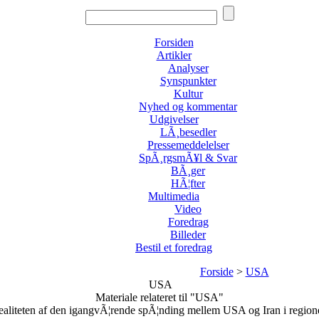
Forsiden
Artikler
Analyser
Synspunkter
Kultur
Nyhed og kommentar
Udgivelser
LÃ¸besedler
Pressemeddelelser
SpÃ¸rgsmÃ¥l & Svar
BÃ¸ger
HÃ¦fter
Multimedia
Video
Foredrag
Billeder
Bestil et foredrag
Forside
>
USA
USA
Materiale relateret til "USA"
ealiteten af den igangvÃ¦rende spÃ¦nding mellem USA og Iran i region