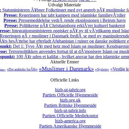
Udvalgt Materiale
:
Statsministeren Ã¥bner Folketinget med nyt angreb pÃ¥ muslimske fa
Presse:
Regeringen har tabt kampen mod islamiske familievÃ¦rdier
Presse:
Pressemeddelelse vedrÃ¸rende eksplosionen i Beiruts havn
Presse:
Politikerne pÃ¥ Christiansborg erklÃ¦rer kulturel bankerot
resse:
Integrationsministeren oppisker pÃ¥ ny til vÃ¦rdikamp mod Isla
Regeringen gÃ¸r muslimer i Danmark fredlÃ¸se med ny manipulerende s
rs besÃ¦ttelse har efterladt Afghanistan i ruiner og danske politikere 
punkt:
Del 1: Tyve Ã¥r med hetz mod Islam og muslimer: Kendsgerni
sse:
Terrorpolitikken anvendes fortsat til at dÃ¦monisere Islam og musl
spunkt:
100 Ã¥r uden et kalifat - hvilket ansvar har den islamiske u
Aktuelle Emner
«Muslimer i Danmark»
«Vestlig k
«Syrien»
«Det arabiske forÃ¥r»
tan»
Officielle Links
hizb-ut-tahrir.org
Partiets Officielle Hjemmeside
hizb.org.uk
Partiets Britiske Hjemmeside
hizb-ut-tahrir.info
Partiets Officielle Mediekontor
hizb-america.org
Partiets Amerikanske Hjemmeside