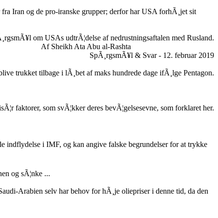
fra Iran og de pro-iranske grupper; derfor har USA forhÃ¸jet sit
¸rgsmÃ¥l om USAs udtrÃ¦delse af nedrustningsaftalen med Rusland.
Af Sheikh Ata Abu al-Rashta
SpÃ¸rgsmÃ¥l & Svar - 12. februar 2019
l blive trukket tilbage i lÃ¸bet af maks hundrede dage ifÃ¸lge Pentagon.
 isÃ¦r faktorer, som svÃ¦kker deres bevÃ¦gelsesevne, som forklaret her.
indflydelse i IMF, og kan angive falske begrundelser for at trykke
en og sÃ¦nke ...
 Saudi-Arabien selv har behov for hÃ¸je oliepriser i denne tid, da den