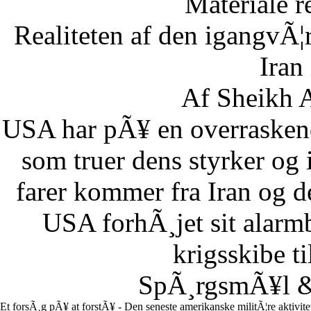
Materiale r
Realiteten af den igangvÃ
Iran
Af Sheikh A
USA har pÃ¥ en overraskend
som truer dens styrker og i
farer kommer fra Iran og d
USA forhÃ¸jet sit alarm
krigsskibe t
SpÃ¸rgsmÃ¥l & 
Et forsÃ¸g pÃ¥ at forstÃ¥ - Den seneste amerikanske militÃ¦re aktivit