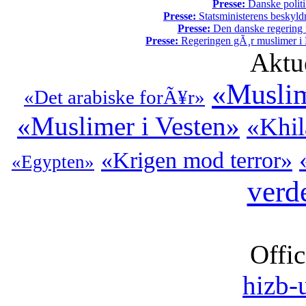
Presse:
Danske politi
Presse:
Statsministerens beskyld
Presse:
Den danske regering tv
Presse:
Regeringen gÃ¸r muslimer i 
Aktu
«Musli
«Det arabiske forÃ¥r»
«Muslimer i Vesten»
«Khil
«Krigen mod terror»
«Egypten»
verd
Offic
hizb-u