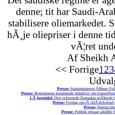
denne; tit har Saudi-Arabi
stabilisere oliemarkedet. 
hÃ¸je oliepriser i denne t
vÃ¦ret unde
Af Sheikh A
<< Forrige
1
2
3
Udvalg
Presse:
Statsministeren Ã¥bner Fol
Presse:
Regeringens kommende initiativer om tvangsfjerne
LÃ¸beseddel:
Den velsignede Ramadan-mÃ¥neds beg
Presse:
Forslag om tÃ¸rklÃ¦deforbud e
Presse:
Statsracis
Presse:
Politisk retssag udstiller