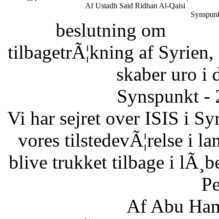
Af Ustadh Said Ridhan Al-Qaisi
Synspunk
beslutning om
tilbagetrÃ¦kning af Syrien,
skaber uro i 
Synspunkt - 
Vi har sejret over ISIS i Sy
vores tilstedevÃ¦relse i l
blive trukket tilbage i lÃ¸
Pe
Af Abu Ham