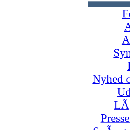
F
A
A
Syn
Nyhed 
Ud
LÃ¸
Presse