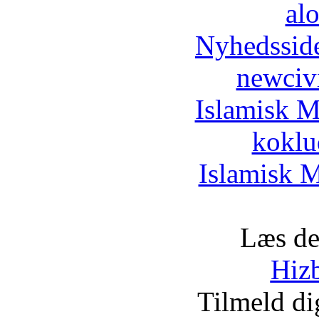
al
Nyhedssid
newciv
Islamisk M
koklu
Islamisk M
Læs de
Hizb
Tilmeld d