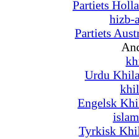
Partiets Hol
hizb-a
Partiets Aus
And
kh
Urdu Khil
khi
Engelsk Khi
islam
Tyrkisk Khi