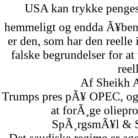
USA kan trykke pengese
hemmeligt og endda Ã¥benl
er den, som har den reelle
falske begrundelser for at
reel
Af Sheikh A
Trumps pres pÃ¥ OPEC, og S
at forÃ¸ge oliepr
SpÃ¸rgsmÃ¥l & Sv
Det saudiske regime er age