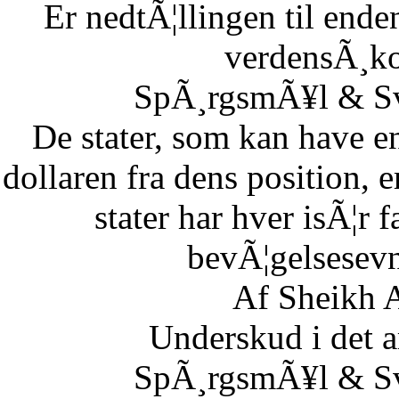
Er nedtÃ¦llingen til end
verdensÃ¸k
SpÃ¸rgsmÃ¥l & Sv
De stater, som kan have en
dollaren fra dens position,
stater har hver isÃ¦r 
bevÃ¦gelsesevn
Af Sheikh A
Underskud i det 
SpÃ¸rgsmÃ¥l & Sv