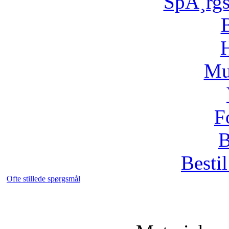
SpÃ¸rg
H
Mu
F
B
Bestil
Ofte stillede spørgsmål