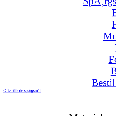
SpÃ¸rg
H
Mu
F
B
Bestil
Ofte stillede spørgsmål