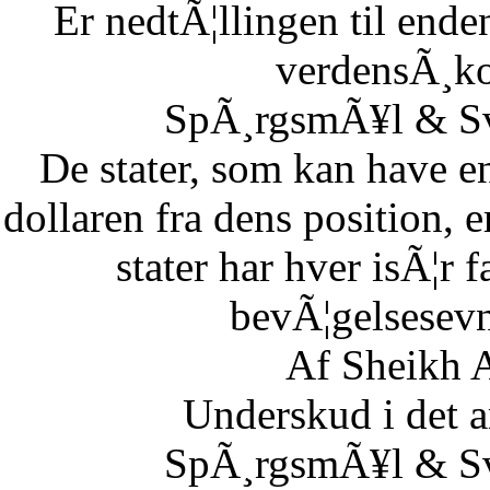
Er nedtÃ¦llingen til end
verdensÃ¸k
SpÃ¸rgsmÃ¥l & Sv
De stater, som kan have en
dollaren fra dens position,
stater har hver isÃ¦r 
bevÃ¦gelsesevn
Af Sheikh A
Underskud i det 
SpÃ¸rgsmÃ¥l & Sv