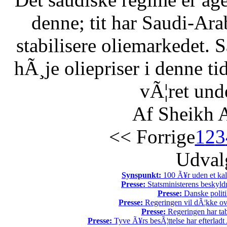
denne; tit har Saudi-Arabi
stabilisere oliemarkedet. 
hÃ¸je oliepriser i denne t
vÃ¦ret unde
Af Sheikh A
<< Forrige
1
2
3
Udvalg
Synspunkt:
100 Ã¥r uden et kali
Presse:
Statsministerens beskyld
Presse:
Danske politi
Presse:
Regeringen vil dÃ¦kke ov
Presse:
Regeringen har tab
Presse:
Tyve Ã¥rs besÃ¦ttelse har efterladt 