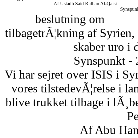
Af Ustadh Said Ridhan Al-Qaisi
Synspunk
beslutning om
tilbagetrÃ¦kning af Syrien,
skaber uro i 
Synspunkt - 
Vi har sejret over ISIS i Sy
vores tilstedevÃ¦relse i l
blive trukket tilbage i lÃ¸
Pe
Af Abu Ham