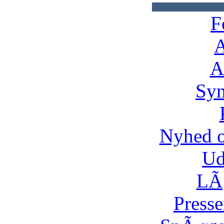
F
A
A
Syn
Nyhed 
Ud
LÃ¸
Presse