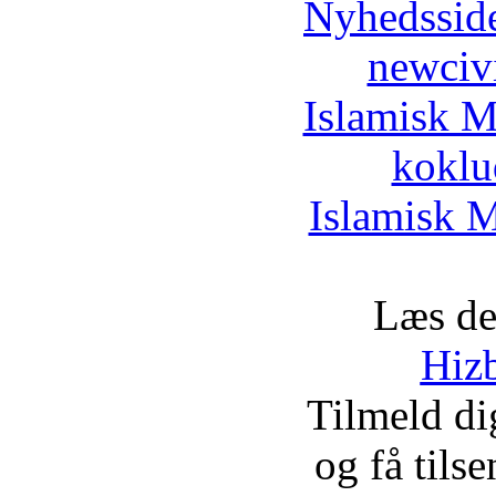
Nyhedssid
newciv
Islamisk M
koklu
Islamisk M
Læs de
Hizb
Tilmeld d
og få tils