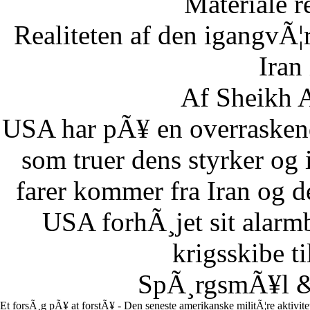
Materiale r
Realiteten af den igangvÃ
Iran
Af Sheikh A
USA har pÃ¥ en overraskend
som truer dens styrker og i
farer kommer fra Iran og d
USA forhÃ¸jet sit alarm
krigsskibe t
SpÃ¸rgsmÃ¥l & 
Et forsÃ¸g pÃ¥ at forstÃ¥ - Den seneste amerikanske militÃ¦re aktivit