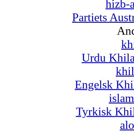
hizb-a
Partiets Aus
And
kh
Urdu Khil
khi
Engelsk Khi
islam
Tyrkisk Khi
al