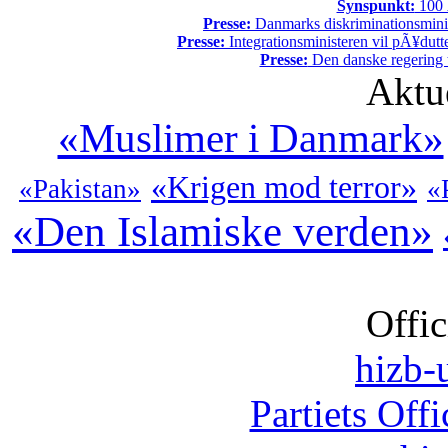
Synspunkt:
100 Ã
Presse:
Danmarks diskriminationsminist
Presse:
Integrationsministeren vil pÃ¥dutt
Presse:
Den danske regering tv
Aktu
«Muslimer i Danmark»
«Krigen mod terror»
«Pakistan»
«
«Den Islamiske verden»
Offic
hizb-u
Partiets Off