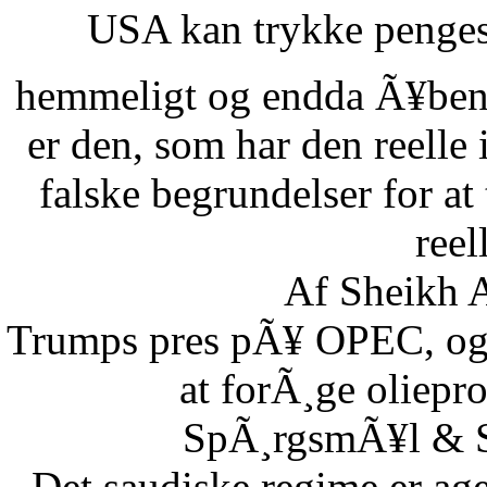
USA kan trykke pengese
hemmeligt og endda Ã¥benl
er den, som har den reelle
falske begrundelser for at
reel
Af Sheikh A
Trumps pres pÃ¥ OPEC, og S
at forÃ¸ge oliepr
SpÃ¸rgsmÃ¥l & Sv
Det saudiske regime er age