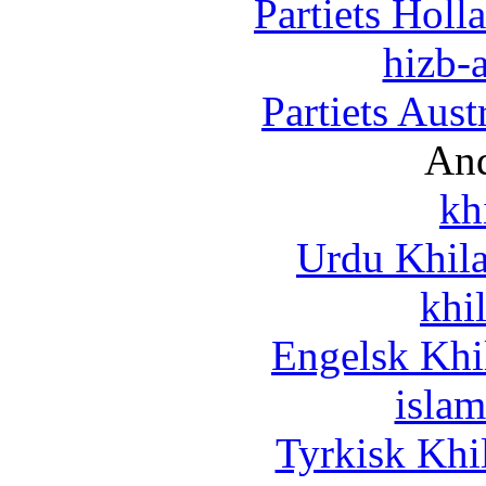
Partiets Hol
hizb-a
Partiets Aus
And
kh
Urdu Khil
khi
Engelsk Khi
islam
Tyrkisk Khi