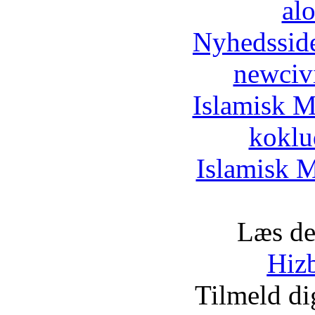
al
Nyhedssid
newciv
Islamisk M
koklu
Islamisk M
Læs de
Hizb
Tilmeld d