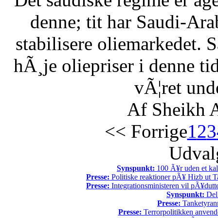
denne; tit har Saudi-Arabi
stabilisere oliemarkedet. 
hÃ¸je oliepriser i denne t
vÃ¦ret unde
Af Sheikh A
<< Forrige
1
2
3
Udvalg
Synspunkt:
100 Ã¥r uden et kali
Presse:
Politiske reaktioner pÃ¥ Hizb ut Ta
Presse:
Integrationsministeren vil pÃ¥dutt
Synspunkt:
Del 
Presse:
Tanketyrann
Presse:
Terrorpolitikken anvende