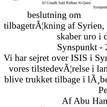
Af Ustadh Said Ridhan Al-Qaisi
Synspunk
beslutning om
tilbagetrÃ¦kning af Syrien,
skaber uro i 
Synspunkt - 
Vi har sejret over ISIS i Sy
vores tilstedevÃ¦relse i l
blive trukket tilbage i lÃ¸
Pe
Af Abu Ham