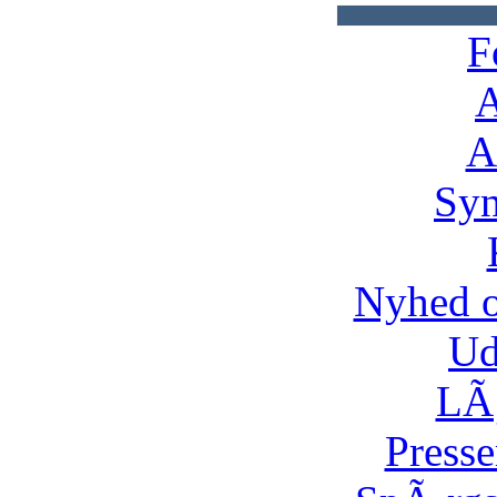
F
A
A
Syn
Nyhed 
Ud
LÃ¸
Presse