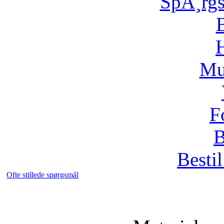
SpÃ¸rg
H
Mu
F
B
Bestil
Ofte stillede spørgsmål