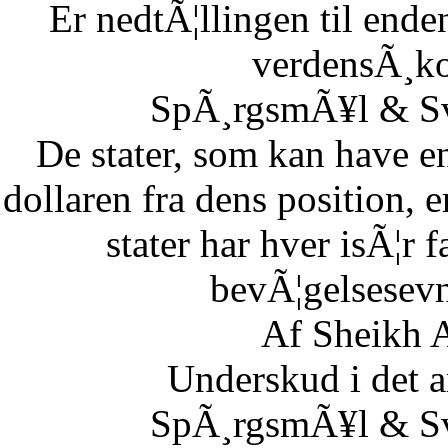
Er nedtÃ¦llingen til end
verdensÃ¸k
SpÃ¸rgsmÃ¥l & Sv
De stater, som kan have en
dollaren fra dens position,
stater har hver isÃ¦r 
bevÃ¦gelsesevn
Af Sheikh A
Underskud i det 
SpÃ¸rgsmÃ¥l & Sv