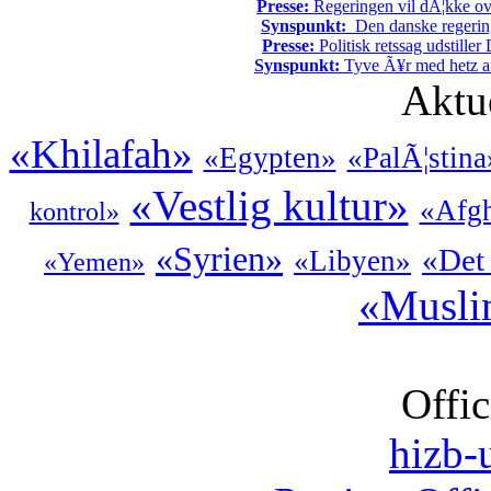
Presse:
Regeringen vil dÃ¦kke ov
Synspunkt:
Den danske regering 
Presse:
Politisk retssag udstiller
Synspunkt:
Tyve Ã¥r med hetz af
Aktu
«Khilafah»
«Egypten»
«PalÃ¦stina
«Vestlig kultur»
«Afgh
kontrol»
«Syrien»
«Det
«Libyen»
«Yemen»
«Muslim
Offic
hizb-u