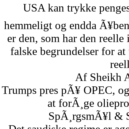
USA kan trykke pengese
hemmeligt og endda Ã¥benl
er den, som har den reelle
falske begrundelser for at
reel
Af Sheikh A
Trumps pres pÃ¥ OPEC, og S
at forÃ¸ge oliepr
SpÃ¸rgsmÃ¥l & Sv
Det saudiske regime er age