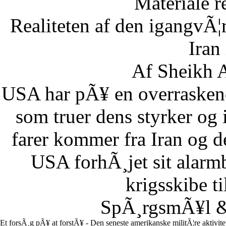
Materiale r
Realiteten af den igangvÃ
Iran
Af Sheikh A
USA har pÃ¥ en overraskend
som truer dens styrker og i
farer kommer fra Iran og d
USA forhÃ¸jet sit alarm
krigsskibe t
SpÃ¸rgsmÃ¥l & 
Et forsÃ¸g pÃ¥ at forstÃ¥ - Den seneste amerikanske militÃ¦re aktivit