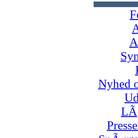
F
A
A
Syn
Nyhed 
Ud
LÃ¸
Presse