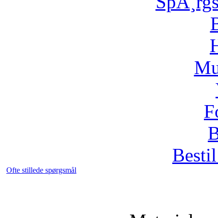
SpÃ¸rg
H
Mu
F
B
Bestil
Ofte stillede spørgsmål