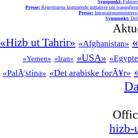
Synspunkt:
Faktore
Presse:
Regeringens kommende initiativer om tvangsfjerne
Presse:
Integrationsministeren
Synspunkt:
Del 
Aktu
«
«Hizb ut Tahrir»
«Afghanistan»
«USA»
«Egypt
«Yemen»
«Iran»
«Det arabiske forÃ¥r»
«PalÃ¦stina»
Da
Offic
hizb-u