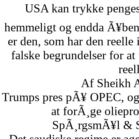
USA kan trykke pengese
hemmeligt og endda Ã¥benl
er den, som har den reelle
falske begrundelser for at
reel
Af Sheikh A
Trumps pres pÃ¥ OPEC, og S
at forÃ¸ge oliepr
SpÃ¸rgsmÃ¥l & Sv
Det saudiske regime er age