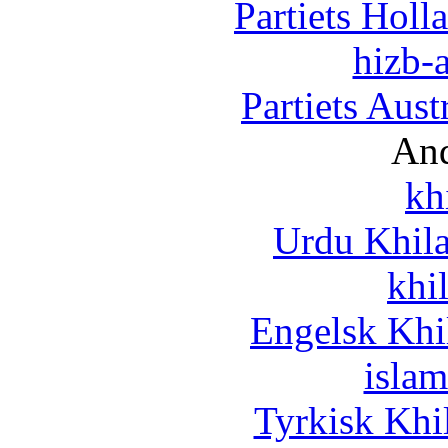
Partiets Hol
hizb-a
Partiets Aus
And
kh
Urdu Khil
khi
Engelsk Khi
islam
Tyrkisk Khi