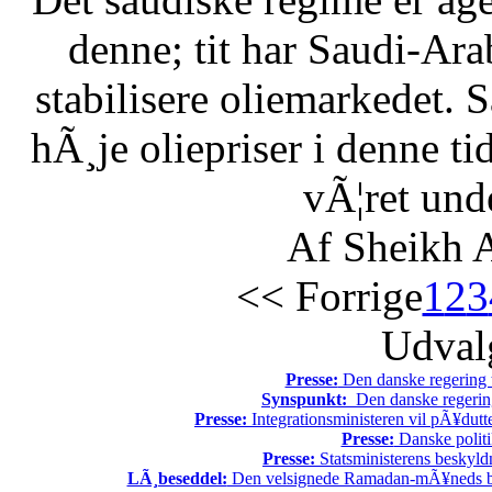
denne; tit har Saudi-Arabi
stabilisere oliemarkedet. 
hÃ¸je oliepriser i denne t
vÃ¦ret unde
Af Sheikh A
<< Forrige
1
2
3
Udvalg
Presse:
Den danske regering tv
Synspunkt:
Den danske regering 
Presse:
Integrationsministeren vil pÃ¥dutt
Presse:
Danske politi
Presse:
Statsministerens beskyld
LÃ¸beseddel:
Den velsignede Ramadan-mÃ¥neds beg