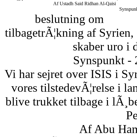
Af Ustadh Said Ridhan Al-Qaisi
Synspunk
beslutning om
tilbagetrÃ¦kning af Syrien,
skaber uro i 
Synspunkt - 
Vi har sejret over ISIS i Sy
vores tilstedevÃ¦relse i l
blive trukket tilbage i lÃ¸
Pe
Af Abu Ham