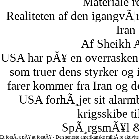
Materiale r
Realiteten af den igangvÃ
Iran
Af Sheikh A
USA har pÃ¥ en overraskend
som truer dens styrker og i
farer kommer fra Iran og d
USA forhÃ¸jet sit alarm
krigsskibe t
SpÃ¸rgsmÃ¥l & 
Et forsÃ¸g pÃ¥ at forstÃ¥ - Den seneste amerikanske militÃ¦re aktivit