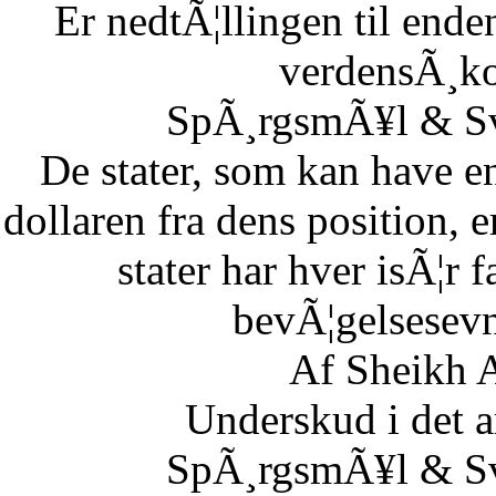
Er nedtÃ¦llingen til end
verdensÃ¸k
SpÃ¸rgsmÃ¥l & Sv
De stater, som kan have en
dollaren fra dens position,
stater har hver isÃ¦r 
bevÃ¦gelsesevn
Af Sheikh A
Underskud i det 
SpÃ¸rgsmÃ¥l & Sv