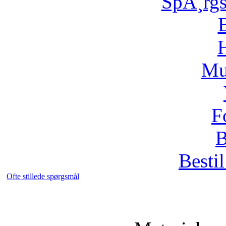
SpÃ¸rg
H
Mu
F
B
Bestil
Ofte stillede spørgsmål