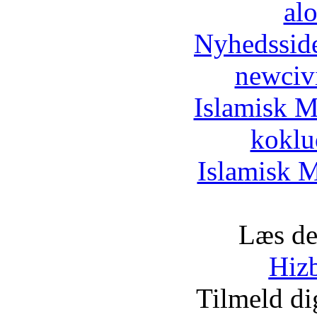
al
Nyhedssid
newciv
Islamisk M
koklu
Islamisk M
Læs de
Hizb
Tilmeld d