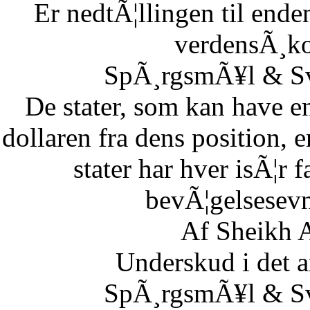
Er nedtÃ¦llingen til end
verdensÃ¸k
SpÃ¸rgsmÃ¥l & Sv
De stater, som kan have en
dollaren fra dens position,
stater har hver isÃ¦r 
bevÃ¦gelsesevn
Af Sheikh A
Underskud i det 
SpÃ¸rgsmÃ¥l & Sv