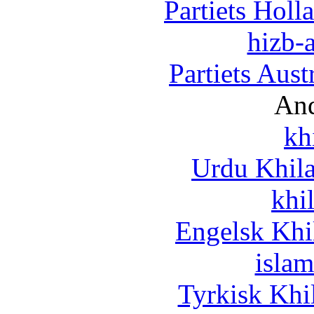
Partiets Hol
hizb-a
Partiets Aus
And
kh
Urdu Khil
khi
Engelsk Khi
islam
Tyrkisk Khi