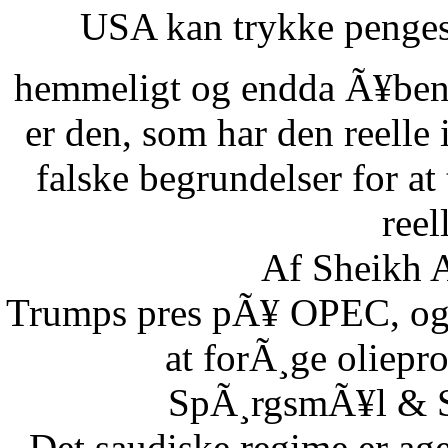
USA kan trykke pengese
hemmeligt og endda Ã¥benl
er den, som har den reelle
falske begrundelser for at
reel
Af Sheikh A
Trumps pres pÃ¥ OPEC, og S
at forÃ¸ge oliepr
SpÃ¸rgsmÃ¥l & Sv
Det saudiske regime er age