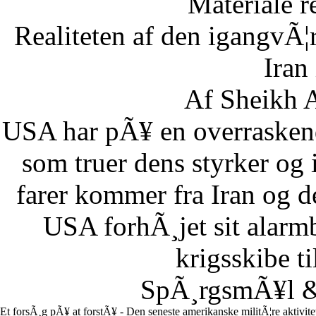
Materiale r
Realiteten af den igangvÃ
Iran
Af Sheikh A
USA har pÃ¥ en overraskend
som truer dens styrker og i
farer kommer fra Iran og d
USA forhÃ¸jet sit alarm
krigsskibe t
SpÃ¸rgsmÃ¥l & 
Et forsÃ¸g pÃ¥ at forstÃ¥ - Den seneste amerikanske militÃ¦re aktivit