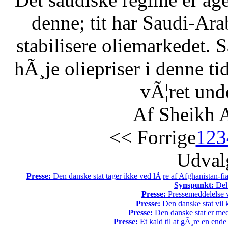
denne; tit har Saudi-Arabi
stabilisere oliemarkedet. 
hÃ¸je oliepriser i denne t
vÃ¦ret unde
Af Sheikh A
<< Forrige
1
2
3
Udvalg
Presse:
Den danske stat tager ikke ved lÃ¦re af Afghanistan-fia
Synspunkt:
Del 
Presse:
Pressemeddelelse v
Presse:
Den danske stat vil kr
Presse:
Den danske stat er med
Presse:
Et kald til at gÃ¸re en end