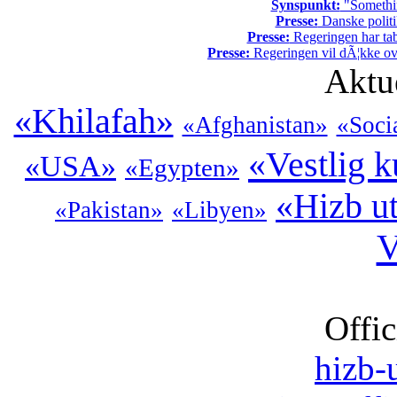
Synspunkt:
"Somethin
Presse:
Danske politi
Presse:
Regeringen har tab
Presse:
Regeringen vil dÃ¦kke ov
Aktu
«Khilafah»
«Afghanistan»
«Soci
«Vestlig k
«USA»
«Egypten»
«Hizb ut
«Pakistan»
«Libyen»
V
Offic
hizb-u