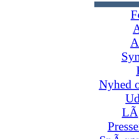
F
A
A
Syn
Nyhed 
Ud
LÃ¸
Presse