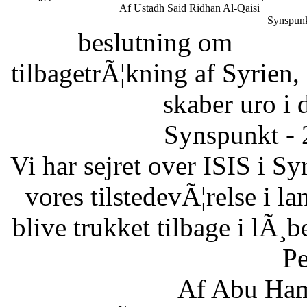
Af Ustadh Said Ridhan Al-Qaisi
Synspunk
beslutning om
tilbagetrÃ¦kning af Syrien,
skaber uro i 
Synspunkt - 
Vi har sejret over ISIS i Sy
vores tilstedevÃ¦relse i l
blive trukket tilbage i lÃ¸
Pe
Af Abu Ham