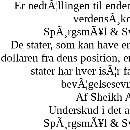
Er nedtÃ¦llingen til end
verdensÃ¸k
SpÃ¸rgsmÃ¥l & Sv
De stater, som kan have en
dollaren fra dens position,
stater har hver isÃ¦r 
bevÃ¦gelsesevn
Af Sheikh A
Underskud i det 
SpÃ¸rgsmÃ¥l & Sv