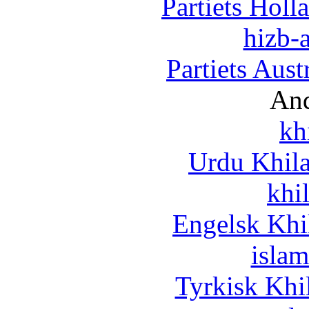
Partiets Hol
hizb-a
Partiets Aus
And
kh
Urdu Khil
khi
Engelsk Khi
islam
Tyrkisk Khi