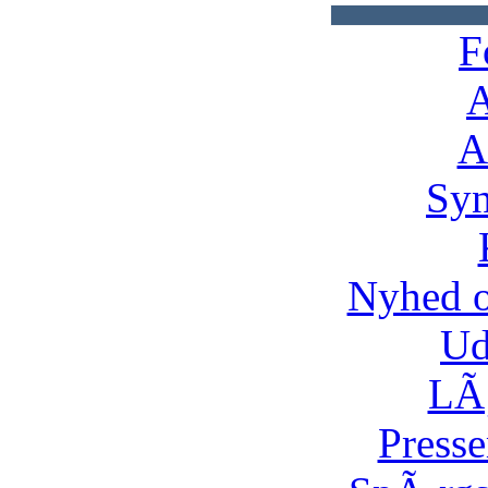
F
A
A
Syn
Nyhed 
Ud
LÃ¸
Presse