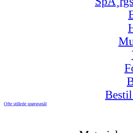
SpÃ¸rg
H
Mu
F
B
Bestil
Ofte stillede spørgsmål