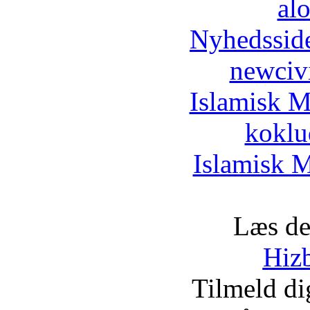
al
Nyhedssid
newciv
Islamisk M
koklu
Islamisk M
Læs de
Hizb
Tilmeld d