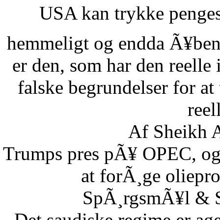
USA kan trykke pengese
hemmeligt og endda Ã¥benl
er den, som har den reelle
falske begrundelser for at
reel
Af Sheikh A
Trumps pres pÃ¥ OPEC, og S
at forÃ¸ge oliepr
SpÃ¸rgsmÃ¥l & Sv
Det saudiske regime er age