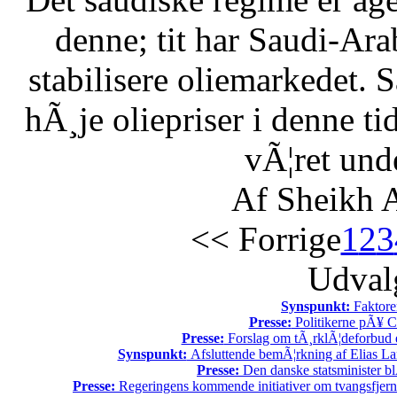
denne; tit har Saudi-Arabi
stabilisere oliemarkedet. 
hÃ¸je oliepriser i denne t
vÃ¦ret unde
Af Sheikh A
<< Forrige
1
2
3
Udvalg
Synspunkt:
Faktore
Presse:
Politikerne pÃ¥ Ch
Presse:
Forslag om tÃ¸rklÃ¦deforbud e
Synspunkt:
Afsluttende bemÃ¦rkning af Elias La
Presse:
Den danske statsminister bl
Presse:
Regeringens kommende initiativer om tvangsfjerne