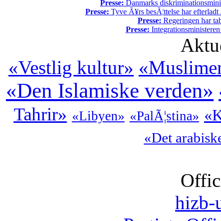
Presse:
Danmarks diskriminationsminist
Presse:
Tyve Ã¥rs besÃ¦ttelse har efterladt 
Presse:
Regeringen har tab
Presse:
Integrationsministeren
Aktu
«Vestlig kultur»
«Muslimer
«Den Islamiske verden»
Tahrir»
«K
«Libyen»
«PalÃ¦stina»
«Det arabisk
Offic
hizb-u