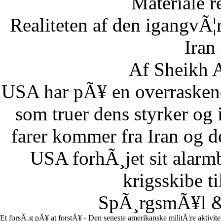
Materiale r
Realiteten af den igangvÃ
Iran
Af Sheikh A
USA har pÃ¥ en overraskend
som truer dens styrker og i
farer kommer fra Iran og d
USA forhÃ¸jet sit alarm
krigsskibe t
SpÃ¸rgsmÃ¥l & 
Et forsÃ¸g pÃ¥ at forstÃ¥ - Den seneste amerikanske militÃ¦re aktivit