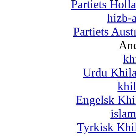
Partiets Hol
hizb-a
Partiets Aus
And
kh
Urdu Khil
khi
Engelsk Khi
islam
Tyrkisk Khi