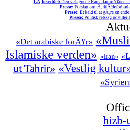
LÃ¸beseddel:
Den velsignede Ramadan-mÃ¥neds beg
Presse:
Forslag om tÃ¸rklÃ¦deforbud e
Presse:
Et kald til at gÃ¸re en end
Presse:
Politisk retssag udstiller
Aktu
«Musli
«Det arabiske forÃ¥r»
Islamiske verden»
«L
«Iran»
«Vestlig kultur
ut Tahrir»
«Syrien
Offic
hizb-u