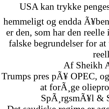
USA kan trykke pengese
hemmeligt og endda Ã¥benl
er den, som har den reelle
falske begrundelser for at
reel
Af Sheikh A
Trumps pres pÃ¥ OPEC, og S
at forÃ¸ge oliepr
SpÃ¸rgsmÃ¥l & Sv
Det saudiske regime er age