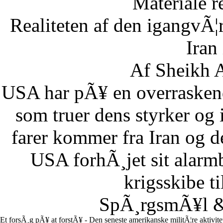
Materiale r
Realiteten af den igangvÃ
Iran
Af Sheikh A
USA har pÃ¥ en overraskend
som truer dens styrker og i
farer kommer fra Iran og d
USA forhÃ¸jet sit alarm
krigsskibe t
SpÃ¸rgsmÃ¥l & 
Et forsÃ¸g pÃ¥ at forstÃ¥ - Den seneste amerikanske militÃ¦re aktivit