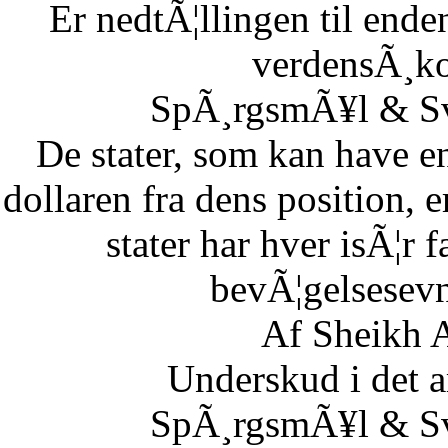
Er nedtÃ¦llingen til end
verdensÃ¸k
SpÃ¸rgsmÃ¥l & Sv
De stater, som kan have en
dollaren fra dens position,
stater har hver isÃ¦r 
bevÃ¦gelsesevn
Af Sheikh A
Underskud i det 
SpÃ¸rgsmÃ¥l & Sv