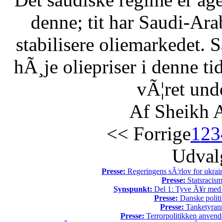
denne; tit har Saudi-Arabi
stabilisere oliemarkedet. 
hÃ¸je oliepriser i denne t
vÃ¦ret unde
Af Sheikh A
<< Forrige
1
2
3
Udvalg
Presse:
Regeringens sÃ¦rlov for ukrain
Presse:
Statsracis
Synspunkt:
Del 1: Tyve Ã¥r med 
Presse:
Danske politi
Presse:
Tanketyrann
Presse:
Terrorpolitikken anvende