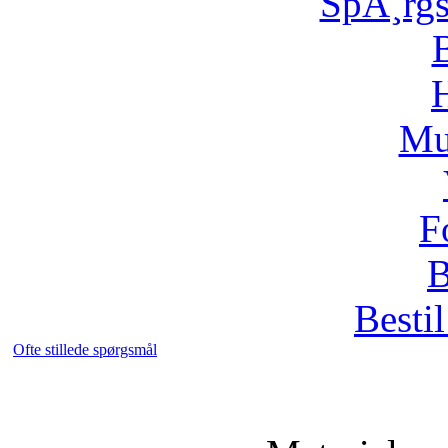
SpÃ¸rg
H
Mu
F
B
Bestil
Ofte stillede spørgsmål