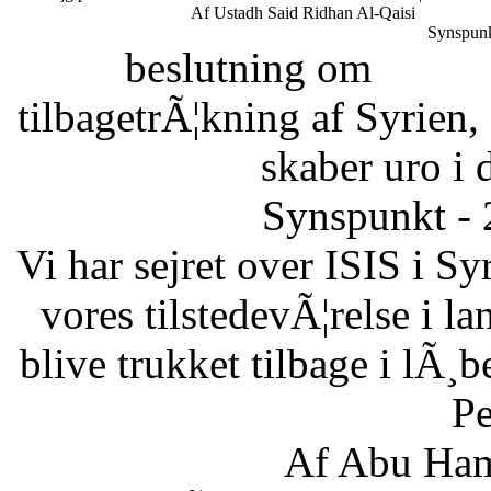
Af Ustadh Said Ridhan Al-Qaisi
Synspunk
beslutning om
tilbagetrÃ¦kning af Syrien,
skaber uro i 
Synspunkt - 
Vi har sejret over ISIS i Sy
vores tilstedevÃ¦relse i l
blive trukket tilbage i lÃ¸
Pe
Af Abu Ham