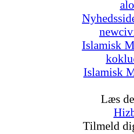
al
Nyhedssid
newciv
Islamisk M
koklu
Islamisk M
Læs de
Hizb
Tilmeld d