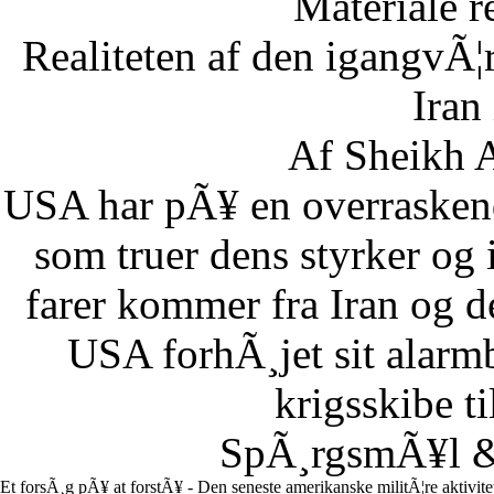
Materiale r
Realiteten af den igangvÃ
Iran
Af Sheikh A
USA har pÃ¥ en overraskend
som truer dens styrker og i
farer kommer fra Iran og d
USA forhÃ¸jet sit alarm
krigsskibe t
SpÃ¸rgsmÃ¥l & 
Et forsÃ¸g pÃ¥ at forstÃ¥ - Den seneste amerikanske militÃ¦re aktivit