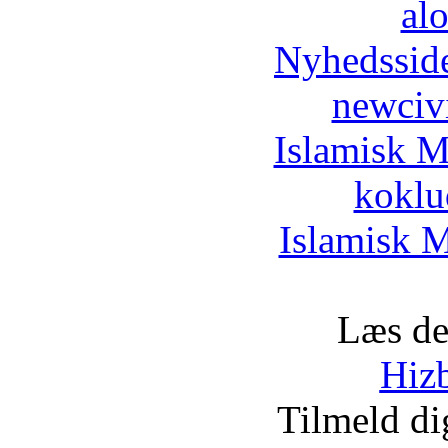
al
Nyhedssid
newciv
Islamisk M
koklu
Islamisk M
Læs de
Hizb
Tilmeld d