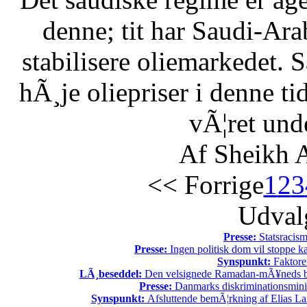
denne; tit har Saudi-Arabi
stabilisere oliemarkedet. 
hÃ¸je oliepriser i denne t
vÃ¦ret unde
Af Sheikh A
<< Forrige
1
2
3
Udvalg
Presse:
Statsracis
Presse:
Ingen politisk dom vil stoppe kal
Synspunkt:
Faktore
LÃ¸beseddel:
Den velsignede Ramadan-mÃ¥neds beg
Presse:
Danmarks diskriminationsminist
Synspunkt:
Afsluttende bemÃ¦rkning af Elias La