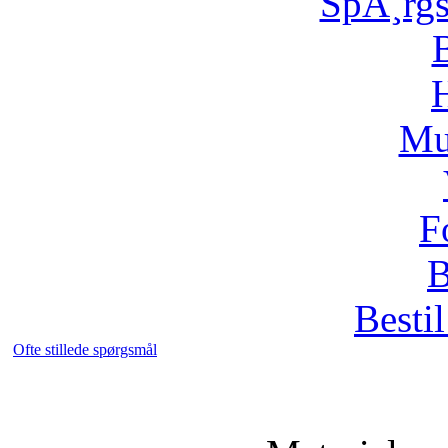
SpÃ¸rg
H
Mu
F
B
Bestil
Ofte stillede spørgsmål