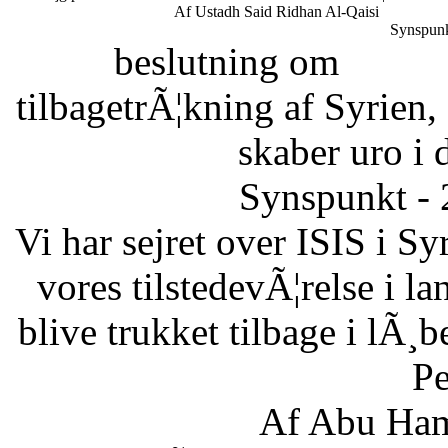
Af Ustadh Said Ridhan Al-Qaisi
Synspunk
beslutning om
tilbagetrÃ¦kning af Syrien,
skaber uro i 
Synspunkt - 
Vi har sejret over ISIS i Sy
vores tilstedevÃ¦relse i l
blive trukket tilbage i lÃ¸
Pe
Af Abu Ham