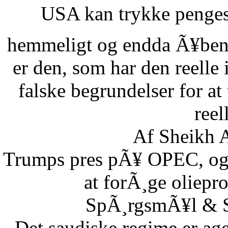
USA kan trykke pengese
hemmeligt og endda Ã¥benl
er den, som har den reelle
falske begrundelser for at
reel
Af Sheikh A
Trumps pres pÃ¥ OPEC, og S
at forÃ¸ge oliepr
SpÃ¸rgsmÃ¥l & Sv
Det saudiske regime er age