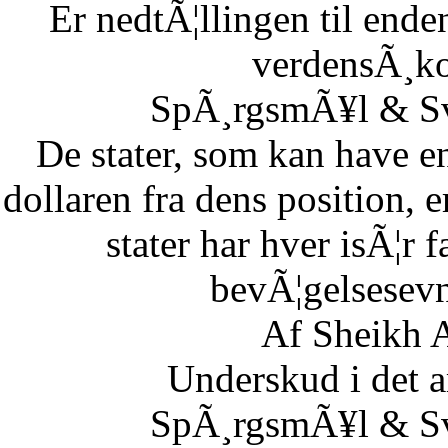
Er nedtÃ¦llingen til end
verdensÃ¸k
SpÃ¸rgsmÃ¥l & Sv
De stater, som kan have en
dollaren fra dens position,
stater har hver isÃ¦r 
bevÃ¦gelsesevn
Af Sheikh A
Underskud i det 
SpÃ¸rgsmÃ¥l & Sv