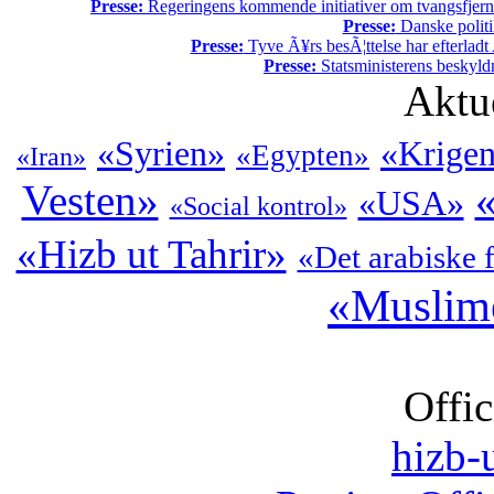
Presse:
Regeringens kommende initiativer om tvangsfjerne
Presse:
Danske politi
Presse:
Tyve Ã¥rs besÃ¦ttelse har efterladt 
Presse:
Statsministerens beskyld
Aktu
«Syrien»
«Krigen
«Egypten»
«Iran»
Vesten»
«
«USA»
«Social kontrol»
«Hizb ut Tahrir»
«Det arabiske 
«Muslim
Offic
hizb-u