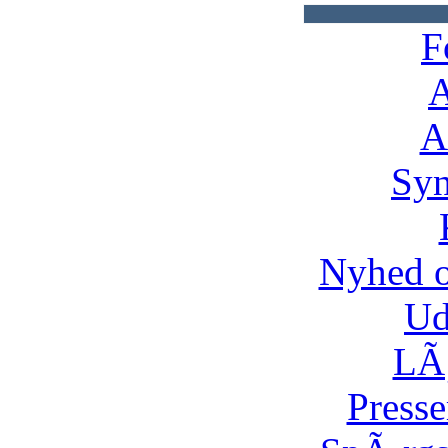
F
A
A
Syn
Nyhed 
Ud
LÃ¸
Presse