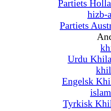
Partiets Hol
hizb-a
Partiets Aus
And
kh
Urdu Khil
khi
Engelsk Khi
islam
Tyrkisk Khi