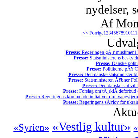
nydelser, s
Af Mon
<< Forrige
1
2
3
4
5
6
7
8
9
10
11
1
Udvalg
Presse:
Regeringen gÃ¸r muslimer i 
Presse:
Statsministerens beskyld
Presse:
Danske politi
Presse:
Politikerne pÃ¥ Ch
Presse:
Den danske statsminister bl
Presse:
Statsministeren Ã¥bner Fol
Presse:
Den danske stat vil kr
Presse:
Forslag om tÃ¸rklÃ¦deforbud e
Presse:
Regeringens kommende initiativer om tvangsfjerne
Presse:
Regeringens sÃ¦rlov for ukrain
Aktu
«Vestlig kultur»
«Syrien»
«