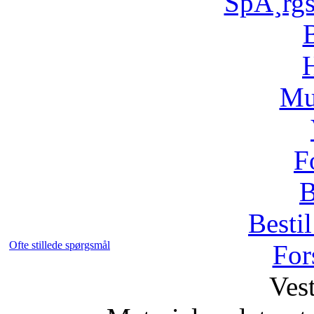
SpÃ¸rg
H
Mu
F
B
Bestil
Ofte stillede spørgsmål
For
Vest