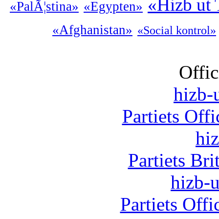
«Hizb ut 
«PalÃ¦stina»
«Egypten»
«Afghanistan»
«Social kontrol»
Offic
hizb-u
Partiets Off
hi
Partiets Br
hizb-u
Partiets Off