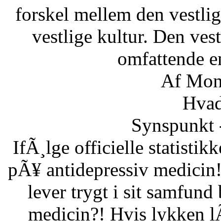
forskel mellem den vestlig
vestlige kultur. Den ves
omfattende en
Af Mon
Hvad
Synspunkt 
IfÃ¸lge officielle statistik
pÃ¥ antidepressiv medicin!
lever trygt i sit samfund
medicin?! Hvis lykken lÃ