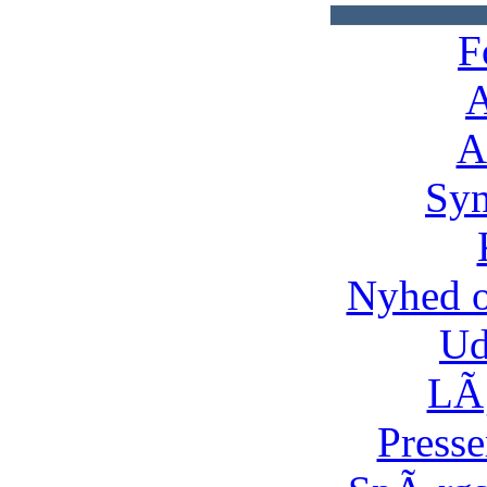
F
A
A
Syn
Nyhed 
Ud
LÃ¸
Presse