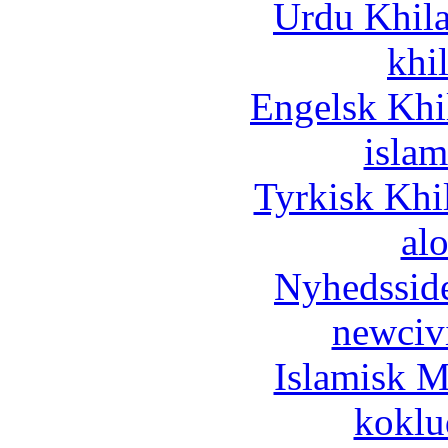
Urdu Khil
khi
Engelsk Khi
islam
Tyrkisk Khi
al
Nyhedssid
newciv
Islamisk M
koklu