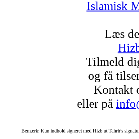
Islamisk M
Læs de
Hizb
Tilmeld d
og få tils
Kontakt 
eller på
info
Bemærk: Kun indhold signeret med Hizb ut Tahrir's signatur af