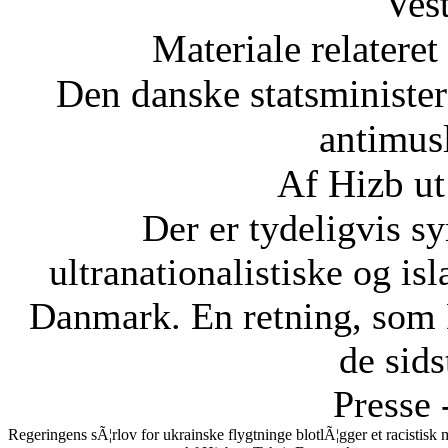
Vest
Materiale relateret
Den danske statsministe
antimus
Af Hizb ut
Der er tydeligvis sy
ultranationalistiske og is
Danmark. En retning, som 
de sids
Presse 
Regeringens sÃ¦rlov for ukrainske flygtninge blotlÃ¦gger et racistis