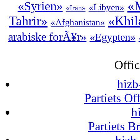
«M
«Syrien»
«Libyen»
«Iran»
Tahrir»
«Khil
«Afghanistan»
arabiske forÃ¥r»
«Egypten»
Offic
hizb
Partiets Of
h
Partiets B