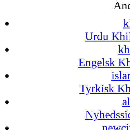
And
k
Urdu Khi
kh
Engelsk Kh
isla
Tyrkisk K
a
Nyhedssi
newci