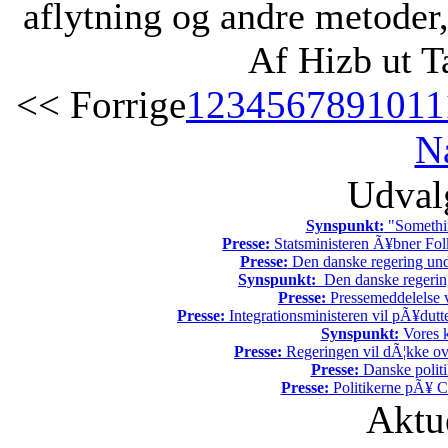
aflytning og andre metode
Af Hizb ut T
<< Forrige
1
2
3
4
5
6
7
8
9
10
11
N
Udvalg
Synspunkt:
"Somethin
Presse:
Statsministeren Ã¥bner Fol
Presse:
Den danske regering unde
Synspunkt:
Den danske regering 
Presse:
Pressemeddelelse v
Presse:
Integrationsministeren vil pÃ¥dutt
Synspunkt:
Vores k
Presse:
Regeringen vil dÃ¦kke ov
Presse:
Danske politi
Presse:
Politikerne pÃ¥ Ch
Aktu