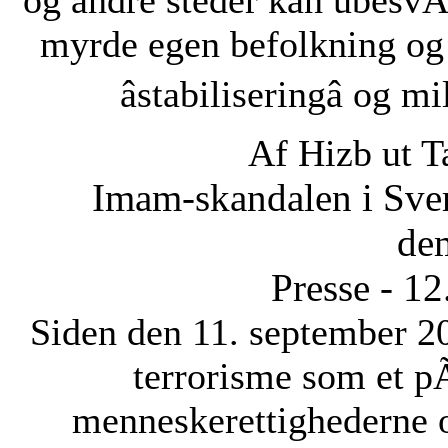
og andre steder kan ubesvÃ¦
myrde egen befolkning og
âstabiliseringâ og 
Af Hizb ut T
Imam-skandalen i Sveri
dem
Presse - 1
Siden den 11. september 20
terrorisme som et p
menneskerettighederne 