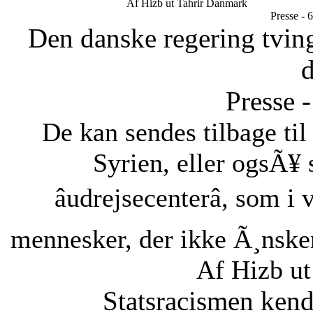
Af Hizb ut Tahrir Danmark
Presse - 
Den danske regering tvinge
Presse -
De kan sendes tilbage ti
Syrien, eller ogsÃ¥ 
âudrejsecenterâ, som i
mennesker, der ikke Ã¸nsker 
Af Hizb u
Statsracismen ken