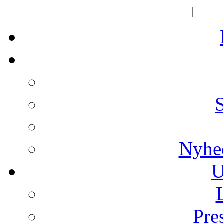
Nyhe
U
Pre