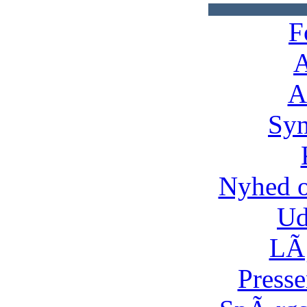
F
A
A
Syn
Nyhed 
Ud
LÃ¸
Presse