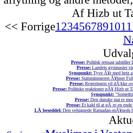
Af Hizb ut T
<< Forrige
1
2
3
4
5
6
7
8
9
10
11
N
Udvalg
Presse:
Politisk retssag udstiller
Presse:
Landets gymnasier vide
Synspunkt:
Tyve Ã¥r med hetz af
Presse:
Statsministeren Ã¥bner Fol
Presse:
Regeringen vil dÃ¦kke ov
Presse:
Politiske reaktioner pÃ¥ Hizb ut Ta
Synspunkt:
"Somethin
Presse:
Den danske stat er med
Presse:
Et kald til at gÃ¸re en end
LÃ¸beseddel:
Den velsignede Ramadan-mÃ¥neds beg
Aktu