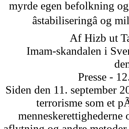
myrde egen befolkning og
âstabiliseringâ og 
Af Hizb ut T
Imam-skandalen i Sveri
dem
Presse - 1
Siden den 11. september 20
terrorisme som et p
menneskerettighederne 
aflytning og andre metode