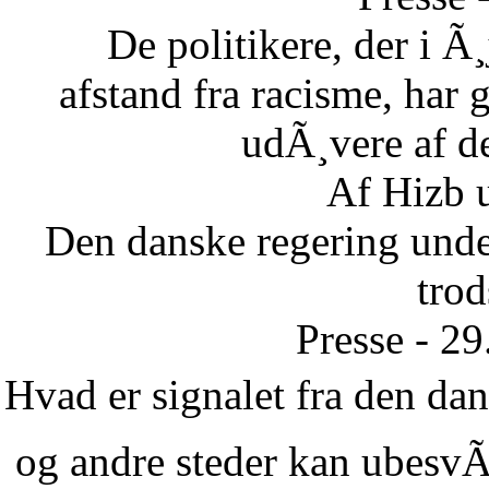
De politikere, der i Ã¸
afstand fra racisme, har g
udÃ¸vere af de
Af Hizb 
Den danske regering unde
tro
Presse - 2
Hvad er signalet fra den dans
og andre steder kan ubesvÃ¦