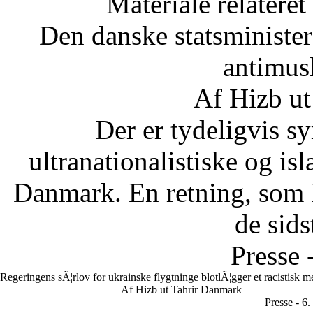
Materiale relateret
Den danske statsministe
antimus
Af Hizb ut
Der er tydeligvis sy
ultranationalistiske og is
Danmark. En retning, som 
de sids
Presse 
Regeringens sÃ¦rlov for ukrainske flygtninge blotlÃ¦gger et racistisk 
Af Hizb ut Tahrir Danmark
Presse - 6