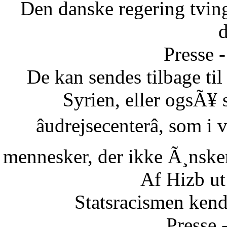
Den danske regering tvinge
Presse -
De kan sendes tilbage ti
Syrien, eller ogsÃ¥ 
âudrejsecenterâ, som i
mennesker, der ikke Ã¸nsker 
Af Hizb ut
Statsracismen ken
Presse 