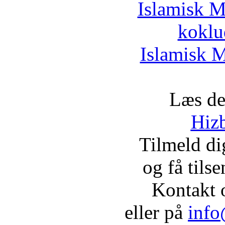
Islamisk M
koklu
Islamisk M
Læs de
Hizb
Tilmeld d
og få tils
Kontakt 
eller på
info