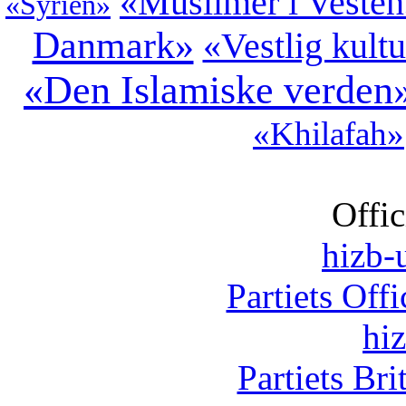
«Muslimer i Veste
«Syrien»
Danmark»
«Vestlig kult
«Den Islamiske verden
«Khilafah»
Offic
hizb-u
Partiets Off
hi
Partiets Br