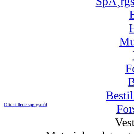
SpÃ¸rg
H
Mu
F
B
Bestil
Ofte stillede spørgsmål
For
Vest