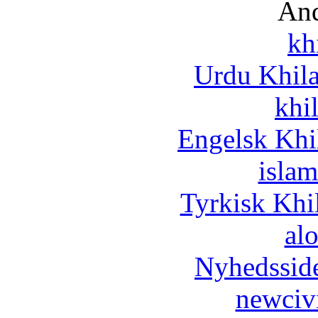
And
kh
Urdu Khil
khi
Engelsk Khi
islam
Tyrkisk Khi
al
Nyhedssid
newciv