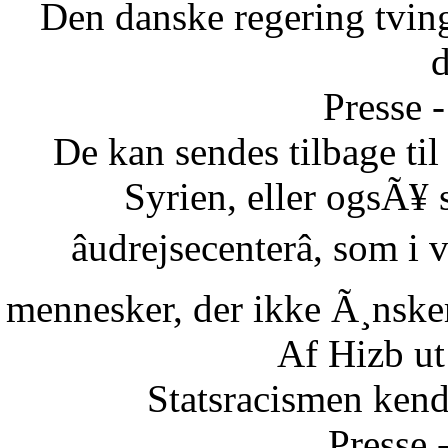
Den danske regering tvinge
Presse -
De kan sendes tilbage ti
Syrien, eller ogsÃ¥ 
âudrejsecenterâ, som i
mennesker, der ikke Ã¸nsker 
Af Hizb ut
Statsracismen ken
Presse 