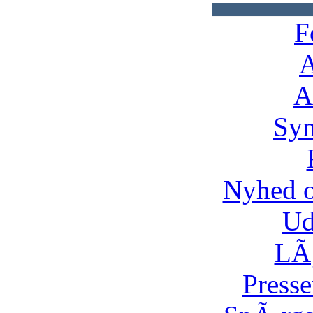
F
A
A
Syn
Nyhed 
Ud
LÃ¸
Presse