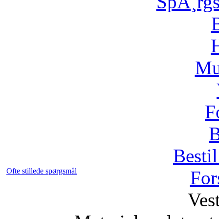
SpÃ¸rg
H
Mu
F
B
Bestil
Ofte stillede spørgsmål
For
Vest