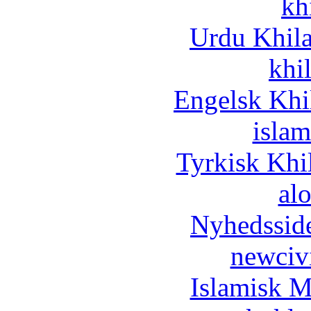
kh
Urdu Khil
khi
Engelsk Khi
islam
Tyrkisk Khi
al
Nyhedssid
newciv
Islamisk M