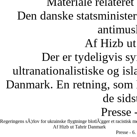
Materiale relateret
Den danske statsministe
antimus
Af Hizb ut
Der er tydeligvis sy
ultranationalistiske og is
Danmark. En retning, som 
de sids
Presse 
Regeringens sÃ¦rlov for ukrainske flygtninge blotlÃ¦gger et racistisk 
Af Hizb ut Tahrir Danmark
Presse - 6