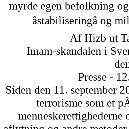
myrde egen befolkning og
âstabiliseringâ og 
Af Hizb ut T
Imam-skandalen i Sveri
dem
Presse - 1
Siden den 11. september 20
terrorisme som et p
menneskerettighederne 
aflytning og andre metode