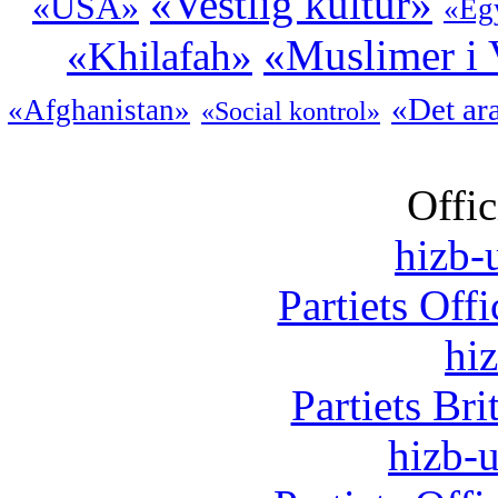
«Vestlig kultur»
«USA»
«Eg
«Muslimer i 
«Khilafah»
«Det ar
«Afghanistan»
«Social kontrol»
Offic
hizb-u
Partiets Off
hi
Partiets Br
hizb-u