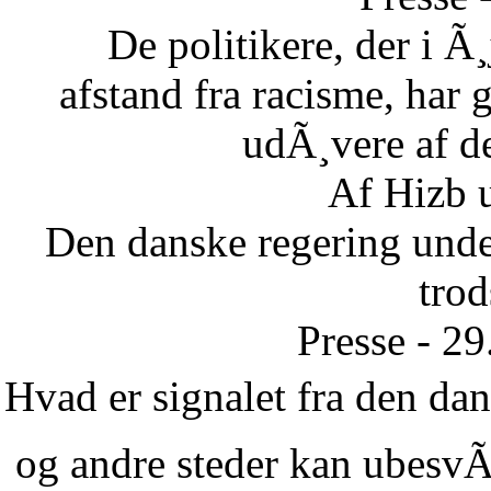
De politikere, der i Ã¸
afstand fra racisme, har g
udÃ¸vere af de
Af Hizb 
Den danske regering unde
tro
Presse - 2
Hvad er signalet fra den dans
og andre steder kan ubesvÃ¦