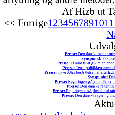
Af Hizb ut T
<< Forrige
1
2
3
4
5
6
7
8
9
10
11
N
Udvalg
Presse:
Den danske stat er med
Synspunkt:
Faktore
Presse:
Et kald til at gÃ¸re en end
Presse:
Terrorpolitikken anvende
Presse:
Tyve Ã¥rs besÃ¦ttelse har efterladt 
Synspunkt:
Del 
Presse:
Regeringen gÃ¸r muslimer i 
Presse:
Den danske regering tv
Presse:
Regeringens sÃ¦rlov for ukrain
Presse:
Den danske regering unde
Aktu