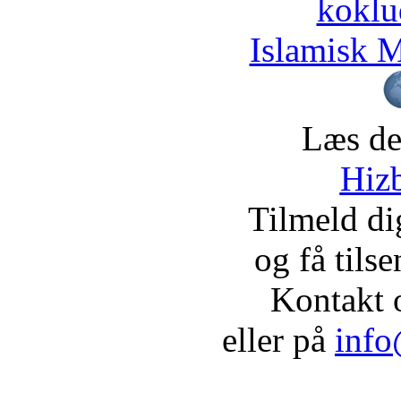
koklu
Islamisk M
Læs de
Hizb
Tilmeld d
og få tils
Kontakt 
eller på
info