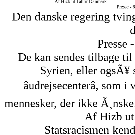
Af Hizb ut Tahrir Danmark
Presse - 
Den danske regering tvinge
Presse -
De kan sendes tilbage ti
Syrien, eller ogsÃ¥ 
âudrejsecenterâ, som i
mennesker, der ikke Ã¸nsker 
Af Hizb u
Statsracismen ken