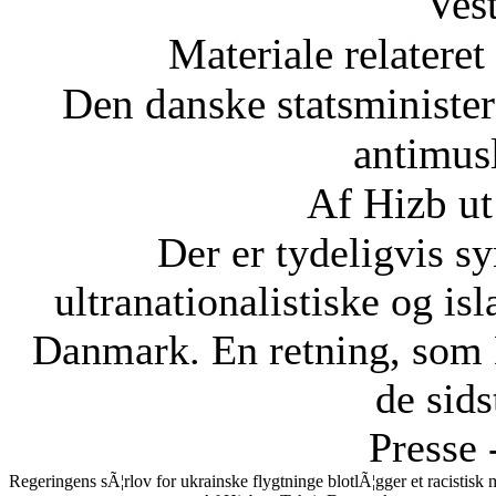
Vest
Materiale relateret
Den danske statsministe
antimus
Af Hizb ut
Der er tydeligvis sy
ultranationalistiske og is
Danmark. En retning, som 
de sids
Presse 
Regeringens sÃ¦rlov for ukrainske flygtninge blotlÃ¦gger et racistis