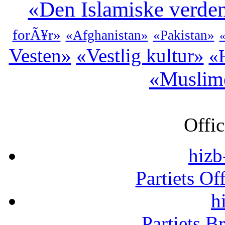
«Den Islamiske verde
forÃ¥r»
«Afghanistan»
«Pakistan»
Vesten»
«Vestlig kultur»
«H
«Muslim
Offic
hizb
Partiets Of
h
Partiets B