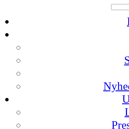
Nyhe
U
Pre