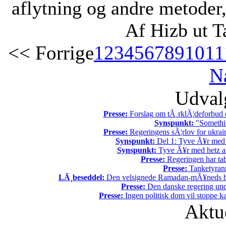
aflytning og andre metode
Af Hizb ut T
<< Forrige
1
2
3
4
5
6
7
8
9
10
11
N
Udvalg
Presse:
Forslag om tÃ¸rklÃ¦deforbud e
Synspunkt:
"Somethin
Presse:
Regeringens sÃ¦rlov for ukrain
Synspunkt:
Del 1: Tyve Ã¥r med 
Synspunkt:
Tyve Ã¥r med hetz af
Presse:
Regeringen har tab
Presse:
Tanketyrann
LÃ¸beseddel:
Den velsignede Ramadan-mÃ¥neds beg
Presse:
Den danske regering unde
Presse:
Ingen politisk dom vil stoppe kal
Aktu