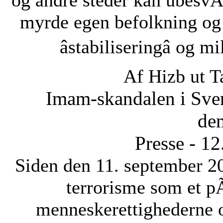
og andre steder kan ubesvÃ¦
myrde egen befolkning og
âstabiliseringâ og 
Af Hizb ut T
Imam-skandalen i Sveri
dem
Presse - 1
Siden den 11. september 20
terrorisme som et p
menneskerettighederne 