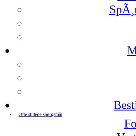
SpÃ¸
M
Best
Ofte stillede spørgsmål
Fo