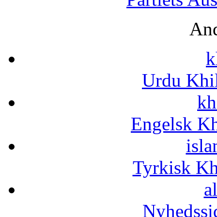
And
k
Urdu Khi
kh
Engelsk Kh
isla
Tyrkisk K
a
Nyhedssi