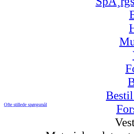
SpÃ¸rg
H
Mu
F
B
Bestil
Ofte stillede spørgsmål
For
Vest