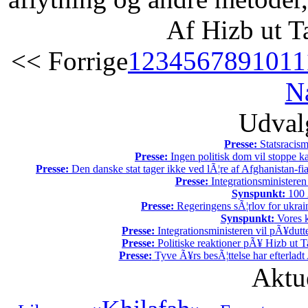
Af Hizb ut T
<< Forrige
1
2
3
4
5
6
7
8
9
10
11
N
Udvalg
Presse:
Statsracis
Presse:
Ingen politisk dom vil stoppe kal
Presse:
Den danske stat tager ikke ved lÃ¦re af Afghanistan-fia
Presse:
Integrationsministeren
Synspunkt:
100 Ã
Presse:
Regeringens sÃ¦rlov for ukrain
Synspunkt:
Vores k
Presse:
Integrationsministeren vil pÃ¥dutt
Presse:
Politiske reaktioner pÃ¥ Hizb ut Ta
Presse:
Tyve Ã¥rs besÃ¦ttelse har efterladt 
Aktu