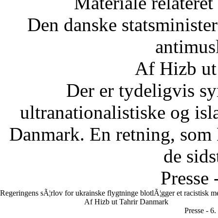
Materiale relateret
Den danske statsministe
antimus
Af Hizb ut
Der er tydeligvis sy
ultranationalistiske og is
Danmark. En retning, som 
de sids
Presse 
Regeringens sÃ¦rlov for ukrainske flygtninge blotlÃ¦gger et racistisk 
Af Hizb ut Tahrir Danmark
Presse - 6