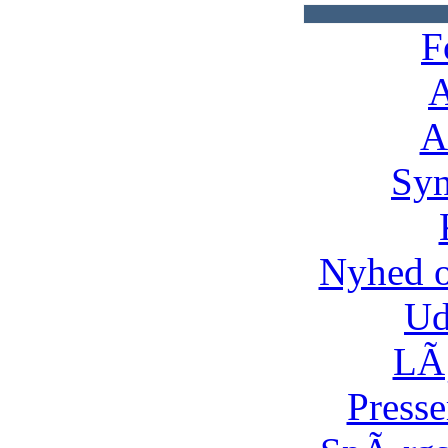
F
A
A
Syn
Nyhed 
Ud
LÃ¸
Presse