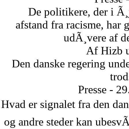
De politikere, der i Ã¸
afstand fra racisme, har g
udÃ¸vere af de
Af Hizb 
Den danske regering unde
tro
Presse - 2
Hvad er signalet fra den dans
og andre steder kan ubesvÃ¦