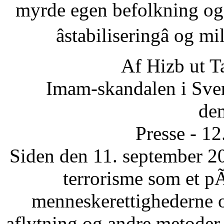
myrde egen befolkning og
âstabiliseringâ og 
Af Hizb ut T
Imam-skandalen i Sveri
dem
Presse - 1
Siden den 11. september 20
terrorisme som et p
menneskerettighederne 
aflytning og andre metode