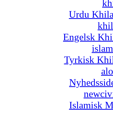
kh
Urdu Khil
khi
Engelsk Khi
islam
Tyrkisk Khi
al
Nyhedssid
newciv
Islamisk M