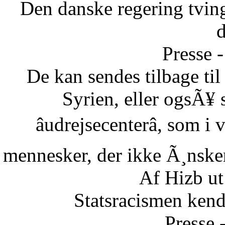
Den danske regering tvinge
Presse -
De kan sendes tilbage ti
Syrien, eller ogsÃ¥ 
âudrejsecenterâ, som i
mennesker, der ikke Ã¸nsker 
Af Hizb ut
Statsracismen ken
Presse 