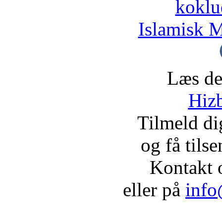
koklu
Islamisk M
Læs de
Hizb
Tilmeld d
og få tils
Kontakt 
eller på
info