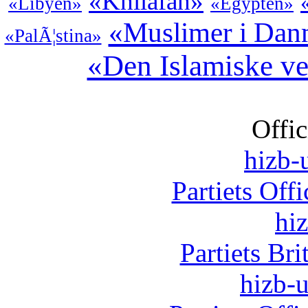
«Khilafah»
«Libyen»
«Egypten»
«Muslimer i Dan
«PalÃ¦stina»
«Den Islamiske v
Offic
hizb-u
Partiets Off
hi
Partiets Br
hizb-u