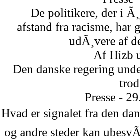
De politikere, der i Ã¸
afstand fra racisme, har g
udÃ¸vere af de
Af Hizb 
Den danske regering unde
tro
Presse - 2
Hvad er signalet fra den dans
og andre steder kan ubesvÃ¦