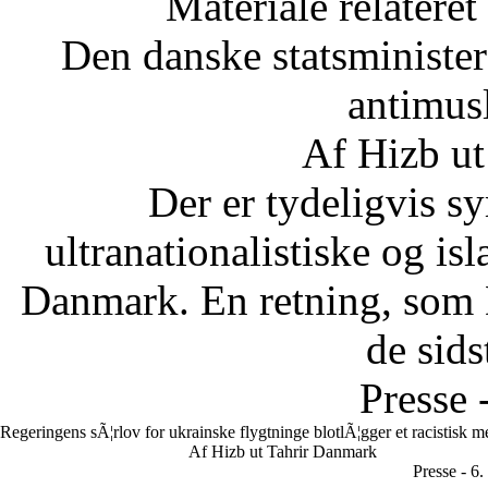
Materiale relateret
Den danske statsministe
antimus
Af Hizb ut
Der er tydeligvis sy
ultranationalistiske og is
Danmark. En retning, som 
de sids
Presse 
Regeringens sÃ¦rlov for ukrainske flygtninge blotlÃ¦gger et racistisk 
Af Hizb ut Tahrir Danmark
Presse - 6