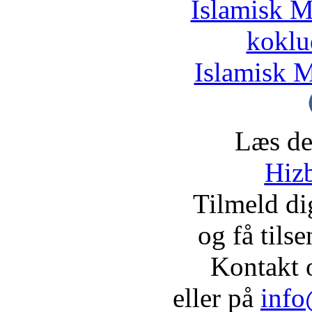
Islamisk M
koklu
Islamisk M
Læs de
Hizb
Tilmeld d
og få tils
Kontakt 
eller på
info