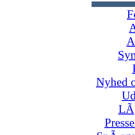
F
A
A
Syn
Nyhed 
Ud
LÃ¸
Presse