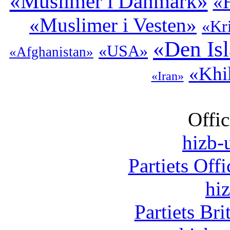
«Muslimer i Danmark»
«H
«Muslimer i Vesten»
«Kr
«Den Is
«USA»
«Afghanistan»
«Khi
«Iran»
Offic
hizb-u
Partiets Off
hi
Partiets Br