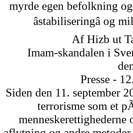
myrde egen befolkning og
âstabiliseringâ og 
Af Hizb ut T
Imam-skandalen i Sveri
dem
Presse - 1
Siden den 11. september 20
terrorisme som et p
menneskerettighederne 
aflytning og andre metode