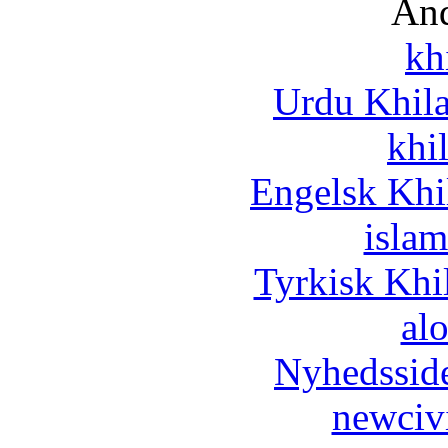
And
kh
Urdu Khil
khi
Engelsk Khi
islam
Tyrkisk Khi
al
Nyhedssid
newciv