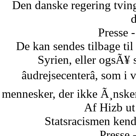
Den danske regering tvinge
Presse -
De kan sendes tilbage ti
Syrien, eller ogsÃ¥ 
âudrejsecenterâ, som i
mennesker, der ikke Ã¸nsker 
Af Hizb ut
Statsracismen ken
Presse 