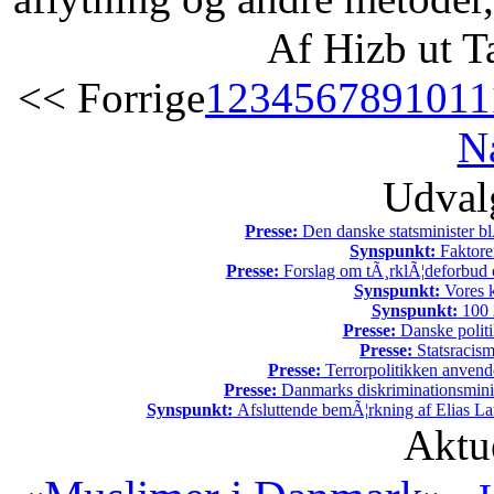
Af Hizb ut T
<< Forrige
1
2
3
4
5
6
7
8
9
10
11
N
Udvalg
Presse:
Den danske statsminister bl
Synspunkt:
Faktore
Presse:
Forslag om tÃ¸rklÃ¦deforbud e
Synspunkt:
Vores k
Synspunkt:
100 Ã
Presse:
Danske politi
Presse:
Statsracis
Presse:
Terrorpolitikken anvende
Presse:
Danmarks diskriminationsminist
Synspunkt:
Afsluttende bemÃ¦rkning af Elias La
Aktu