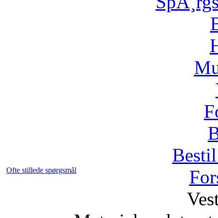
SpÃ¸rg
H
Mu
F
B
Bestil
Ofte stillede spørgsmål
For
Vest