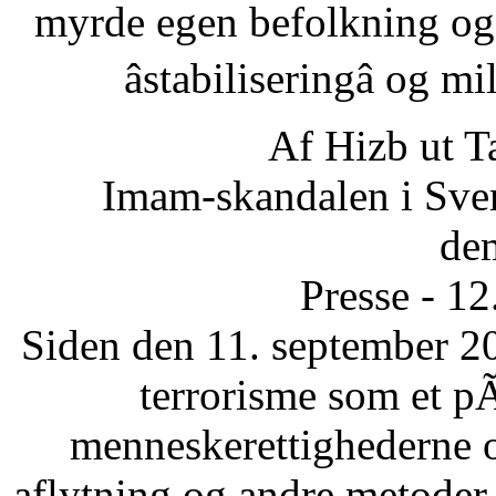
myrde egen befolkning og
âstabiliseringâ og 
Af Hizb ut T
Imam-skandalen i Sveri
dem
Presse - 1
Siden den 11. september 20
terrorisme som et p
menneskerettighederne 
aflytning og andre metode