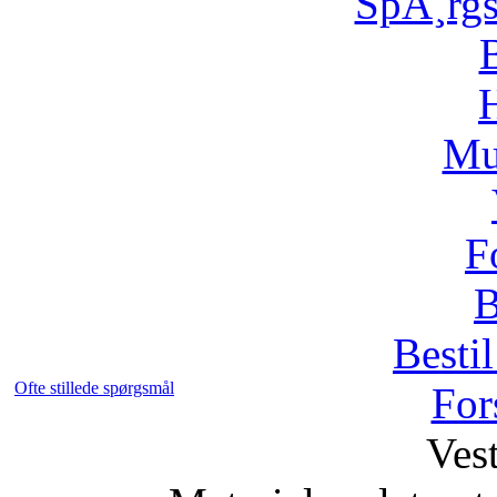
SpÃ¸rg
H
Mu
F
B
Bestil
Ofte stillede spørgsmål
For
Vest