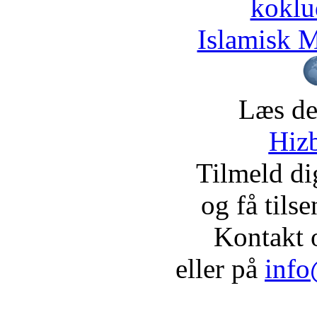
koklu
Islamisk M
Læs de
Hizb
Tilmeld d
og få tils
Kontakt 
eller på
info