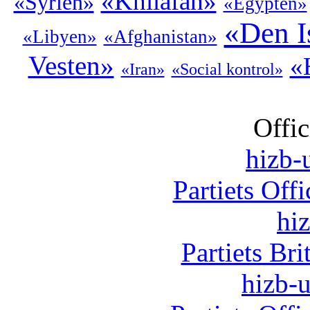
«Khilafah»
«Syrien»
«Egypten»
«Den I
«Libyen»
«Afghanistan»
Vesten»
«
«Iran»
«Social kontrol»
Offic
hizb-u
Partiets Off
hi
Partiets Br
hizb-u