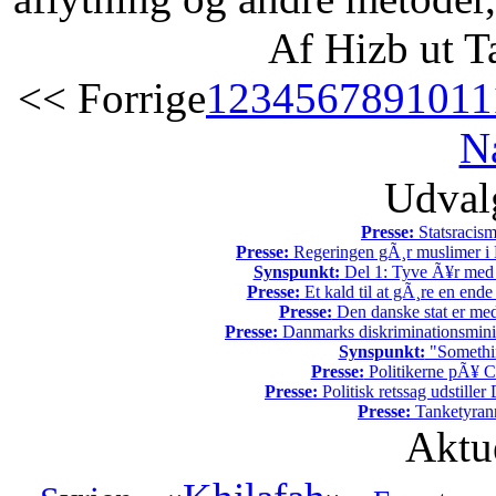
Af Hizb ut T
<< Forrige
1
2
3
4
5
6
7
8
9
10
11
N
Udvalg
Presse:
Statsracis
Presse:
Regeringen gÃ¸r muslimer i 
Synspunkt:
Del 1: Tyve Ã¥r med 
Presse:
Et kald til at gÃ¸re en end
Presse:
Den danske stat er med
Presse:
Danmarks diskriminationsminist
Synspunkt:
"Somethin
Presse:
Politikerne pÃ¥ Ch
Presse:
Politisk retssag udstiller
Presse:
Tanketyrann
Aktu