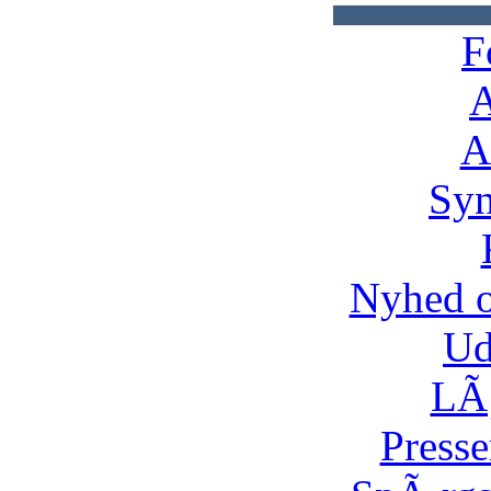
F
A
A
Syn
Nyhed 
Ud
LÃ¸
Presse