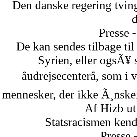
Den danske regering tvinge
Presse -
De kan sendes tilbage ti
Syrien, eller ogsÃ¥ 
âudrejsecenterâ, som i
mennesker, der ikke Ã¸nsker 
Af Hizb ut
Statsracismen ken
Presse 