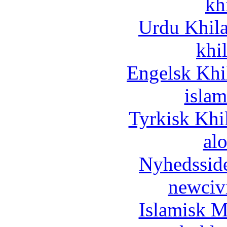
kh
Urdu Khil
khi
Engelsk Khi
islam
Tyrkisk Khi
al
Nyhedssid
newciv
Islamisk M