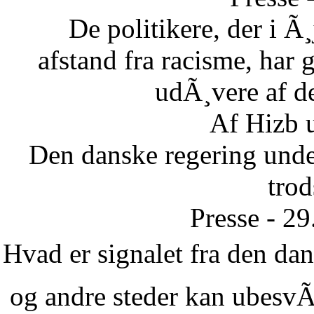
De politikere, der i Ã¸
afstand fra racisme, har g
udÃ¸vere af de
Af Hizb 
Den danske regering unde
tro
Presse - 2
Hvad er signalet fra den dans
og andre steder kan ubesvÃ¦