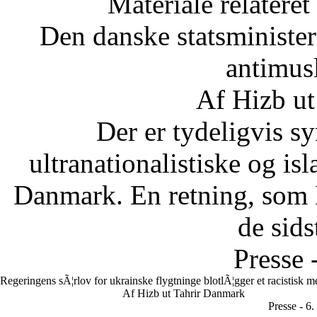
Materiale relateret
Den danske statsministe
antimus
Af Hizb ut
Der er tydeligvis sy
ultranationalistiske og is
Danmark. En retning, som 
de sids
Presse 
Regeringens sÃ¦rlov for ukrainske flygtninge blotlÃ¦gger et racistisk 
Af Hizb ut Tahrir Danmark
Presse - 6