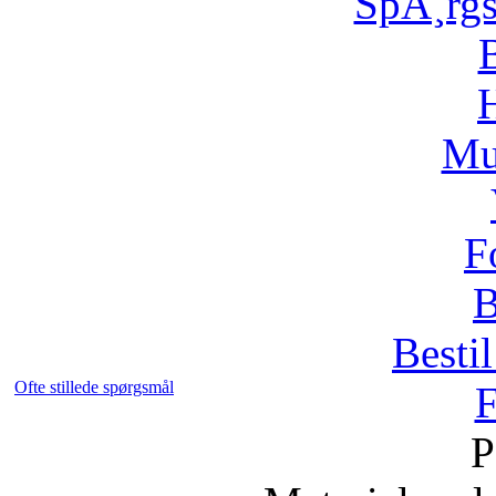
SpÃ¸rg
H
Mu
F
B
Bestil
Ofte stillede spørgsmål
F
P