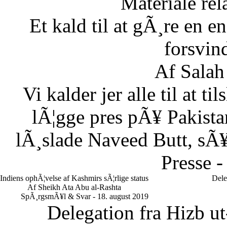
Materiale rela
Et kald til at gÃ¸re en
forsvin
Af Salah
Vi kalder jer alle til at t
lÃ¦gge pres pÃ¥ Pakistan
lÃ¸slade Naveed Butt, sÃ¥
Presse -
Indiens ophÃ¦velse af Kashmirs sÃ¦rlige status
Dele
Af Sheikh Ata Abu al-Rashta
SpÃ¸rgsmÃ¥l & Svar - 18. august 2019
Delegation fra Hizb ut