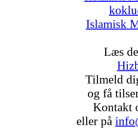
koklu
Islamisk M
Læs de
Hizb
Tilmeld d
og få tils
Kontakt 
eller på
info