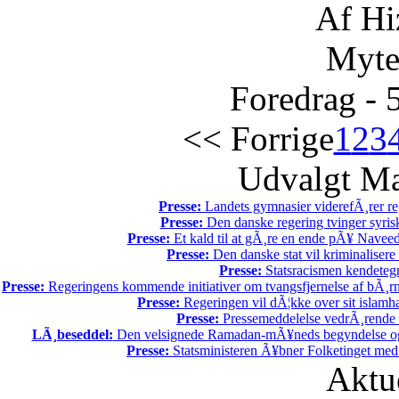
Af Hi
Myte
Foredrag - 
<< Forrige
1
2
3
Udvalgt Ma
Presse:
Landets gymnasier viderefÃ¸rer reg
Presse:
Den danske regering tvinger syrisk
Presse:
Et kald til at gÃ¸re en ende pÃ¥ Naveed
Presse:
Den danske stat vil kriminalisere k
Presse:
Statsracismen kendete
Presse:
Regeringens kommende initiativer om tvangsfjernelse af bÃ¸rn 
Presse:
Regeringen vil dÃ¦kke over sit islam
Presse:
Pressemeddelelse vedrÃ¸rende e
LÃ¸beseddel:
Den velsignede Ramadan-mÃ¥neds begyndelse og 
Presse:
Statsministeren Ã¥bner Folketinget med
Aktu