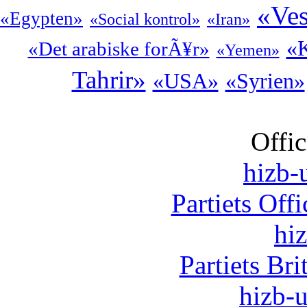
«Ves
«Egypten»
«Social kontrol»
«Iran»
«K
«Det arabiske forÃ¥r»
«Yemen»
Tahrir»
«USA»
«Syrien»
Offic
hizb-u
Partiets Off
hi
Partiets Br
hizb-u