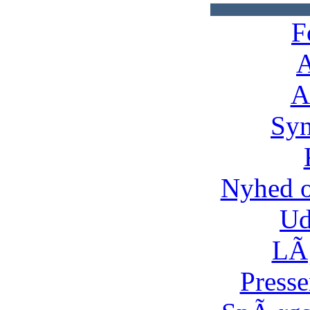
F
A
A
Syn
Nyhed 
Ud
LÃ¸
Presse