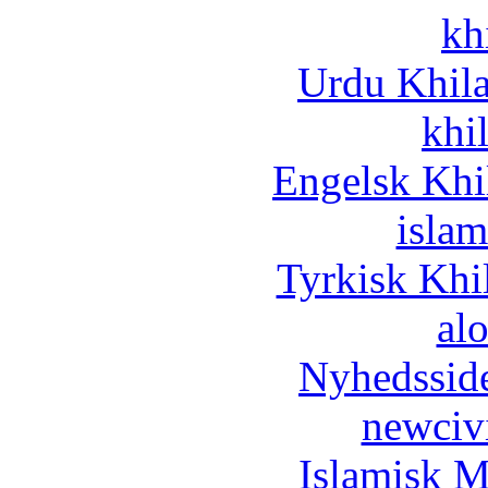
kh
Urdu Khil
khi
Engelsk Khi
islam
Tyrkisk Khi
al
Nyhedssid
newciv
Islamisk M