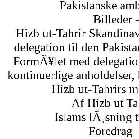
Pakistanske am
Billeder 
Hizb ut-Tahrir Skandinav
delegation til den Pakis
FormÃ¥let med delegatio
kontinuerlige anholdelser,
Hizb ut-Tahrirs m
Af Hizb ut Ta
Islams lÃ¸sning 
Foredrag 