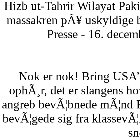
Hizb ut-Tahrir Wilayat Pa
massakren pÃ¥ uskyldige 
Presse - 16. dece
Nok er nok! Bring USA’s 
ophÃ¸r, det er slangens h
angreb bevÃ¦bnede mÃ¦nd HÃ
bevÃ¦gede sig fra klassevÃ¦r
sn