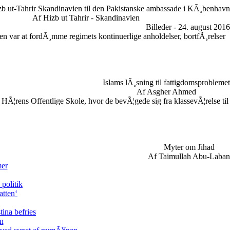
zb ut-Tahrir Skandinavien til den Pakistanske ambassade i KÃ¸benhavn
Af Hizb ut Tahrir - Skandinavien
Billeder - 24. august 2016
n var at fordÃ¸mme regimets kontinuerlige anholdelser, bortfÃ¸relser
Islams lÃ¸sning til fattigdomsproblemet
Af Asgher Ahmed
HÃ¦rens Offentlige Skole, hvor de bevÃ¦gede sig fra klassevÃ¦relse til
Myter om Jihad
Af Taimullah Abu-Laban
mer
politik
atten‘
tina befries
en