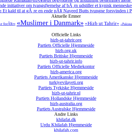
ignede Ramadan-mÃ¥neds begyndelse og afslutning bestemmes alene
 initiativer om tvangsfjernelse af bÃ¸rn udstiller et kynisk menneske
:
Et kald til at gÃ¸re en ende pÃ¥ Naveed Butts tvungne forsvinden i P
Aktuelle Emner
«Muslimer i Danmark»
«Hizb ut Tahrir»
ke forÃ¥r»
«Pakist
Officielle Links
hizb-ut-tahrir.org
Partiets Officielle Hjemmeside
hizb.org.uk
Partiets Britiske Hjemmeside
hizb-ut-tahrir.info
Partiets Officielle Mediekontor
hizb-america.org
Partiets Amerikanske Hjemmeside
turkiyevilayeti.org
Partiets Tyrkiske Hjemmeside
hizb-ut-tahrir.nl
Partiets Hollandske Hjemmeside
hizb-australia.org
Partiets Australske Hjemmeside
Andre Links
khilafat.dk
Urdu Khilafah Hjemmeside
khilafah.com