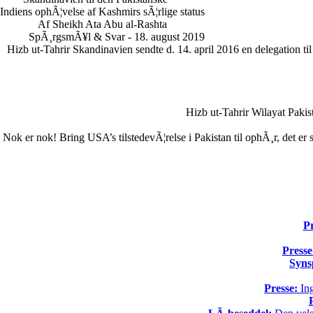
Indiens ophÃ¦velse af Kashmirs sÃ¦rlige status
Af Sheikh Ata Abu al-Rashta
SpÃ¸rgsmÃ¥l & Svar - 18. august 2019
Hizb ut-Tahrir Skandinavien sendte d. 14. april 2016 en delegation 
Hizb ut-Tahrir Wilayat Pak
Nok er nok! Bring USA’s tilstedevÃ¦relse i Pakistan til ophÃ¸r, det e
Pr
Presse
Syns
Presse:
Ing