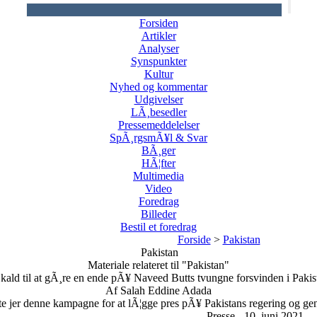
Forsiden
Artikler
Analyser
Synspunkter
Kultur
Nyhed og kommentar
Udgivelser
LÃ¸besedler
Pressemeddelelser
SpÃ¸rgsmÃ¥l & Svar
BÃ¸ger
HÃ¦fter
Multimedia
Video
Foredrag
Billeder
Bestil et foredrag
Forside
>
Pakistan
Pakistan
Materiale relateret til "Pakistan"
 kald til at gÃ¸re en ende pÃ¥ Naveed Butts tvungne forsvinden i Pakis
Af Salah Eddine Adada
lslutte jer denne kampagne for at lÃ¦gge pres pÃ¥ Pakistans regering og 
Presse - 10. juni 2021