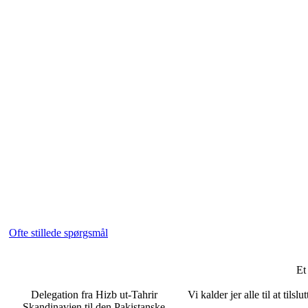
Ofte stillede spørgsmål
Et
Delegation fra Hizb ut-Tahrir
Vi kalder jer alle til at ti
Skandinavien til den Pakistanske