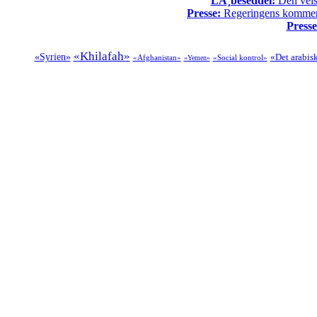
LÃ¸beseddel:
Den vels
Presse:
Regeringens kommende
Presse
«Khilafah»
«Syrien»
«Det arabis
«Afghanistan»
«Social kontrol»
«Yemen»