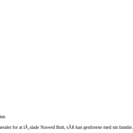
tan
generaler for at lÃ¸slade Naveed Butt, sÃ¥ han genforene med sin familie.