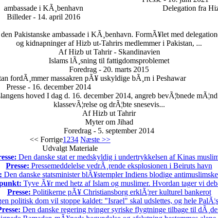
ambassade i KÃ¸benhavn
Delegation fra Hi
Billeder - 14. april 2016
til den Pakistanske ambassade i KÃ¸benhavn. FormÃ¥let med delegatione
og kidnapninger af Hizb ut-Tahrirs medlemmer i Pakistan, ...
Af Hizb ut Tahrir - Skandinavien
Islams lÃ¸sning til fattigdomsproblemet
Foredrag - 20. marts 2015
istan fordÃ¸mmer massakren pÃ¥ uskyldige bÃ¸rn i Peshawar
Presse - 16. december 2014
r slangens hoved I dag d. 16. december 2014, angreb bevÃ¦bnede mÃ¦nd 
klassevÃ¦relse og drÃ¦bte snesevis...
Af Hizb ut Tahrir
Myter om Jihad
Foredrag - 5. september 2014
<< Forrige
1
2
3
4
Næste >>
Udvalgt Materiale
esse:
Den danske stat er medskyldig i undertrykkelsen af Kinas musli
Presse:
Pressemeddelelse vedrÃ¸rende eksplosionen i Beiruts havn
:
Den danske statsminister blÃ¥stempler Indiens blodige antimuslimske 
punkt:
Tyve Ã¥r med hetz af Islam og muslimer. Hvordan tager vi deb
Presse:
Politikerne pÃ¥ Christiansborg erklÃ¦rer kulturel bankerot
en politisk dom vil stoppe kaldet: "Israel" skal udslettes, og hele PalÃ¦s
Presse:
Den danske regering tvinger syriske flygtninge tilbage til dÃ¸d