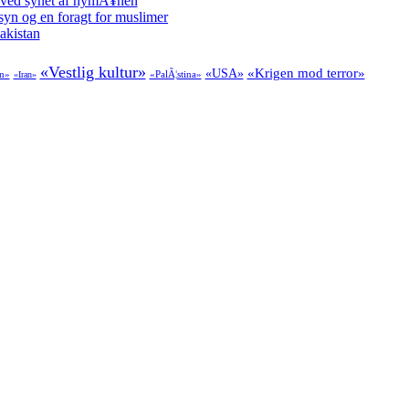
 ved synet af nymÃ¥nen
syn og en foragt for muslimer
akistan
«Vestlig kultur»
«Krigen mod terror»
«USA»
an»
«PalÃ¦stina»
«Iran»