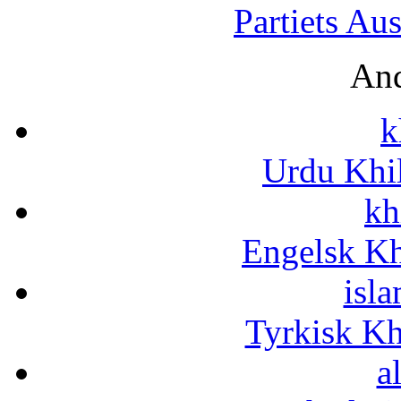
Partiets Au
And
k
Urdu Khi
kh
Engelsk Kh
isla
Tyrkisk K
a