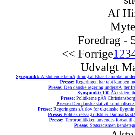
Af Hi
Myte
Foredrag - 
<< Forrige
1
2
3
Udvalgt Ma
Synspunkt:
Afsluttende bemÃ¦rkning af Elias Lamrabet under
Presse:
Regeringen har tabt kampen mod
Presse:
Den danske regering understÃ¸tter Ir
Synspunkt:
100 Ã¥r siden: tid
Presse:
Politikerne pÃ¥ Christiansborg 
Presse:
Den danske stat vil kriminalisere k
Presse:
Regeringens sÃ¦rlov for ukrainske flygtnin
Presse:
Politisk retssag udstiller Danmarks stÃ
Presse:
Terrorpolitikken anvendes fortsat til
Presse:
Statsracismen kendete
Aktu