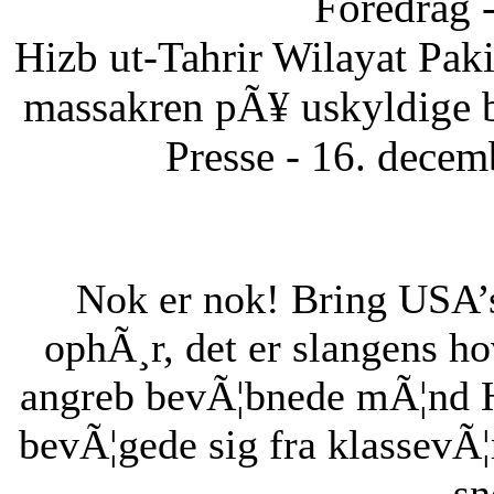
Foredrag 
Hizb ut-Tahrir Wilayat Pa
massakren pÃ¥ uskyldige 
Presse - 16. dece
Nok er nok! Bring USA’s 
ophÃ¸r, det er slangens h
angreb bevÃ¦bnede mÃ¦nd H
bevÃ¦gede sig fra klassevÃ¦r
sn