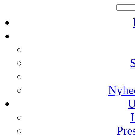
Nyhe
U
Pre