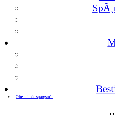
SpÃ¸
M
Best
Ofte stillede spørgsmål