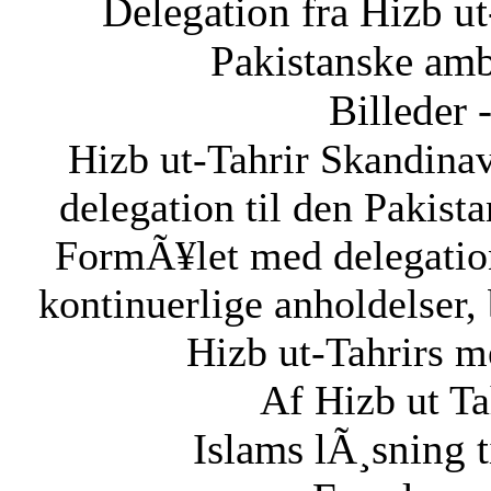
Delegation fra Hizb ut
Pakistanske am
Billeder 
Hizb ut-Tahrir Skandinav
delegation til den Pakis
FormÃ¥let med delegatio
kontinuerlige anholdelser,
Hizb ut-Tahrirs m
Af Hizb ut Ta
Islams lÃ¸sning 