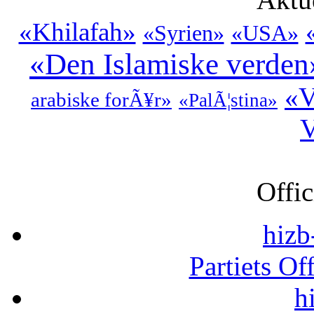
«Khilafah»
«Syrien»
«USA»
«Den Islamiske verden
«V
arabiske forÃ¥r»
«PalÃ¦stina»
V
Offic
hizb
Partiets Of
h