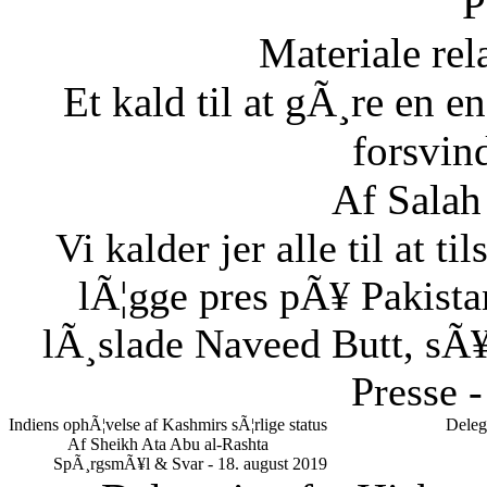
P
Materiale rela
Et kald til at gÃ¸re en
forsvin
Af Salah
Vi kalder jer alle til at t
lÃ¦gge pres pÃ¥ Pakistan
lÃ¸slade Naveed Butt, sÃ¥
Presse -
Indiens ophÃ¦velse af Kashmirs sÃ¦rlige status
Deleg
Af Sheikh Ata Abu al-Rashta
SpÃ¸rgsmÃ¥l & Svar - 18. august 2019