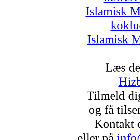
Islamisk M
koklu
Islamisk M
Læs de
Hizb
Tilmeld d
og få tils
Kontakt 
eller på
info