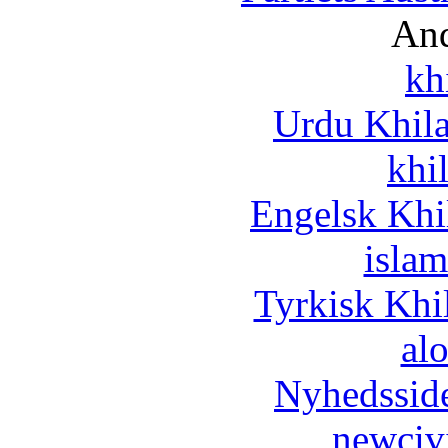
And
kh
Urdu Khil
khi
Engelsk Khi
islam
Tyrkisk Khi
al
Nyhedssid
newciv