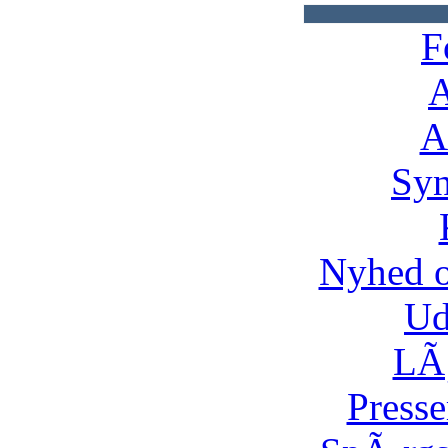
F
A
A
Syn
Nyhed 
Ud
LÃ¸
Presse