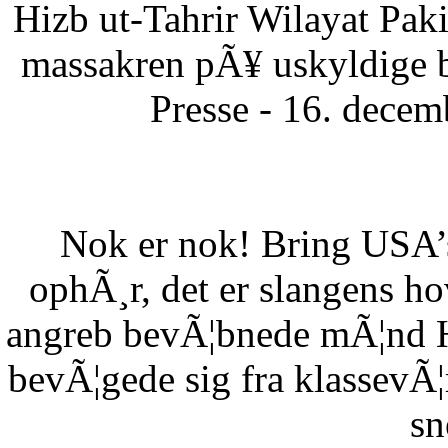
Hizb ut-Tahrir Wilayat Pa
massakren pÃ¥ uskyldige 
Presse - 16. dece
Nok er nok! Bring USA’s 
ophÃ¸r, det er slangens h
angreb bevÃ¦bnede mÃ¦nd HÃ
bevÃ¦gede sig fra klassevÃ¦r
sn