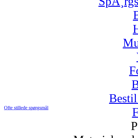
SpÃ¸rg
H
Mu
F
B
Bestil
Ofte stillede spørgsmål
F
P