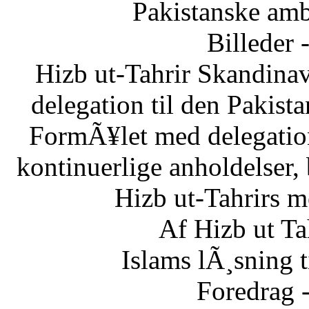
Pakistanske am
Billeder 
Hizb ut-Tahrir Skandinav
delegation til den Pakis
FormÃ¥let med delegatio
kontinuerlige anholdelser,
Hizb ut-Tahrirs m
Af Hizb ut Ta
Islams lÃ¸sning 
Foredrag 