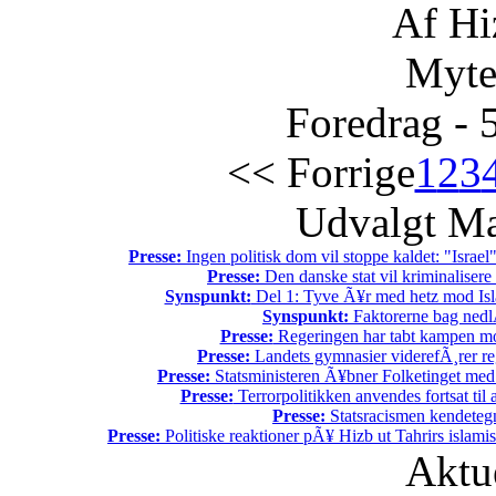
Af Hi
Myte
Foredrag - 
<< Forrige
1
2
3
Udvalgt Ma
Presse:
Ingen politisk dom vil stoppe kaldet: "Israel"
Presse:
Den danske stat vil kriminalisere k
Synspunkt:
Del 1: Tyve Ã¥r med hetz mod Is
Synspunkt:
Faktorerne bag nedl
Presse:
Regeringen har tabt kampen mod
Presse:
Landets gymnasier viderefÃ¸rer reg
Presse:
Statsministeren Ã¥bner Folketinget med
Presse:
Terrorpolitikken anvendes fortsat til
Presse:
Statsracismen kendete
Presse:
Politiske reaktioner pÃ¥ Hizb ut Tahrirs islamis
Aktu