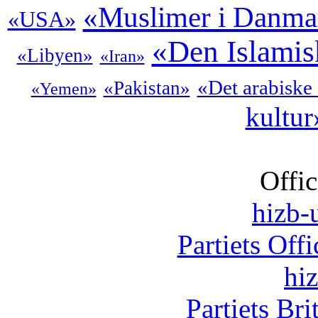
«Muslimer i Danma
«USA»
«Den Islamis
«Libyen»
«Iran»
«Det arabiske
«Pakistan»
«Yemen»
kultur
Offic
hizb-u
Partiets Off
hi
Partiets Br