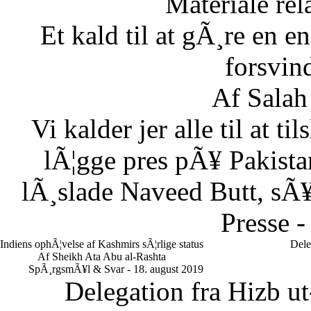
Materiale rela
Et kald til at gÃ¸re en
forsvin
Af Salah
Vi kalder jer alle til at t
lÃ¦gge pres pÃ¥ Pakistan
lÃ¸slade Naveed Butt, sÃ¥
Presse -
Indiens ophÃ¦velse af Kashmirs sÃ¦rlige status
Dele
Af Sheikh Ata Abu al-Rashta
SpÃ¸rgsmÃ¥l & Svar - 18. august 2019
Delegation fra Hizb ut