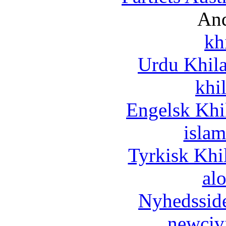
And
kh
Urdu Khil
khi
Engelsk Khi
islam
Tyrkisk Khi
al
Nyhedssid
newciv