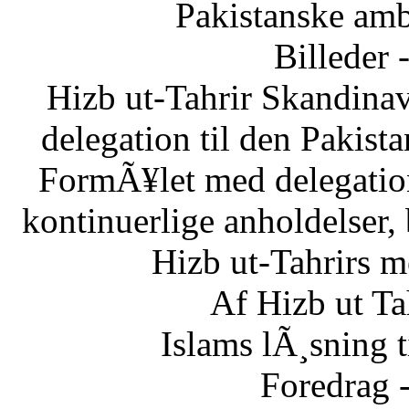
Pakistanske am
Billeder 
Hizb ut-Tahrir Skandinav
delegation til den Pakis
FormÃ¥let med delegatio
kontinuerlige anholdelser,
Hizb ut-Tahrirs m
Af Hizb ut Ta
Islams lÃ¸sning 
Foredrag 