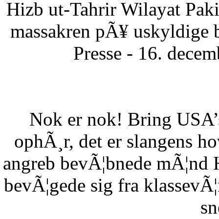
Hizb ut-Tahrir Wilayat Pa
massakren pÃ¥ uskyldige 
Presse - 16. dece
Nok er nok! Bring USA’s 
ophÃ¸r, det er slangens h
angreb bevÃ¦bnede mÃ¦nd HÃ
bevÃ¦gede sig fra klassevÃ¦r
sn