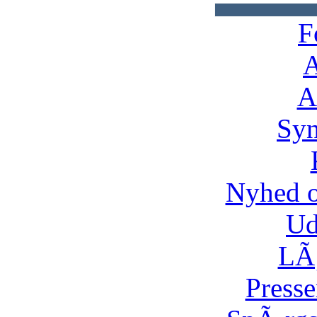
F
A
A
Syn
Nyhed 
Ud
LÃ¸
Presse