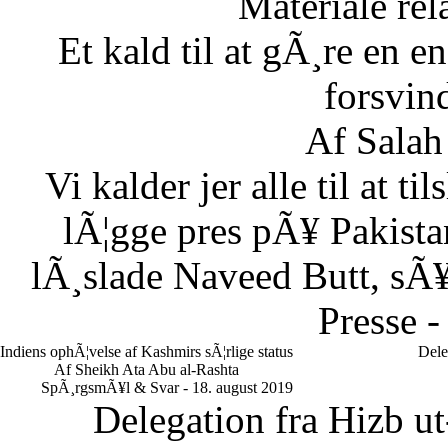
Materiale rela
Et kald til at gÃ¸re en
forsvin
Af Salah
Vi kalder jer alle til at t
lÃ¦gge pres pÃ¥ Pakistan
lÃ¸slade Naveed Butt, sÃ¥
Presse -
Indiens ophÃ¦velse af Kashmirs sÃ¦rlige status
Dele
Af Sheikh Ata Abu al-Rashta
SpÃ¸rgsmÃ¥l & Svar - 18. august 2019
Delegation fra Hizb ut