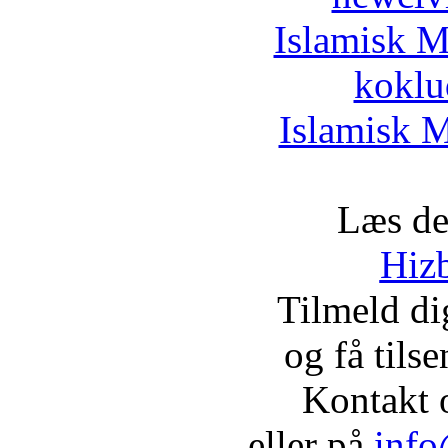
Islamisk M
koklu
Islamisk M
Læs de
Hizb
Tilmeld d
og få tils
Kontakt 
eller på
info