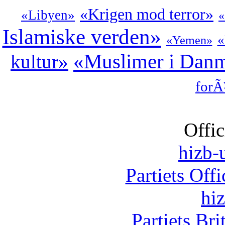
«Krigen mod terror»
«Libyen»
«
Islamiske verden»
«
«Yemen»
«Muslimer i Dan
kultur»
forÃ
Offic
hizb-u
Partiets Off
hi
Partiets Br