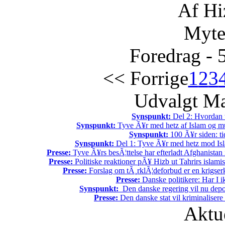
Af Hi
Myte
Foredrag - 
<< Forrige
1
2
3
Udvalgt Ma
Synspunkt:
Del 2: Hvordan t
Synspunkt:
Tyve Ã¥r med hetz af Islam og mu
Synspunkt:
100 Ã¥r siden: tid
Synspunkt:
Del 1: Tyve Ã¥r med hetz mod Is
Presse:
Tyve Ã¥rs besÃ¦ttelse har efterladt Afghanistan 
Presse:
Politiske reaktioner pÃ¥ Hizb ut Tahrirs islamis
Presse:
Forslag om tÃ¸rklÃ¦deforbud er en krigser
Presse:
Danske politikere: Har I 
Synspunkt:
Den danske regering vil nu deport
Presse:
Den danske stat vil kriminalisere k
Aktu