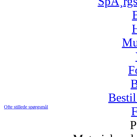
SpÃ¸rg
H
Mu
F
B
Bestil
Ofte stillede spørgsmål
F
P