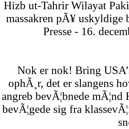
Hizb ut-Tahrir Wilayat Pa
massakren pÃ¥ uskyldige 
Presse - 16. dece
Nok er nok! Bring USA’s 
ophÃ¸r, det er slangens h
angreb bevÃ¦bnede mÃ¦nd HÃ
bevÃ¦gede sig fra klassevÃ¦r
sn