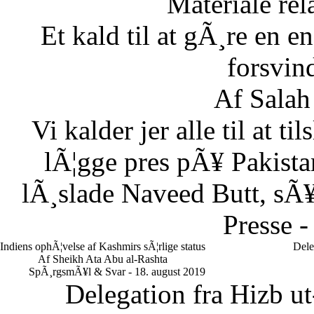
Materiale rela
Et kald til at gÃ¸re en
forsvin
Af Salah
Vi kalder jer alle til at t
lÃ¦gge pres pÃ¥ Pakistan
lÃ¸slade Naveed Butt, sÃ¥
Presse -
Indiens ophÃ¦velse af Kashmirs sÃ¦rlige status
Dele
Af Sheikh Ata Abu al-Rashta
SpÃ¸rgsmÃ¥l & Svar - 18. august 2019
Delegation fra Hizb ut