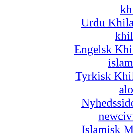
kh
Urdu Khil
khi
Engelsk Khi
islam
Tyrkisk Khi
al
Nyhedssid
newciv
Islamisk M