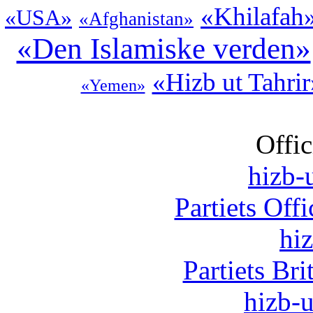
«Khilafah
«USA»
«Afghanistan»
«Den Islamiske verden»
«Hizb ut Tahrir
«Yemen»
Offic
hizb-u
Partiets Off
hi
Partiets Br
hizb-u