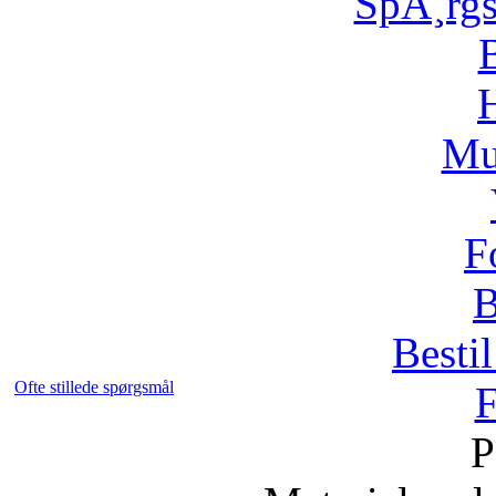
SpÃ¸rg
H
Mu
F
B
Bestil
Ofte stillede spørgsmål
F
P