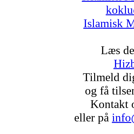
koklu
Islamisk M
Læs de
Hizb
Tilmeld d
og få tils
Kontakt 
eller på
info