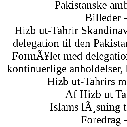
Pakistanske am
Billeder 
Hizb ut-Tahrir Skandinav
delegation til den Pakis
FormÃ¥let med delegatio
kontinuerlige anholdelser,
Hizb ut-Tahrirs m
Af Hizb ut Ta
Islams lÃ¸sning 
Foredrag 