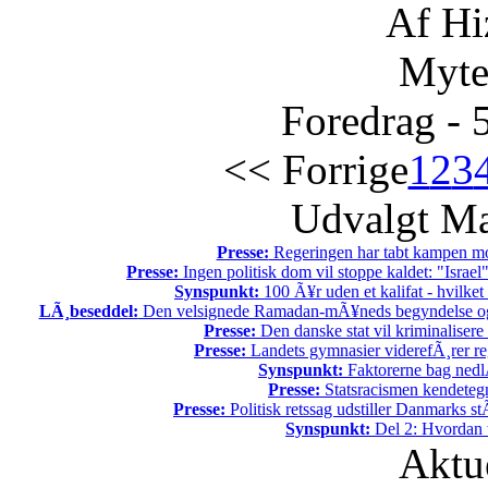
Af Hi
Myte
Foredrag - 
<< Forrige
1
2
3
Udvalgt Ma
Presse:
Regeringen har tabt kampen mod
Presse:
Ingen politisk dom vil stoppe kaldet: "Israel"
Synspunkt:
100 Ã¥r uden et kalifat - hvilke
LÃ¸beseddel:
Den velsignede Ramadan-mÃ¥neds begyndelse og 
Presse:
Den danske stat vil kriminalisere k
Presse:
Landets gymnasier viderefÃ¸rer reg
Synspunkt:
Faktorerne bag nedl
Presse:
Statsracismen kendete
Presse:
Politisk retssag udstiller Danmarks stÃ
Synspunkt:
Del 2: Hvordan t
Aktu