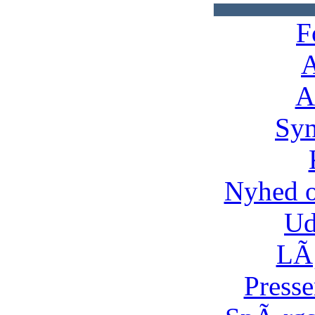
F
A
A
Syn
Nyhed 
Ud
LÃ¸
Presse