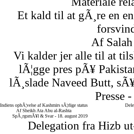
Materiale rela
Et kald til at gÃ¸re en
forsvin
Af Salah
Vi kalder jer alle til at t
lÃ¦gge pres pÃ¥ Pakistan
lÃ¸slade Naveed Butt, sÃ¥
Presse -
Indiens ophÃ¦velse af Kashmirs sÃ¦rlige status
Dele
Af Sheikh Ata Abu al-Rashta
SpÃ¸rgsmÃ¥l & Svar - 18. august 2019
Delegation fra Hizb ut