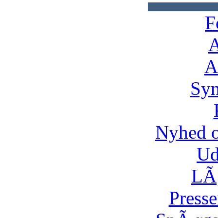
F
A
A
Syn
Nyhed 
Ud
LÃ¸
Presse