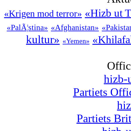
«Hizb ut T
«Krigen mod terror»
«PalÃ¦stina»
«Afghanistan»
«Pakista
kultur»
«Khilaf
«Yemen»
Offic
hizb-u
Partiets Off
hi
Partiets Br