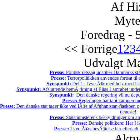
Af Hi
Myte
Foredrag - 
<< Forrige
1
2
3
Udvalgt Ma
Presse:
Politisk retssag udstiller Danmarks stÃ
Presse:
Terrorpolitikken anvendes fortsat til
Synspunkt:
Del 1: Tyve Ã¥r med hetz mod Is
Synspunkt:
Afsluttende bemÃ¦rkning af Elias Lamrabet under
Synspunkt:
Den danske regering vil nu deport
Presse:
Regeringen har tabt kampen mod
Presse:
Den danske stat tager ikke ved lÃ¦re af Afghanistan-fiaskoen o
tjeneste!
Presse:
Statsministerens beskyldninger om ant
Presse:
Danske politikere: Har I 
Presse:
Tyve Ã¥rs besÃ¦ttelse har efterladt 
Aktu