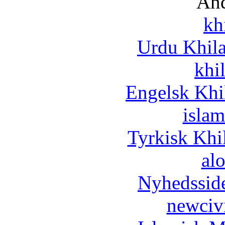
And
kh
Urdu Khil
khi
Engelsk Khi
islam
Tyrkisk Khi
al
Nyhedssid
newciv