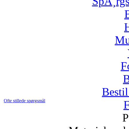
SpÃ¸rg
H
Mu
F
B
Bestil
Ofte stillede spørgsmål
F
P