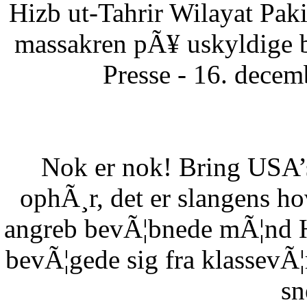
Hizb ut-Tahrir Wilayat Pa
massakren pÃ¥ uskyldige 
Presse - 16. dece
Nok er nok! Bring USA’s 
ophÃ¸r, det er slangens h
angreb bevÃ¦bnede mÃ¦nd HÃ
bevÃ¦gede sig fra klassevÃ¦r
sn