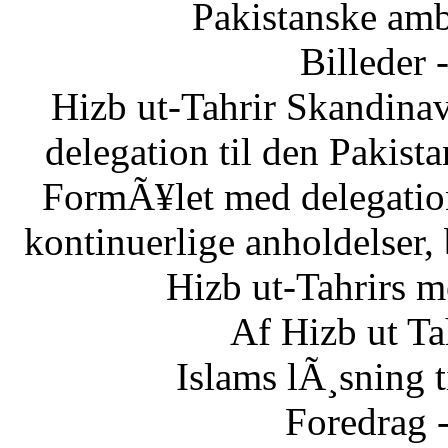
Pakistanske am
Billeder 
Hizb ut-Tahrir Skandinav
delegation til den Pakis
FormÃ¥let med delegatio
kontinuerlige anholdelser,
Hizb ut-Tahrirs m
Af Hizb ut Ta
Islams lÃ¸sning 
Foredrag 