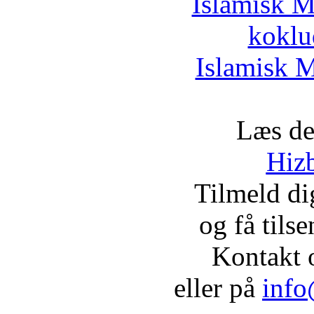
Islamisk M
koklu
Islamisk M
Læs de
Hizb
Tilmeld d
og få tils
Kontakt 
eller på
info