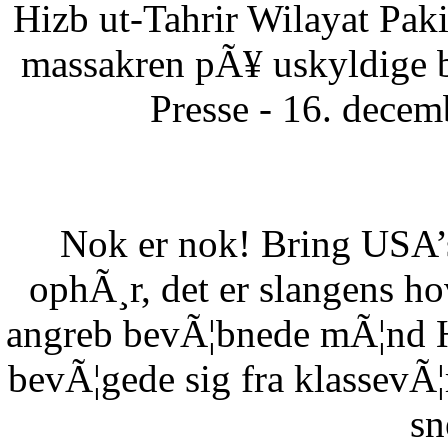
Hizb ut-Tahrir Wilayat Pa
massakren pÃ¥ uskyldige 
Presse - 16. dece
Nok er nok! Bring USA’s 
ophÃ¸r, det er slangens h
angreb bevÃ¦bnede mÃ¦nd HÃ
bevÃ¦gede sig fra klassevÃ¦r
sn