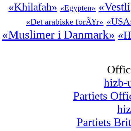
«Vestl
«Khilafah»
«Egypten»
«USA
«Det arabiske forÃ¥r»
«Muslimer i Danmark»
«H
Offic
hizb-u
Partiets Off
hi
Partiets Br