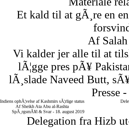
Materiale rela
Et kald til at gÃ¸re en
forsvin
Af Salah
Vi kalder jer alle til at t
lÃ¦gge pres pÃ¥ Pakistan
lÃ¸slade Naveed Butt, sÃ¥
Presse -
Indiens ophÃ¦velse af Kashmirs sÃ¦rlige status
Dele
Af Sheikh Ata Abu al-Rashta
SpÃ¸rgsmÃ¥l & Svar - 18. august 2019
Delegation fra Hizb ut