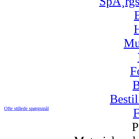
SpÃ¸rg
H
Mu
F
B
Bestil
Ofte stillede spørgsmål
F
P