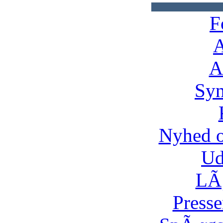
F
A
A
Syn
Nyhed 
Ud
LÃ¸
Presse