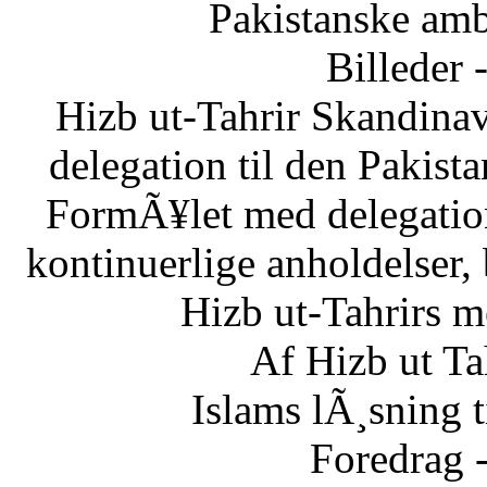
Pakistanske am
Billeder 
Hizb ut-Tahrir Skandinav
delegation til den Pakis
FormÃ¥let med delegatio
kontinuerlige anholdelser,
Hizb ut-Tahrirs m
Af Hizb ut Ta
Islams lÃ¸sning 
Foredrag 