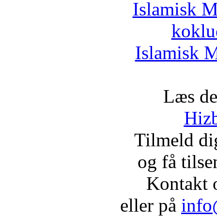
Islamisk M
koklu
Islamisk M
Læs de
Hizb
Tilmeld d
og få tils
Kontakt 
eller på
info