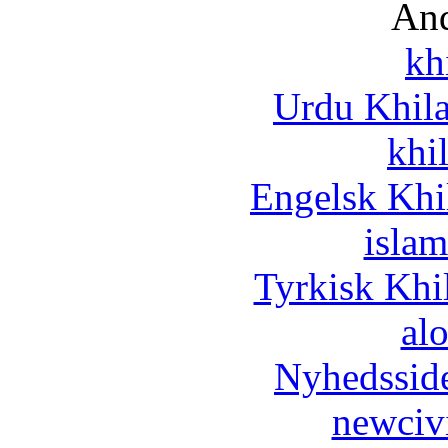
And
kh
Urdu Khil
khi
Engelsk Khi
islam
Tyrkisk Khi
al
Nyhedssid
newciv