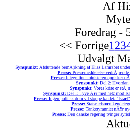
Af Hi
Myte
Foredrag - 
<< Forrige
1
2
3
Udvalgt Ma
Synspunkt:
Afsluttende bemÃ¦rkning af Elias Lamrabet under
Presse:
Pressemeddelelse vedrÃ¸rende e
Presse:
Integrationsministeren oppisker pÃ
Synspunkt:
Del 2: Hvordan t
Synspunkt:
Vores krise er stÃ¸
Synspunkt:
Del 1: Tyve Ã¥r med hetz mod Is
Presse:
Ingen politisk dom vil stoppe kaldet: "Israel"
Presse:
Statsracismen kendete
Presse:
Tanketyranniet nÃ¥r ny
Presse:
Den danske regering tvinger syrisk
Aktu