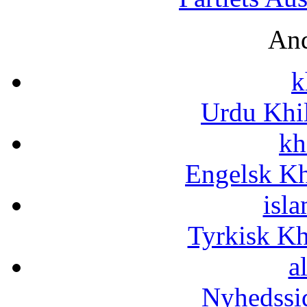
And
k
Urdu Khi
kh
Engelsk Kh
isla
Tyrkisk K
a
Nyhedssi