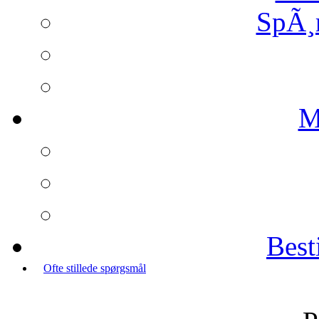
SpÃ¸
M
Best
Ofte stillede spørgsmål