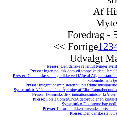
Af Hi
Myte
Foredrag - 
<< Forrige
1
2
3
Udvalgt Ma
Presse:
Den danske regering tvinger syrisk
Presse:
Ingen politisk dom vil stoppe kaldet: "Israel"
Presse:
Den danske stat tager ikke ved lÃ¦re af Afghanistan-fia
kolonialismens tje
Presse:
Integrationsministeren vil pÃ¥dutte muslimerne
Synspunkt:
Afsluttende bemÃ¦rkning af Elias Lamrabet under
Presse:
Danmarks diskriminationsminister krÃ¦ver Ã
Presse:
Forslag om tÃ¸rklÃ¦deforbud er en krigser
Synspunkt:
Faktorerne bag nedl
Presse:
Terrorpolitikken anvendes fortsat til
Presse:
Den danske stat vil kr