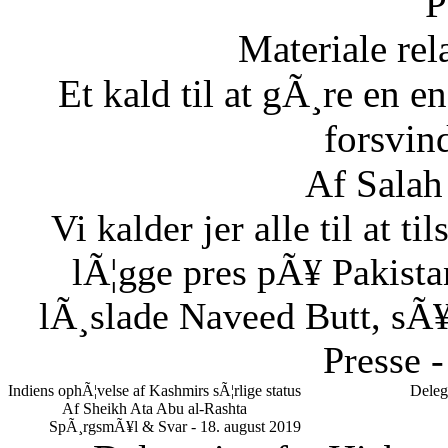
P
Materiale rela
Et kald til at gÃ¸re en
forsvin
Af Salah
Vi kalder jer alle til at t
lÃ¦gge pres pÃ¥ Pakistan
lÃ¸slade Naveed Butt, sÃ¥
Presse -
Indiens ophÃ¦velse af Kashmirs sÃ¦rlige status
Deleg
Af Sheikh Ata Abu al-Rashta
SpÃ¸rgsmÃ¥l & Svar - 18. august 2019