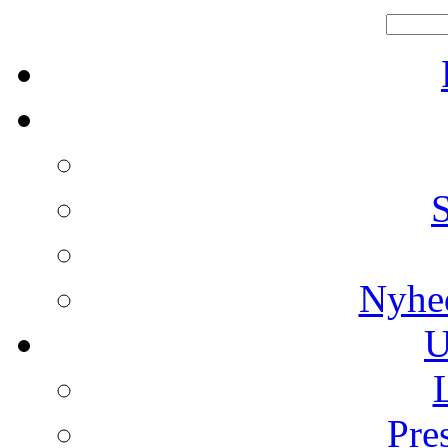
Nyhe
U
Pre