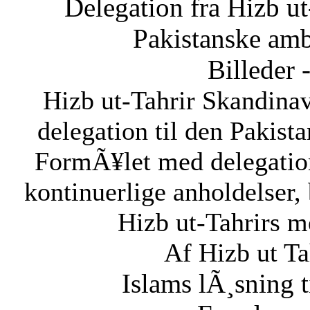
Delegation fra Hizb ut
Pakistanske am
Billeder 
Hizb ut-Tahrir Skandinav
delegation til den Pakis
FormÃ¥let med delegatio
kontinuerlige anholdelser,
Hizb ut-Tahrirs m
Af Hizb ut Ta
Islams lÃ¸sning 