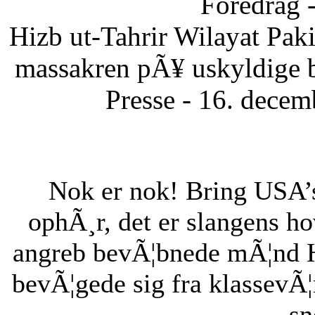
Foredrag 
Hizb ut-Tahrir Wilayat Pa
massakren pÃ¥ uskyldige 
Presse - 16. dece
Nok er nok! Bring USA’s 
ophÃ¸r, det er slangens h
angreb bevÃ¦bnede mÃ¦nd H
bevÃ¦gede sig fra klassevÃ¦r
sn