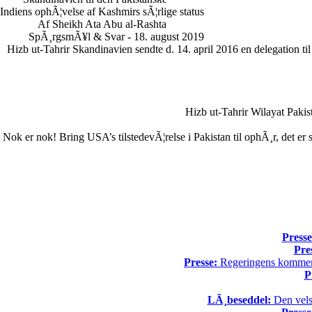
Indiens ophÃ¦velse af Kashmirs sÃ¦rlige status
Af Sheikh Ata Abu al-Rashta
SpÃ¸rgsmÃ¥l & Svar - 18. august 2019
Hizb ut-Tahrir Skandinavien sendte d. 14. april 2016 en delegation 
Hizb ut-Tahrir Wilayat Pak
Nok er nok! Bring USA’s tilstedevÃ¦relse i Pakistan til ophÃ¸r, det e
Presse
Pre
Presse:
Regeringens kommende
P
LÃ¸beseddel:
Den vels