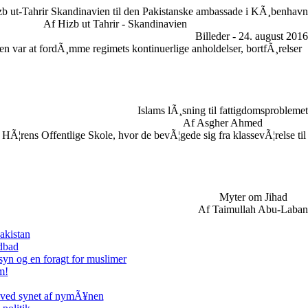
zb ut-Tahrir Skandinavien til den Pakistanske ambassade i KÃ¸benhavn
Af Hizb ut Tahrir - Skandinavien
Billeder - 24. august 2016
n var at fordÃ¸mme regimets kontinuerlige anholdelser, bortfÃ¸relser
Islams lÃ¸sning til fattigdomsproblemet
Af Asgher Ahmed
HÃ¦rens Offentlige Skole, hvor de bevÃ¦gede sig fra klassevÃ¦relse til
Myter om Jihad
Af Taimullah Abu-Laban
akistan
odbad
syn og en foragt for muslimer
m!
 ved synet af nymÃ¥nen