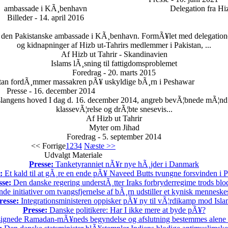
ambassade i KÃ¸benhavn
Delegation fra Hi
Billeder - 14. april 2016
til den Pakistanske ambassade i KÃ¸benhavn. FormÃ¥let med delegatione
og kidnapninger af Hizb ut-Tahrirs medlemmer i Pakistan, ...
Af Hizb ut Tahrir - Skandinavien
Islams lÃ¸sning til fattigdomsproblemet
Foredrag - 20. marts 2015
istan fordÃ¸mmer massakren pÃ¥ uskyldige bÃ¸rn i Peshawar
Presse - 16. december 2014
r slangens hoved I dag d. 16. december 2014, angreb bevÃ¦bnede mÃ¦nd 
klassevÃ¦relse og drÃ¦bte snesevis...
Af Hizb ut Tahrir
Myter om Jihad
Foredrag - 5. september 2014
<< Forrige
1
2
3
4
Næste >>
Udvalgt Materiale
Presse:
Tanketyranniet nÃ¥r nye hÃ¸jder i Danmark
:
Et kald til at gÃ¸re en ende pÃ¥ Naveed Butts tvungne forsvinden i P
sse:
Den danske regering understÃ¸tter Iraks forbryderregime trods bl
 initiativer om tvangsfjernelse af bÃ¸rn udstiller et kynisk menneske
resse:
Integrationsministeren oppisker pÃ¥ ny til vÃ¦rdikamp mod Isla
Presse:
Danske politikere: Har I ikke mere at byde pÃ¥?
ignede Ramadan-mÃ¥neds begyndelse og afslutning bestemmes alene