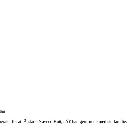
tan
generaler for at lÃ¸slade Naveed Butt, sÃ¥ han genforene med sin familie.