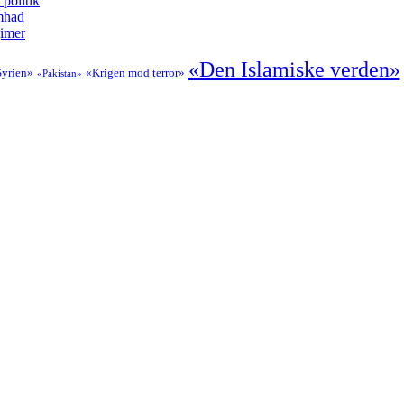
politik
amhad
gimer
«Den Islamiske verden»
yrien»
«Krigen mod terror»
«Pakistan»