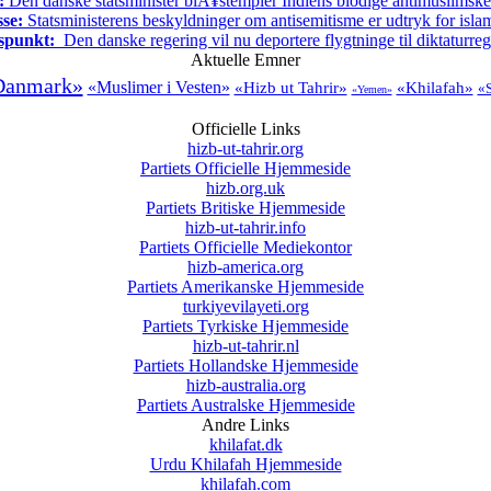
:
Den danske statsminister blÃ¥stempler Indiens blodige antimuslimske 
sse:
Statsministerens beskyldninger om antisemitisme er udtryk for isl
spunkt:
Den danske regering vil nu deportere flygtninge til diktaturre
Aktuelle Emner
Danmark»
«Muslimer i Vesten»
«Hizb ut Tahrir»
«Khilafah»
«S
«Yemen»
Officielle Links
hizb-ut-tahrir.org
Partiets Officielle Hjemmeside
hizb.org.uk
Partiets Britiske Hjemmeside
hizb-ut-tahrir.info
Partiets Officielle Mediekontor
hizb-america.org
Partiets Amerikanske Hjemmeside
turkiyevilayeti.org
Partiets Tyrkiske Hjemmeside
hizb-ut-tahrir.nl
Partiets Hollandske Hjemmeside
hizb-australia.org
Partiets Australske Hjemmeside
Andre Links
khilafat.dk
Urdu Khilafah Hjemmeside
khilafah.com