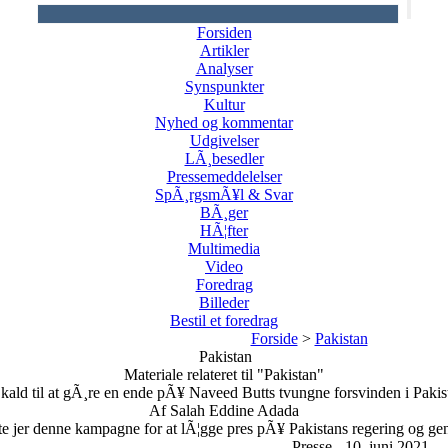
Forsiden
Artikler
Analyser
Synspunkter
Kultur
Nyhed og kommentar
Udgivelser
LÃ¸besedler
Pressemeddelelser
SpÃ¸rgsmÃ¥l & Svar
BÃ¸ger
HÃ¦fter
Multimedia
Video
Foredrag
Billeder
Bestil et foredrag
Forside
>
Pakistan
Pakistan
Materiale relateret til "Pakistan"
 kald til at gÃ¸re en ende pÃ¥ Naveed Butts tvungne forsvinden i Pakis
Af Salah Eddine Adada
lslutte jer denne kampagne for at lÃ¦gge pres pÃ¥ Pakistans regering og 
Presse - 10. juni 2021