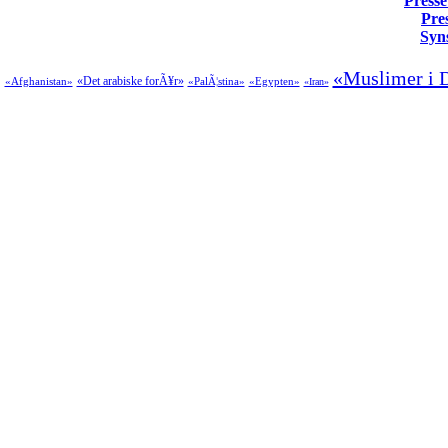
Presse
Pre
Syn
«Muslimer i 
«Det arabiske forÃ¥r»
«Afghanistan»
«PalÃ¦stina»
«Egypten»
«Iran»