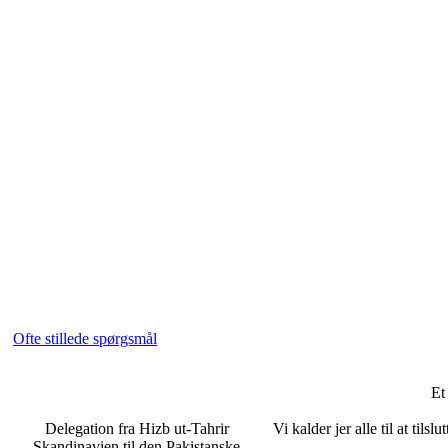
Ofte stillede spørgsmål
Et
Delegation fra Hizb ut-Tahrir
Vi kalder jer alle til at ti
Skandinavien til den Pakistanske