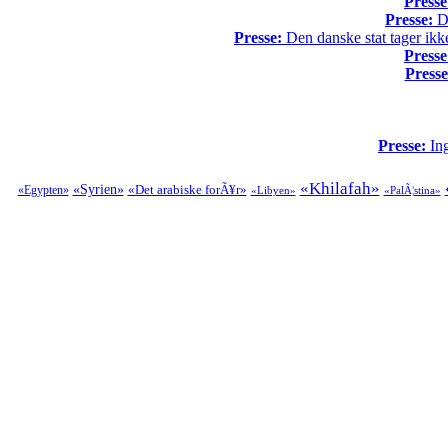
Presse
Presse:
Da
Presse:
Den danske stat tager ikke
Presse
Presse
Presse:
Ing
«Khilafah»
«Syrien»
«Det arabiske forÃ¥r»
«Egypten»
«Libyen»
«PalÃ¦stina»