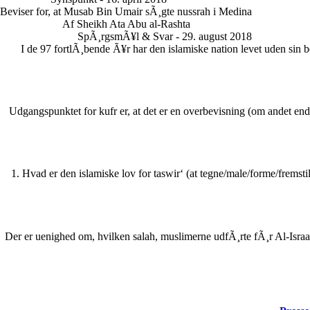
Beviser for, at Musab Bin Umair sÃ¸gte nussrah i Medina
Af Sheikh Ata Abu al-Rashta
SpÃ¸rgsmÃ¥l & Svar - 29. august 2018
I de 97 fortlÃ¸bende Ã¥r har den islamiske nation levet uden sin bes
Udgangspunktet for kufr er, at det er en overbevisning (om andet end 
1. Hvad er den islamiske lov for taswir‘ (at tegne/male/forme/fremstil
Der er uenighed om, hvilken salah, muslimerne udfÃ¸rte fÃ¸r Al-Israa