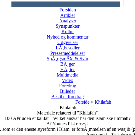
Forsiden
Artikler
Analyser
Synspunkter
Kultur
Nyhed og kommentar
Udgivelser
LÃ¸besedler
Pressemeddelelser
SpÃ¸rgsmÃ¥l & Svar
BÃ¸ger
HÃ¦fter
Multimedia
Video
Foredrag
Billeder
Bestil et foredrag
Forside
>
Khilafah
Khilafah
Materiale relateret til "Khilafah"
100 Ã¥r uden et kalifat - hvilket ansvar har den islamiske ummah?
Af Younes Piskorczyk
, som er den eneste styreform i Islam, er forsÃ¸mmelsen af en waajib (
Synspunkt - 25. februar 