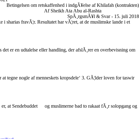
Betingelsen om retskaffenhed i indgÃ¥else af Khilafah (kontrakten)
Af Sheikh Ata Abu al-Rashta
SpÃ¸rgsmÃ¥l & Svar - 15. juli 2018
 i sharias fravÃ¦r. Resultatet har vÃ¦ret, at de muslimske lande i et
 det er en udtalelse eller handling, der afslÃ¸rer en overbevisning om
for at tegne nogle af menneskets kropsdele‘ 3. GÃ¦lder loven for taswir
, er, at Sendebuddet
og muslimerne bad to rakaat fÃ¸r solopgang og