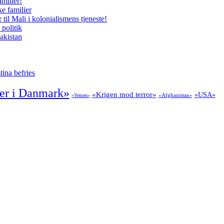
milier!
e familier
il Mali i kolonialismens tjeneste!
politik
akistan
tina befries
er i Danmark»
«Krigen mod terror»
«USA»
«Afghanistan»
«Yemen»