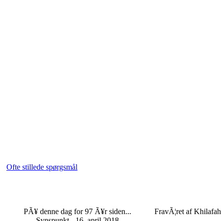
Ofte stillede spørgsmål
PÃ¥ denne dag for 97 Ã¥r siden...
FravÃ¦ret af Khilafah
Synspunkt - 16. april 2018