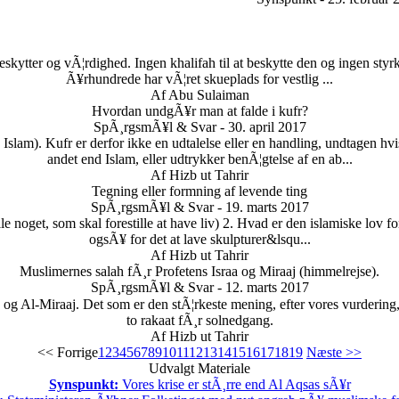
kytter og vÃ¦rdighed. Ingen khalifah til at beskytte den og ingen styrke
Ã¥rhundrede har vÃ¦ret skueplads for vestlig ...
Af Abu Sulaiman
Hvordan undgÃ¥r man at falde i kufr?
SpÃ¸rgsmÃ¥l & Svar - 30. april 2017
Islam). Kufr er derfor ikke en udtalelse eller en handling, undtagen hvis
andet end Islam, eller udtrykker benÃ¦gtelse af en ab...
Af Hizb ut Tahrir
Tegning eller formning af levende ting
SpÃ¸rgsmÃ¥l & Svar - 19. marts 2017
le noget, som skal forestille at have liv) 2. Hvad er den islamiske lov 
ogsÃ¥ for det at lave skulpturer&lsqu...
Af Hizb ut Tahrir
Muslimernes salah fÃ¸r Profetens Israa og Miraaj (himmelrejse).
SpÃ¸rgsmÃ¥l & Svar - 12. marts 2017
 og Al-Miraaj. Det som er den stÃ¦rkeste mening, efter vores vurdering
to rakaat fÃ¸r solnedgang.
Af Hizb ut Tahrir
<< Forrige
1
2
3
4
5
6
7
8
9
10
11
12
13
14
15
16
17
18
19
Næste >>
Udvalgt Materiale
Synspunkt:
Vores krise er stÃ¸rre end Al Aqsas sÃ¥r