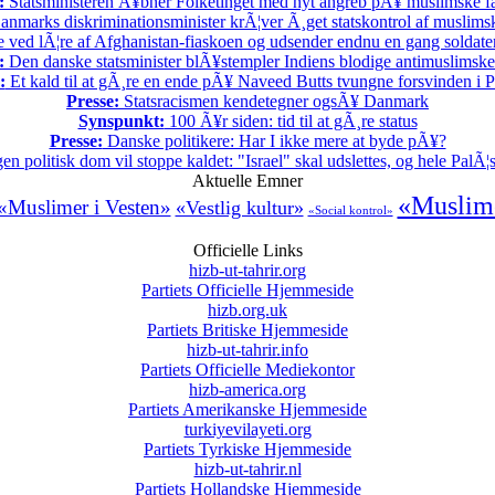
:
Statsministeren Ã¥bner Folketinget med nyt angreb pÃ¥ muslimske fa
nmarks diskriminationsminister krÃ¦ver Ã¸get statskontrol af muslimsk
 ved lÃ¦re af Afghanistan-fiaskoen og udsender endnu en gang soldater t
:
Den danske statsminister blÃ¥stempler Indiens blodige antimuslimske 
:
Et kald til at gÃ¸re en ende pÃ¥ Naveed Butts tvungne forsvinden i P
Presse:
Statsracismen kendetegner ogsÃ¥ Danmark
Synspunkt:
100 Ã¥r siden: tid til at gÃ¸re status
Presse:
Danske politikere: Har I ikke mere at byde pÃ¥?
en politisk dom vil stoppe kaldet: "Israel" skal udslettes, og hele PalÃ¦s
Aktuelle Emner
«Muslim
«Muslimer i Vesten»
«Vestlig kultur»
«Social kontrol»
Officielle Links
hizb-ut-tahrir.org
Partiets Officielle Hjemmeside
hizb.org.uk
Partiets Britiske Hjemmeside
hizb-ut-tahrir.info
Partiets Officielle Mediekontor
hizb-america.org
Partiets Amerikanske Hjemmeside
turkiyevilayeti.org
Partiets Tyrkiske Hjemmeside
hizb-ut-tahrir.nl
Partiets Hollandske Hjemmeside