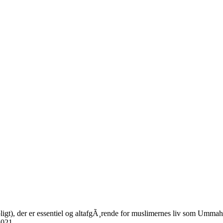
pligt), der er essentiel og altafgÃ¸rende for muslimernes liv som Ummah
2021