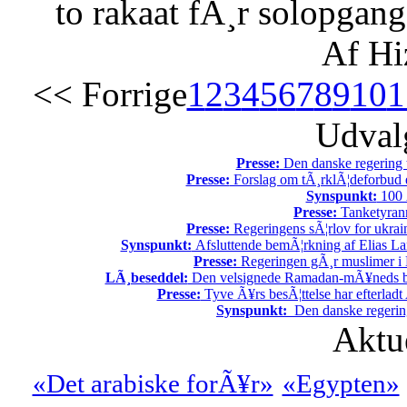
to rakaat fÃ¸r solopgang
Af Hi
<< Forrige
1
2
3
4
5
6
7
8
9
10
1
Udvalg
Presse:
Den danske regering tv
Presse:
Forslag om tÃ¸rklÃ¦deforbud e
Synspunkt:
100 Ã
Presse:
Tanketyrann
Presse:
Regeringens sÃ¦rlov for ukrain
Synspunkt:
Afsluttende bemÃ¦rkning af Elias La
Presse:
Regeringen gÃ¸r muslimer i 
LÃ¸beseddel:
Den velsignede Ramadan-mÃ¥neds beg
Presse:
Tyve Ã¥rs besÃ¦ttelse har efterladt 
Synspunkt:
Den danske regering 
Aktu
«Det arabiske forÃ¥r»
«Egypten»