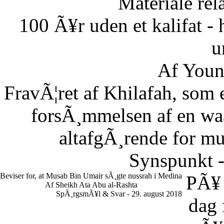
Materiale rela
100 Ã¥r uden et kalifat - 
u
Af Youn
FravÃ¦ret af Khilafah, som e
forsÃ¸mmelsen af en waaj
altafgÃ¸rende for m
Synspunkt -
Beviser for, at Musab Bin Umair sÃ¸gte nussrah i Medina
PÃ¥
Af Sheikh Ata Abu al-Rashta
SpÃ¸rgsmÃ¥l & Svar - 29. august 2018
dag 