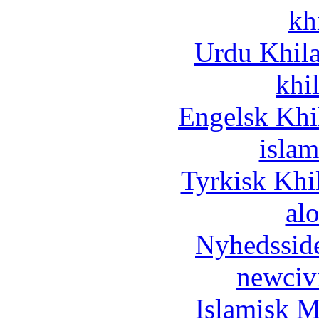
kh
Urdu Khil
khi
Engelsk Khi
islam
Tyrkisk Khi
al
Nyhedssid
newciv
Islamisk M