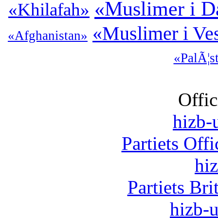
«Muslimer i 
«Khilafah»
«Muslimer i Ve
«Afghanistan»
«PalÃ¦s
Offic
hizb-u
Partiets Off
hi
Partiets Br
hizb-u