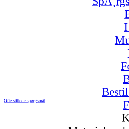
SpÃ¸rg
H
Mu
F
B
Bestil
Ofte stillede spørgsmål
F
K