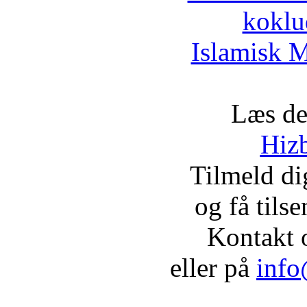
koklu
Islamisk M
Læs de
Hizb
Tilmeld d
og få tils
Kontakt 
eller på
info