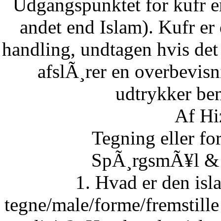
Udgangspunktet for kufr er
andet end Islam). Kufr er 
handling, undtagen hvis det 
afslÃ¸rer en overbevisn
udtrykker ben
Af Hi
Tegning eller fo
SpÃ¸rgsmÃ¥l & S
1. Hvad er den isla
tegne/male/forme/fremstille 