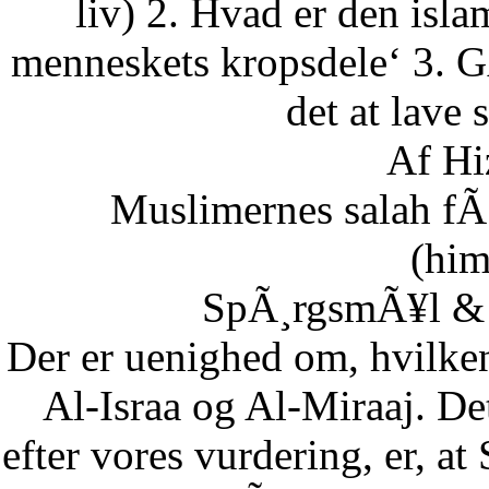
liv) 2. Hvad er den isla
menneskets kropsdele‘ 3. G
det at lave 
Af Hi
Muslimernes salah fÃ¸
(him
SpÃ¸rgsmÃ¥l & S
Der er uenighed om, hvilke
Al-Israa og Al-Miraaj. De
efter vores vurdering, er, a