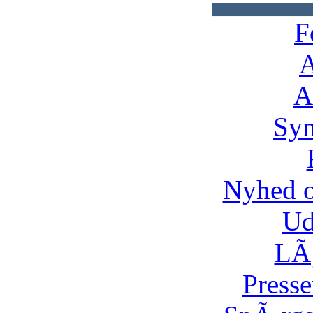
F
A
A
Syn
Nyhed 
Ud
LÃ¸
Presse