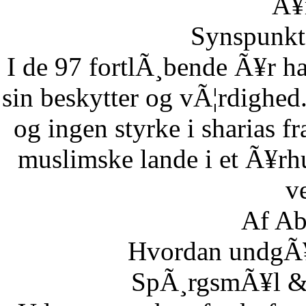
Ã¥r
Synspunkt 
I de 97 fortlÃ¸bende Ã¥r ha
sin beskytter og vÃ¦rdighed.
og ingen styrke i sharias fr
muslimske lande i et Ã¥rh
ve
Af Ab
Hvordan undgÃ¥r
SpÃ¸rgsmÃ¥l & S