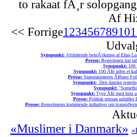
to rakaat fÃ¸r solopgang
Af Hi
<< Forrige
1
2
3
4
5
6
7
8
9
10
1
Udvalg
Synspunkt:
Afsluttende bemÃ¦rkning af Elias La
Presse:
Regeringen har tab
Synspunkt:
100 Ã
Synspunkt:
100 Ã¥r uden et kali
Presse:
Statsministeren Ã¥bner Fol
Synspunkt:
Den danske regering 
Synspunkt:
"Somethin
Synspunkt:
Tyve Ã¥r med hetz af
Presse:
Politisk retssag udstiller
Presse:
Regeringens kommende initiativer om tvangsfjerne
Aktu
«Muslimer i Danmark»
«