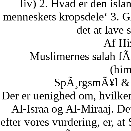
liv) 2. Hvad er den isla
menneskets kropsdele‘ 3. G
det at lave 
Af Hi
Muslimernes salah fÃ¸
(him
SpÃ¸rgsmÃ¥l & S
Der er uenighed om, hvilke
Al-Israa og Al-Miraaj. De
efter vores vurdering, er, a