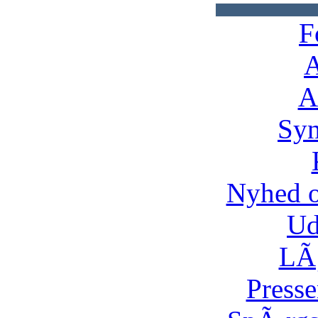
F
A
A
Syn
Nyhed 
Ud
LÃ¸
Presse