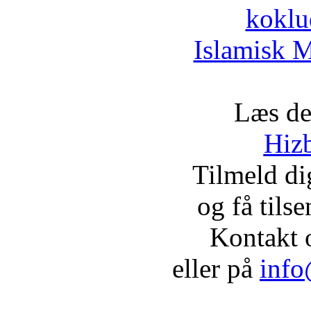
koklu
Islamisk M
Læs de
Hizb
Tilmeld d
og få tils
Kontakt 
eller på
info