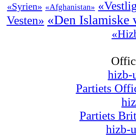
«Vestli
«Syrien»
«Afghanistan»
«Den Islamiske 
Vesten»
«Hizb
Offic
hizb-u
Partiets Off
hi
Partiets Br
hizb-u