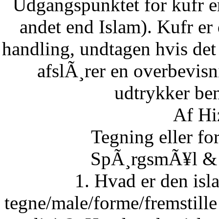
Udgangspunktet for kufr er
andet end Islam). Kufr er 
handling, undtagen hvis det 
afslÃ¸rer en overbevisn
udtrykker ben
Af Hi
Tegning eller fo
SpÃ¸rgsmÃ¥l & S
1. Hvad er den isla
tegne/male/forme/fremstille 