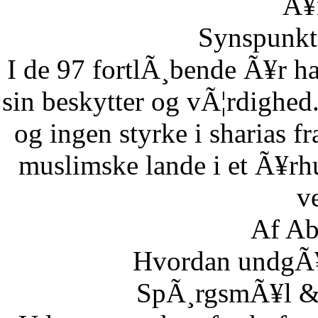
Ã¥r
Synspunkt 
I de 97 fortlÃ¸bende Ã¥r ha
sin beskytter og vÃ¦rdighed.
og ingen styrke i sharias fr
muslimske lande i et Ã¥rh
ve
Af Ab
Hvordan undgÃ¥r
SpÃ¸rgsmÃ¥l & S