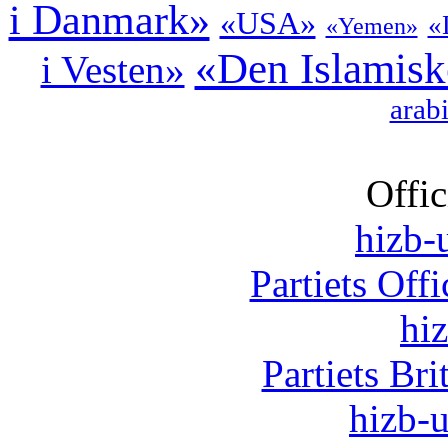
i Danmark»
«USA»
«
«Yemen»
«Den Islamisk
i Vesten»
arab
Offic
hizb-u
Partiets Off
hi
Partiets Br
hizb-u