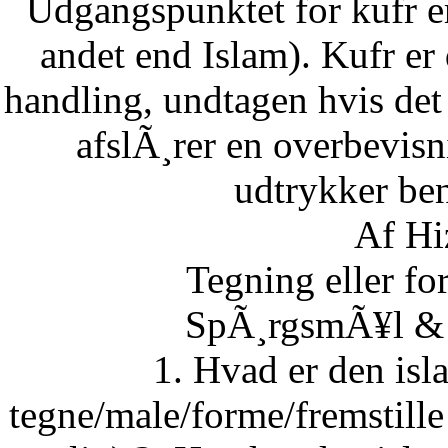
Udgangspunktet for kufr er
andet end Islam). Kufr er 
handling, undtagen hvis det 
afslÃ¸rer en overbevisn
udtrykker ben
Af Hi
Tegning eller fo
SpÃ¸rgsmÃ¥l & S
1. Hvad er den isla
tegne/male/forme/fremstille 