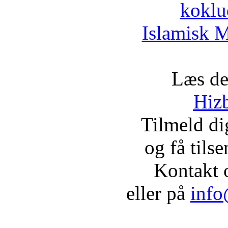
koklu
Islamisk M
Læs de
Hizb
Tilmeld d
og få tils
Kontakt 
eller på
info