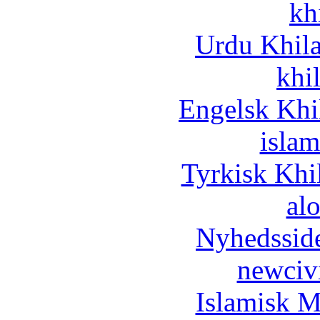
kh
Urdu Khil
khi
Engelsk Khi
islam
Tyrkisk Khi
al
Nyhedssid
newciv
Islamisk M