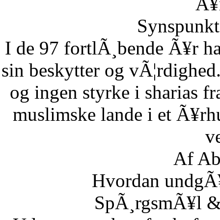
Ã¥r
Synspunkt 
I de 97 fortlÃ¸bende Ã¥r ha
sin beskytter og vÃ¦rdighed.
og ingen styrke i sharias fr
muslimske lande i et Ã¥rh
ve
Af Ab
Hvordan undgÃ¥r
SpÃ¸rgsmÃ¥l & S