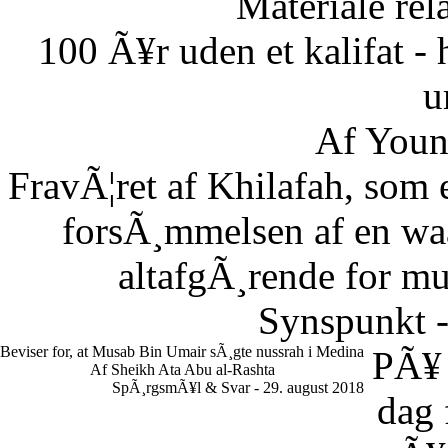
Materiale rela
100 Ã¥r uden et kalifat - 
u
Af Youn
FravÃ¦ret af Khilafah, som e
forsÃ¸mmelsen af en waaj
altafgÃ¸rende for m
Synspunkt -
Beviser for, at Musab Bin Umair sÃ¸gte nussrah i Medina
PÃ¥
Af Sheikh Ata Abu al-Rashta
SpÃ¸rgsmÃ¥l & Svar - 29. august 2018
dag 