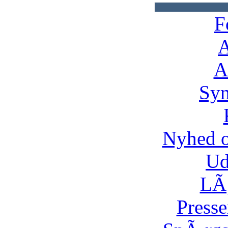
F
A
A
Syn
Nyhed 
Ud
LÃ¸
Presse