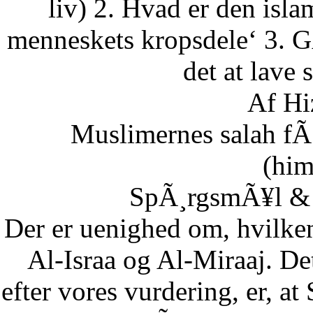
liv) 2. Hvad er den isla
menneskets kropsdele‘ 3. G
det at lave 
Af Hi
Muslimernes salah fÃ¸
(him
SpÃ¸rgsmÃ¥l & S
Der er uenighed om, hvilke
Al-Israa og Al-Miraaj. De
efter vores vurdering, er, a