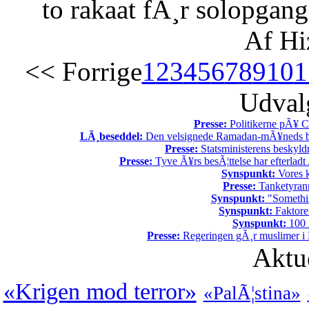
to rakaat fÃ¸r solopgang
Af Hi
<< Forrige
1
2
3
4
5
6
7
8
9
10
1
Udvalg
Presse:
Politikerne pÃ¥ Ch
LÃ¸beseddel:
Den velsignede Ramadan-mÃ¥neds beg
Presse:
Statsministerens beskyld
Presse:
Tyve Ã¥rs besÃ¦ttelse har efterladt 
Synspunkt:
Vores k
Presse:
Tanketyrann
Synspunkt:
"Somethin
Synspunkt:
Faktore
Synspunkt:
100 Ã
Presse:
Regeringen gÃ¸r muslimer i 
Aktu
«Krigen mod terror»
«PalÃ¦stina»