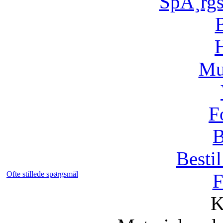
SpÃ¸rg
H
Mu
F
B
Bestil
Ofte stillede spørgsmål
F
K