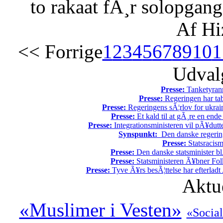
to rakaat fÃ¸r solopgang
Af Hi
<< Forrige
1
2
3
4
5
6
7
8
9
10
1
Udvalg
Presse:
Tanketyrann
Presse:
Regeringen har tab
Presse:
Regeringens sÃ¦rlov for ukrain
Presse:
Et kald til at gÃ¸re en end
Presse:
Integrationsministeren vil pÃ¥dutt
Synspunkt:
Den danske regering 
Presse:
Statsracis
Presse:
Den danske statsminister bl
Presse:
Statsministeren Ã¥bner Fol
Presse:
Tyve Ã¥rs besÃ¦ttelse har efterladt 
Aktu
«Muslimer i Vesten»
«Social