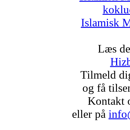
koklu
Islamisk M
Læs de
Hizb
Tilmeld d
og få tils
Kontakt 
eller på
info