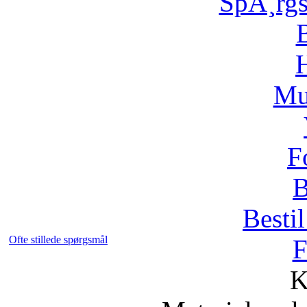
SpÃ¸rg
H
Mu
F
B
Bestil
Ofte stillede spørgsmål
F
K