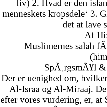
liv) 2. Hvad er den isla
menneskets kropsdele‘ 3. G
det at lave 
Af Hi
Muslimernes salah fÃ¸
(him
SpÃ¸rgsmÃ¥l & S
Der er uenighed om, hvilke
Al-Israa og Al-Miraaj. De
efter vores vurdering, er, a