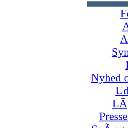
F
A
A
Syn
Nyhed 
Ud
LÃ¸
Presse