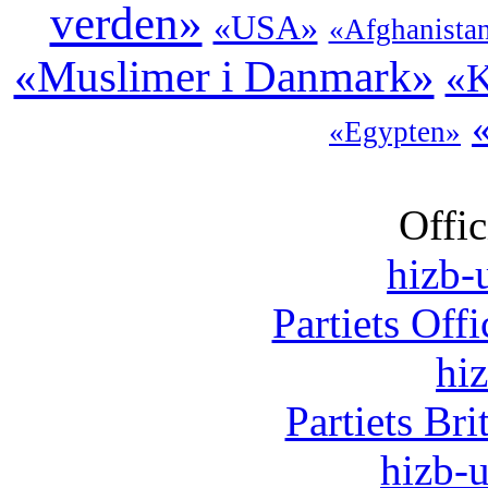
verden»
«USA»
«Afghanista
«Muslimer i Danmark»
«K
«Egypten»
Offic
hizb-u
Partiets Off
hi
Partiets Br
hizb-u