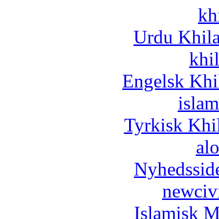
kh
Urdu Khil
khi
Engelsk Khi
islam
Tyrkisk Khi
al
Nyhedssid
newciv
Islamisk M