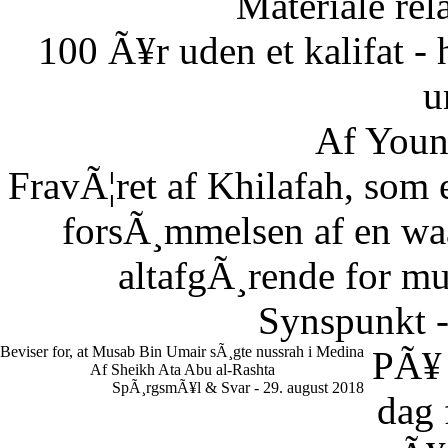
Materiale rela
100 Ã¥r uden et kalifat - 
u
Af Youn
FravÃ¦ret af Khilafah, som e
forsÃ¸mmelsen af en waaj
altafgÃ¸rende for m
Synspunkt -
Beviser for, at Musab Bin Umair sÃ¸gte nussrah i Medina
PÃ¥
Af Sheikh Ata Abu al-Rashta
SpÃ¸rgsmÃ¥l & Svar - 29. august 2018
dag 