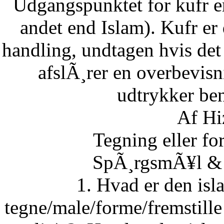
Udgangspunktet for kufr er
andet end Islam). Kufr er 
handling, undtagen hvis det 
afslÃ¸rer en overbevisn
udtrykker ben
Af Hi
Tegning eller fo
SpÃ¸rgsmÃ¥l & S
1. Hvad er den isla
tegne/male/forme/fremstille 