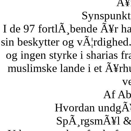
Ã¥r
Synspunkt 
I de 97 fortlÃ¸bende Ã¥r ha
sin beskytter og vÃ¦rdighed.
og ingen styrke i sharias fr
muslimske lande i et Ã¥rh
ve
Af Ab
Hvordan undgÃ¥r
SpÃ¸rgsmÃ¥l & S