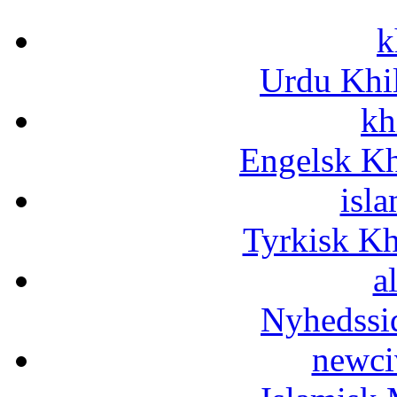
k
Urdu Khi
kh
Engelsk Kh
isla
Tyrkisk K
a
Nyhedssi
newci