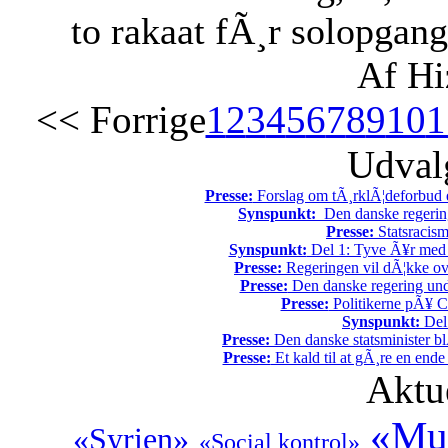
to rakaat fÃ¸r solopgang
Af Hi
<< Forrige
1
2
3
4
5
6
7
8
9
10
1
Udvalg
Presse:
Forslag om tÃ¸rklÃ¦deforbud e
Synspunkt:
Den danske regering 
Presse:
Statsracis
Synspunkt:
Del 1: Tyve Ã¥r med 
Presse:
Regeringen vil dÃ¦kke ov
Presse:
Den danske regering unde
Presse:
Politikerne pÃ¥ Ch
Synspunkt:
Del 
Presse:
Den danske statsminister bl
Presse:
Et kald til at gÃ¸re en end
Aktu
«Mus
«Syrien»
«Social kontrol»