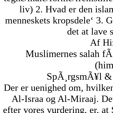
liv) 2. Hvad er den isla
menneskets kropsdele‘ 3. G
det at lave 
Af Hi
Muslimernes salah fÃ¸
(him
SpÃ¸rgsmÃ¥l & S
Der er uenighed om, hvilke
Al-Israa og Al-Miraaj. De
efter vores vurdering, er, a