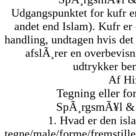
Udgangspunktet for kufr er
andet end Islam). Kufr er 
handling, undtagen hvis det 
afslÃ¸rer en overbevisn
udtrykker ben
Af Hi
Tegning eller fo
SpÃ¸rgsmÃ¥l & S
1. Hvad er den isla
tegne/male/forme/fremstille 