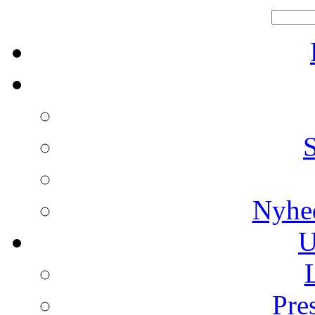
Nyhe
U
Pre