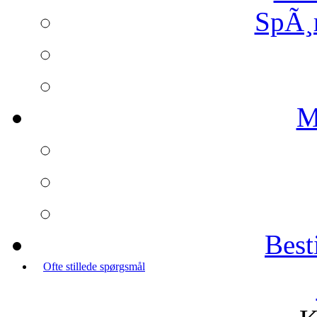
SpÃ¸
M
Best
Ofte stillede spørgsmål