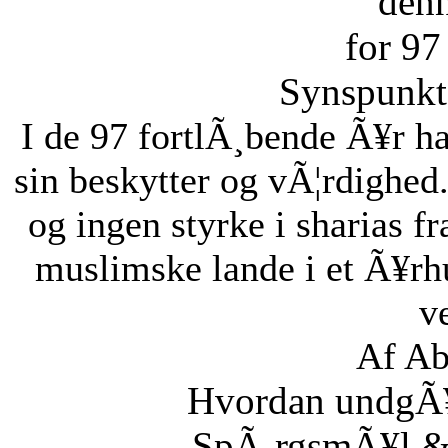
den
for 97
Synspunkt 
I de 97 fortlÃ¸bende Ã¥r ha
sin beskytter og vÃ¦rdighed.
og ingen styrke i sharias fr
muslimske lande i et Ã¥rh
ve
Af Ab
Hvordan undgÃ¥r
SpÃ¸rgsmÃ¥l & S