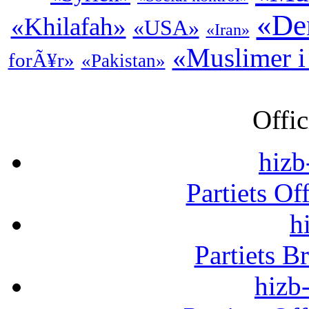
«De
«Khilafah»
«USA»
«Iran»
«Muslimer i
forÃ¥r»
«Pakistan»
Offic
hizb
Partiets Of
h
Partiets B
hizb-