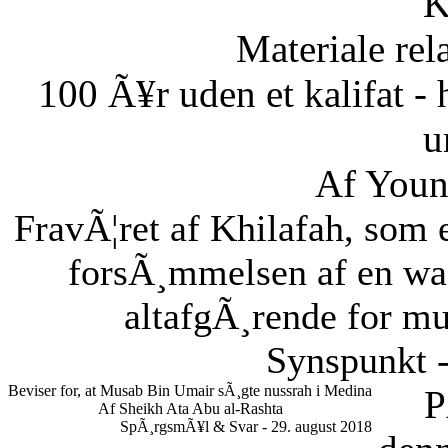
K
Materiale rela
100 Ã¥r uden et kalifat - 
u
Af Youn
FravÃ¦ret af Khilafah, som e
forsÃ¸mmelsen af en waaj
altafgÃ¸rende for m
Synspunkt -
Beviser for, at Musab Bin Umair sÃ¸gte nussrah i Medina
P
Af Sheikh Ata Abu al-Rashta
SpÃ¸rgsmÃ¥l & Svar - 29. august 2018