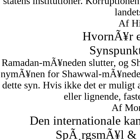
statens institutioner. Korruptionen 
lande
Af Hi
HvornÃ¥r er
Synspunkt
Ramadan-mÃ¥neden slutter, og S
nymÃ¥nen for Shawwal-mÃ¥neden i
dette syn. Hvis ikke det er muligt
eller lignende, fas
Af Mon
Den internationale ka
SpÃ¸rgsmÃ¥l & S