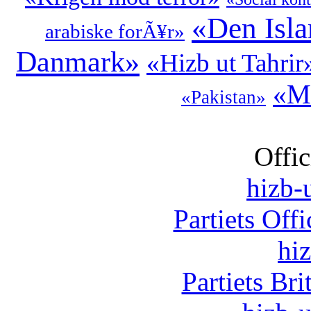
«Den Isl
arabiske forÃ¥r»
Danmark»
«Hizb ut Tahrir
«Mu
«Pakistan»
Offic
hizb-u
Partiets Off
hi
Partiets Br