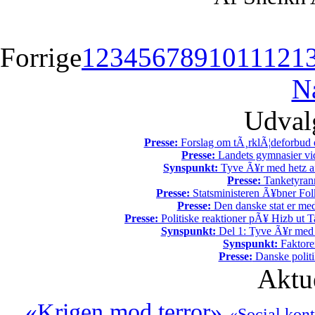
Forrige
1
2
3
4
5
6
7
8
9
10
11
12
1
N
Udvalg
Presse:
Forslag om tÃ¸rklÃ¦deforbud e
Presse:
Landets gymnasier vide
Synspunkt:
Tyve Ã¥r med hetz af
Presse:
Tanketyrann
Presse:
Statsministeren Ã¥bner Fol
Presse:
Den danske stat er med
Presse:
Politiske reaktioner pÃ¥ Hizb ut Ta
Synspunkt:
Del 1: Tyve Ã¥r med 
Synspunkt:
Faktore
Presse:
Danske politi
Aktu
«Krigen mod terror»
«Social kont