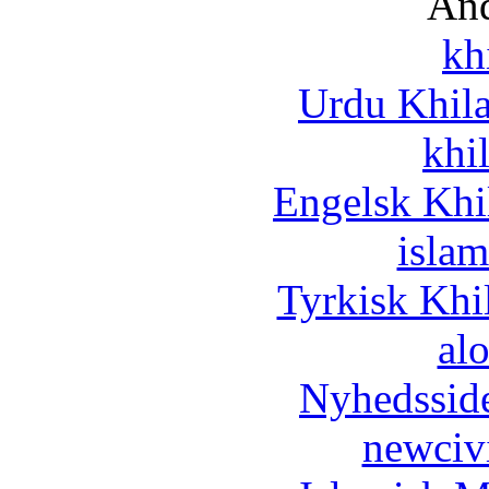
And
kh
Urdu Khil
khi
Engelsk Khi
islam
Tyrkisk Khi
al
Nyhedssid
newciv