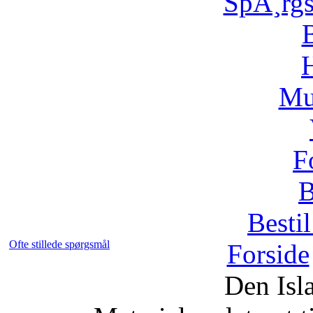
SpÃ¸rg
H
Mu
F
B
Bestil
Ofte stillede spørgsmål
Forside
Den Isl