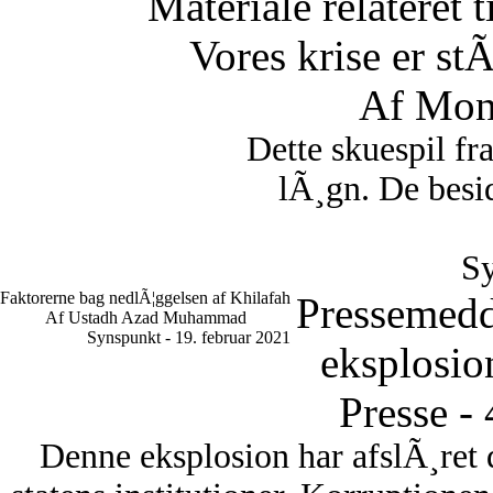
Materiale relateret 
Vores krise er st
Af Mon
Dette skuespil fr
lÃ¸gn. De besid
Sy
Faktorerne bag nedlÃ¦ggelsen af Khilafah
Pressemedd
Af Ustadh Azad Muhammad
Synspunkt - 19. februar 2021
eksplosio
Presse -
Denne eksplosion har afslÃ¸ret