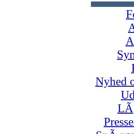
F
A
A
Syn
Nyhed 
Ud
LÃ¸
Presse