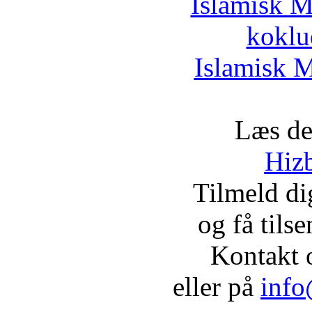
Islamisk M
koklu
Islamisk M
Læs de
Hizb
Tilmeld d
og få tils
Kontakt 
eller på
info