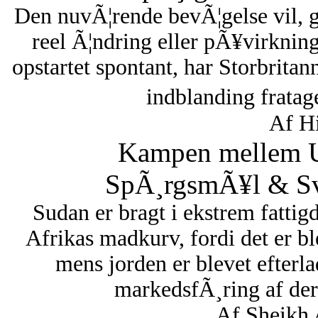
Den nuvÃ¦rende bevÃ¦gelse vil, 
reel Ã¦ndring eller pÃ¥virknin
opstartet spontant, har Storbritan
indblanding fratag
Af Hi
Kampen mellem U
SpÃ¸rgsmÃ¥l & Sva
Sudan er bragt i ekstrem fattigd
Afrikas madkurv, fordi det er bl
mens jorden er blevet efterl
markedsfÃ¸ring af dere
Af Sheikh 