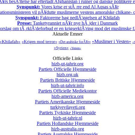
rs besÃ¦ttelse har efterladt Afghanistan i ruiner og danske politikere 
Synspunkt:
Vores krise er stÃ¸rre end Al Aqsas sÃ¥r
ationsministeren vil pÃ¥dutte muslimerne vestens amoralske chikane- o
Synspunkt:
Faktorerne bag nedlÃ¦ggelsen af Khilafah
Presse:
Tanketyranniet nÃ¥r nye hÃ¸jder i Danmark
rslag om tÃ¸rklÃ¦deforbud er en krigserklÃ¦ring mod det muslimske f
Aktuelle Emner
«Muslimer i Vesten»
«Khilafah»
«Krigen mod terror»
«Det arabiske forÃ¥r»
«S
«Syrien»
«Yemen»
Officielle Links
hizb-ut-tahrir.org
Partiets Officielle Hjemmeside
hizb.org.uk
Partiets Britiske Hjemmeside
hizb-ut-tahrir.info
Partiets Officielle Mediekontor
hizb-america.org
Partiets Amerikanske Hjemmeside
turkiyevilayeti.org
Partiets Tyrkiske Hjemmeside
hizb-ut-tahrir.nl
Partiets Hollandske Hjemmeside
hizb-australia.org
Partiets Australske Hjemmeside