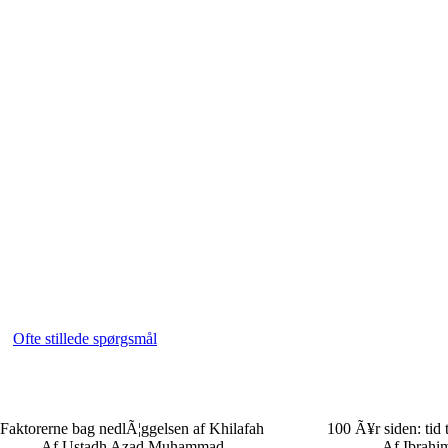
Ofte stillede spørgsmål
Faktorerne bag nedlÃ¦ggelsen af Khilafah
100 Ã¥r siden: tid t
Af Ustadh Azad Muhammad
Af Ibrahi