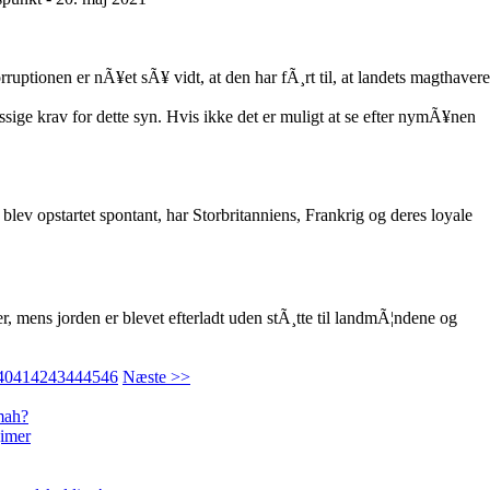
ruptionen er nÃ¥et sÃ¥ vidt, at den har fÃ¸rt til, at landets magthavere
 krav for dette syn. Hvis ikke det er muligt at se efter nymÃ¥nen
ev opstartet spontant, har Storbritanniens, Frankrig og deres loyale
ter, mens jorden er blevet efterladt uden stÃ¸tte til landmÃ¦ndene og
40
41
42
43
44
45
46
Næste >>
mmah?
gimer