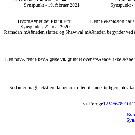
Synspunkt - 19. februar 2021
Synspunkt - 
HvornÃ¥r er det Eid ul-Fitr?
Denne eksplosion har af
Synspunkt - 22. maj 2020
Ramadan-mÃ¥neden slutter, og Shawwal-mÃ¥neden begynder ved synet
Den nuvÃ¦rende bevÃ¦gelse vil, grundet ovenstÃ¥ende, ikke skabe nog
Sudan er bragt i ekstrem fattigdom, efter at landet tidligere blev k
<< Forrige
1
2
3
4
5
6
7
8
9
10
11
Syn
Syn