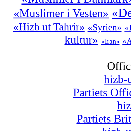
«De
«Muslimer i Vesten»
«Hizb ut Tahrir»
«Syrien»
«
kultur»
«A
«Iran»
Offic
hizb-u
Partiets Off
hi
Partiets Br