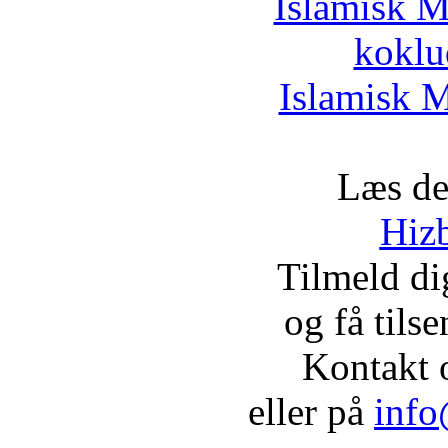
Islamisk M
koklu
Islamisk M
Læs de
Hizb
Tilmeld d
og få tils
Kontakt 
eller på
info