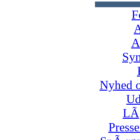
F
A
A
Syn
Nyhed 
Ud
LÃ¸
Presse