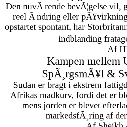
Den nuvÃ¦rende bevÃ¦gelse vil, 
reel Ã¦ndring eller pÃ¥virknin
opstartet spontant, har Storbritan
indblanding fratag
Af Hi
Kampen mellem U
SpÃ¸rgsmÃ¥l & Sva
Sudan er bragt i ekstrem fattigd
Afrikas madkurv, fordi det er bl
mens jorden er blevet efterl
markedsfÃ¸ring af dere
Af Sheikh 