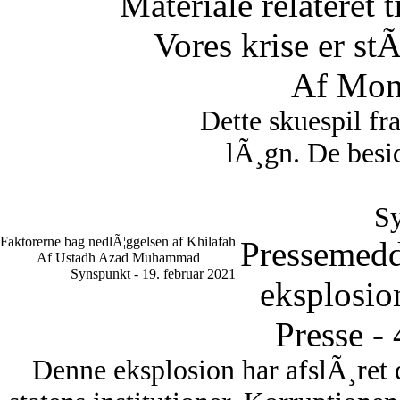
Materiale relateret 
Vores krise er st
Af Mon
Dette skuespil fr
lÃ¸gn. De besid
Sy
Faktorerne bag nedlÃ¦ggelsen af Khilafah
Pressemedd
Af Ustadh Azad Muhammad
Synspunkt - 19. februar 2021
eksplosio
Presse -
Denne eksplosion har afslÃ¸ret