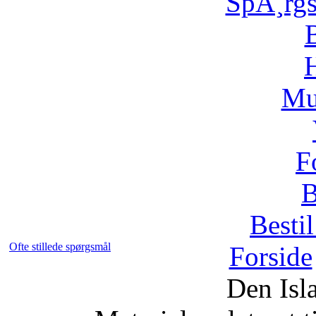
SpÃ¸rg
H
Mu
F
B
Bestil
Ofte stillede spørgsmål
Forside
Den Isl