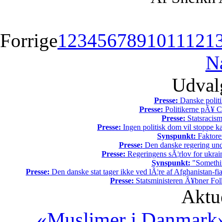
Forrige
1
2
3
4
5
6
7
8
9
10
11
12
1
N
Udvalg
Presse:
Danske politi
Presse:
Politikerne pÃ¥ Ch
Presse:
Statsracis
Presse:
Ingen politisk dom vil stoppe kal
Synspunkt:
Faktore
Presse:
Den danske regering unde
Presse:
Regeringens sÃ¦rlov for ukrain
Synspunkt:
"Somethin
Presse:
Den danske stat tager ikke ved lÃ¦re af Afghanistan-fia
Presse:
Statsministeren Ã¥bner Fol
Aktu
«Muslimer i Danmark