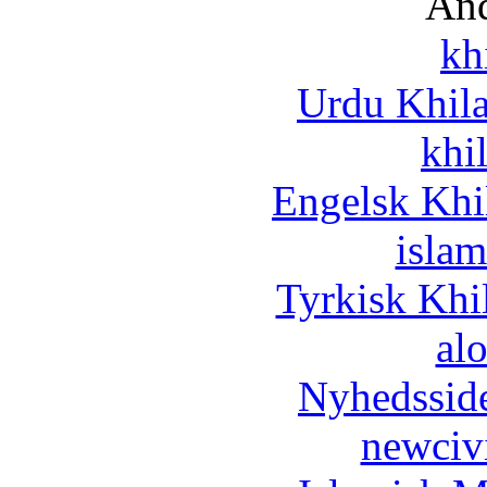
And
kh
Urdu Khil
khi
Engelsk Khi
islam
Tyrkisk Khi
al
Nyhedssid
newciv