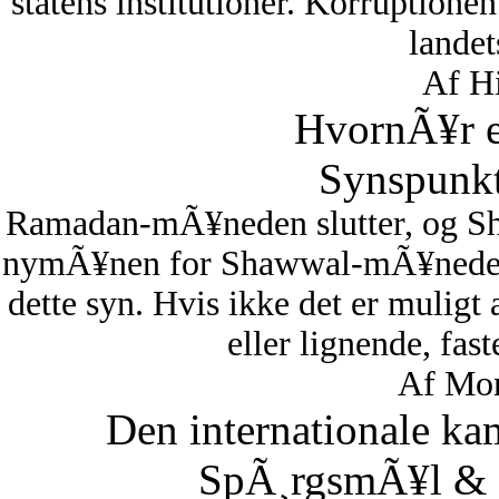
statens institutioner. Korruptionen 
lande
Af Hi
HvornÃ¥r er
Synspunkt
Ramadan-mÃ¥neden slutter, og S
nymÃ¥nen for Shawwal-mÃ¥neden i
dette syn. Hvis ikke det er muligt
eller lignende, fas
Af Mon
Den internationale ka
SpÃ¸rgsmÃ¥l & S