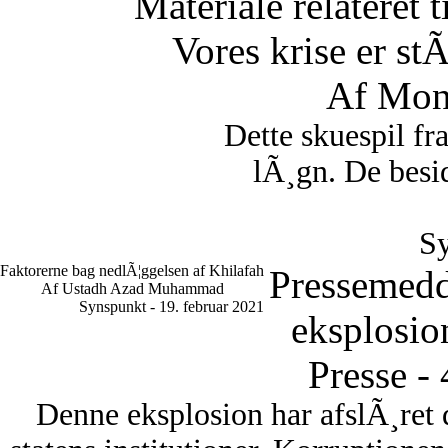
Materiale relateret 
Vores krise er st
Af Mon
Dette skuespil fr
lÃ¸gn. De besid
Sy
Faktorerne bag nedlÃ¦ggelsen af Khilafah
Pressemedd
Af Ustadh Azad Muhammad
Synspunkt - 19. februar 2021
eksplosio
Presse -
Denne eksplosion har afslÃ¸ret