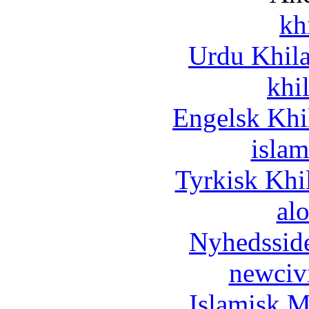
kh
Urdu Khil
khi
Engelsk Khi
islam
Tyrkisk Khi
al
Nyhedssid
newciv
Islamisk M