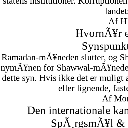
statens institutioner. Korruptionen 
lande
Af Hi
HvornÃ¥r er
Synspunkt
Ramadan-mÃ¥neden slutter, og S
nymÃ¥nen for Shawwal-mÃ¥neden i
dette syn. Hvis ikke det er muligt
eller lignende, fas
Af Mon
Den internationale ka
SpÃ¸rgsmÃ¥l & S