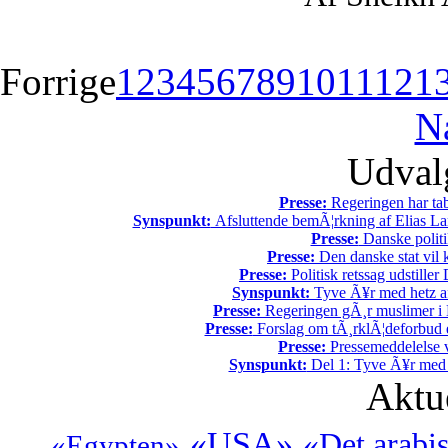
Forrige
1
2
3
4
5
6
7
8
9
10
11
12
1
N
Udvalg
Presse:
Regeringen har tab
Synspunkt:
Afsluttende bemÃ¦rkning af Elias La
Presse:
Danske politi
Presse:
Den danske stat vil kr
Presse:
Politisk retssag udstiller
Synspunkt:
Tyve Ã¥r med hetz af
Presse:
Regeringen gÃ¸r muslimer i 
Presse:
Forslag om tÃ¸rklÃ¦deforbud e
Presse:
Pressemeddelelse v
Synspunkt:
Del 1: Tyve Ã¥r med 
Aktu
«USA»
«Det arabi
«Egypten»