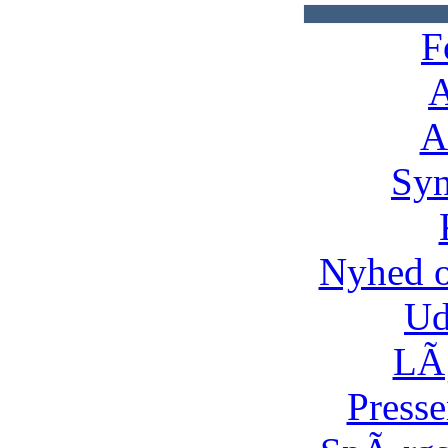
F
A
A
Syn
Nyhed 
Ud
LÃ¸
Presse