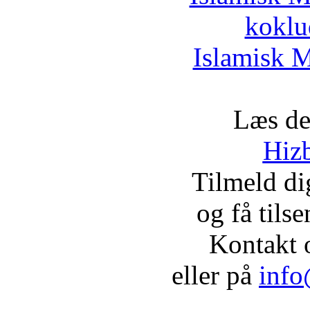
koklu
Islamisk M
Læs de
Hizb
Tilmeld d
og få tils
Kontakt 
eller på
info