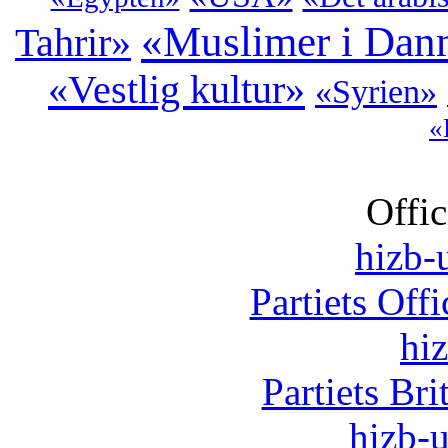
«Muslimer i Dan
Tahrir»
«Vestlig kultur»
«Syrien»
«
Offic
hizb-u
Partiets Off
hi
Partiets Br
hizb-u