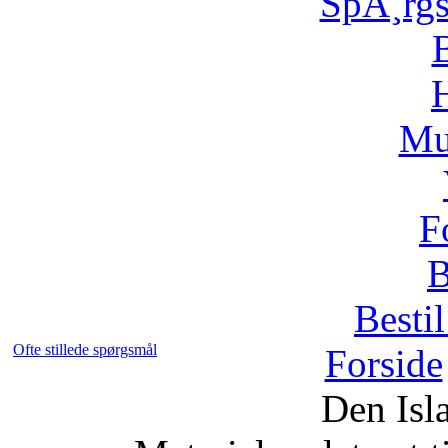
SpÃ¸rg
H
Mu
F
B
Bestil
Ofte stillede spørgsmål
Forside
Den Isl