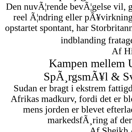
Den nuvÃ¦rende bevÃ¦gelse vil, 
reel Ã¦ndring eller pÃ¥virknin
opstartet spontant, har Storbritan
indblanding fratag
Af Hi
Kampen mellem U
SpÃ¸rgsmÃ¥l & Sva
Sudan er bragt i ekstrem fattigd
Afrikas madkurv, fordi det er bl
mens jorden er blevet efterl
markedsfÃ¸ring af dere
Af Sheikh 