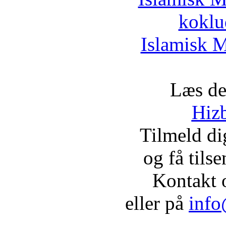
koklu
Islamisk M
Læs de
Hizb
Tilmeld d
og få tils
Kontakt 
eller på
info