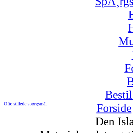
SpÃ¸rg
H
Mu
F
B
Bestil
Ofte stillede spørgsmål
Forside
Den Isl