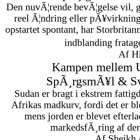
Den nuvÃ¦rende bevÃ¦gelse vil, 
reel Ã¦ndring eller pÃ¥virknin
opstartet spontant, har Storbritan
indblanding fratag
Af Hi
Kampen mellem U
SpÃ¸rgsmÃ¥l & Sva
Sudan er bragt i ekstrem fattigd
Afrikas madkurv, fordi det er bl
mens jorden er blevet efterl
markedsfÃ¸ring af dere
Af Sheikh 