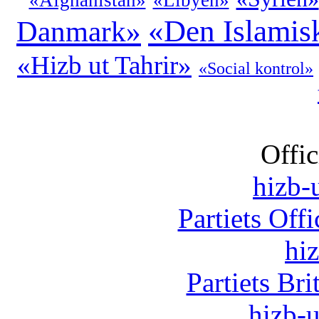
«Afghanistan»
«Libyen»
«Den Islamis
Danmark»
«Hizb ut Tahrir»
«Social kontrol»
Offic
hizb-u
Partiets Off
hi
Partiets Br
hizb-u