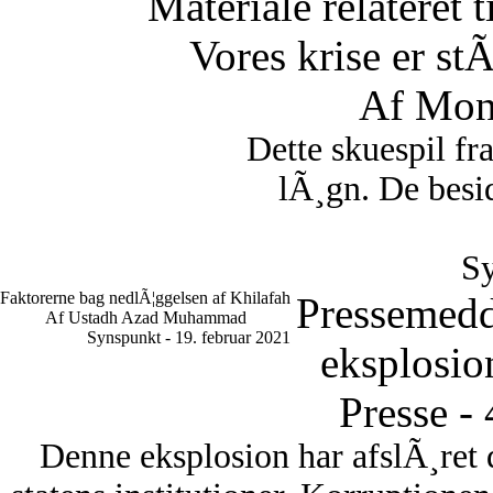
Materiale relateret 
Vores krise er st
Af Mon
Dette skuespil fr
lÃ¸gn. De besid
Sy
Faktorerne bag nedlÃ¦ggelsen af Khilafah
Pressemedd
Af Ustadh Azad Muhammad
Synspunkt - 19. februar 2021
eksplosio
Presse -
Denne eksplosion har afslÃ¸ret