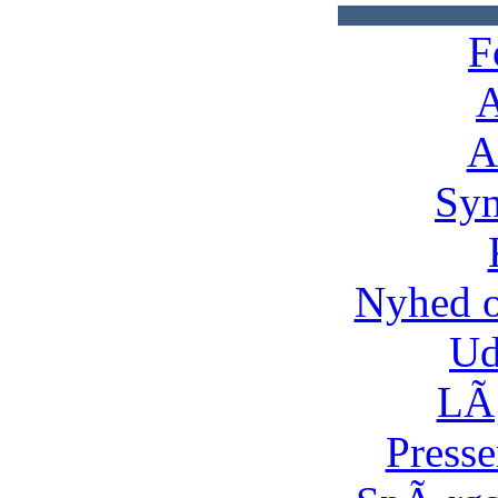
F
A
A
Syn
Nyhed 
Ud
LÃ¸
Presse