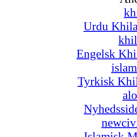
kh
Urdu Khil
khi
Engelsk Khi
islam
Tyrkisk Khi
al
Nyhedssid
newciv
Islamisk M