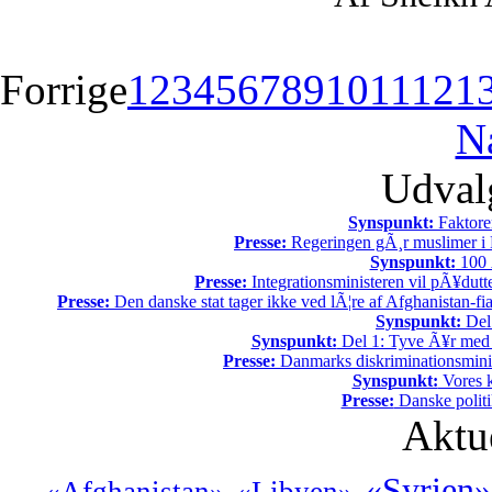
Forrige
1
2
3
4
5
6
7
8
9
10
11
12
1
N
Udvalg
Synspunkt:
Faktore
Presse:
Regeringen gÃ¸r muslimer i 
Synspunkt:
100 Ã
Presse:
Integrationsministeren vil pÃ¥dutt
Presse:
Den danske stat tager ikke ved lÃ¦re af Afghanistan-fia
Synspunkt:
Del 
Synspunkt:
Del 1: Tyve Ã¥r med 
Presse:
Danmarks diskriminationsminist
Synspunkt:
Vores k
Presse:
Danske politi
Aktu
«Syrien»