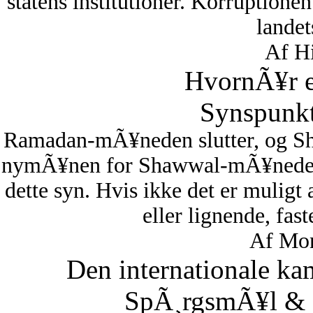
statens institutioner. Korruptionen 
lande
Af Hi
HvornÃ¥r er
Synspunkt
Ramadan-mÃ¥neden slutter, og S
nymÃ¥nen for Shawwal-mÃ¥neden i
dette syn. Hvis ikke det er muligt
eller lignende, fas
Af Mon
Den internationale ka
SpÃ¸rgsmÃ¥l & S