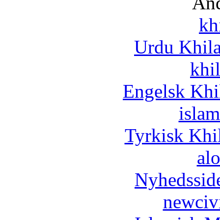
And
kh
Urdu Khil
khi
Engelsk Khi
islam
Tyrkisk Khi
al
Nyhedssid
newciv