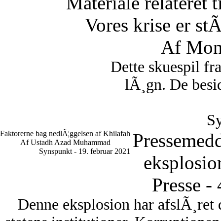
Materiale relateret 
Vores krise er st
Af Mon
Dette skuespil fr
lÃ¸gn. De besid
Sy
Faktorerne bag nedlÃ¦ggelsen af Khilafah
Pressemedd
Af Ustadh Azad Muhammad
Synspunkt - 19. februar 2021
eksplosio
Presse -
Denne eksplosion har afslÃ¸ret