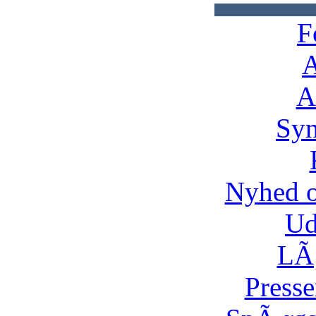
F
A
A
Syn
Nyhed 
Ud
LÃ¸
Presse