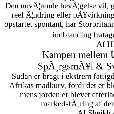
Den nuvÃ¦rende bevÃ¦gelse vil, 
reel Ã¦ndring eller pÃ¥virknin
opstartet spontant, har Storbritan
indblanding fratag
Af Hi
Kampen mellem U
SpÃ¸rgsmÃ¥l & Sva
Sudan er bragt i ekstrem fattigd
Afrikas madkurv, fordi det er bl
mens jorden er blevet efterl
markedsfÃ¸ring af dere
Af Sheikh 