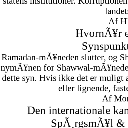
statens institutioner. Korruptionen 
lande
Af Hi
HvornÃ¥r er
Synspunkt
Ramadan-mÃ¥neden slutter, og S
nymÃ¥nen for Shawwal-mÃ¥neden i
dette syn. Hvis ikke det er muligt
eller lignende, fas
Af Mon
Den internationale ka
SpÃ¸rgsmÃ¥l & S