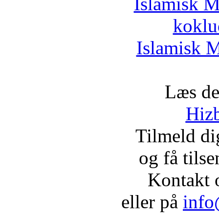
Islamisk M
koklu
Islamisk M
Læs de
Hizb
Tilmeld d
og få tils
Kontakt 
eller på
info