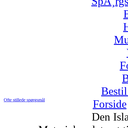
SpÃ¸rg
H
Mu
F
B
Bestil
Ofte stillede spørgsmål
Forside
Den Isl