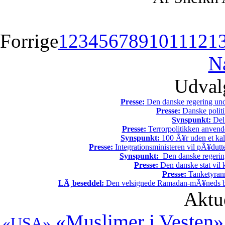
Forrige
1
2
3
4
5
6
7
8
9
10
11
12
1
N
Udvalg
Presse:
Den danske regering unde
Presse:
Danske politi
Synspunkt:
Del 
Presse:
Terrorpolitikken anvende
Synspunkt:
100 Ã¥r uden et kali
Presse:
Integrationsministeren vil pÃ¥dutt
Synspunkt:
Den danske regering 
Presse:
Den danske stat vil kr
Presse:
Tanketyrann
LÃ¸beseddel:
Den velsignede Ramadan-mÃ¥neds beg
Aktu
«Muslimer i Vesten»
«USA»