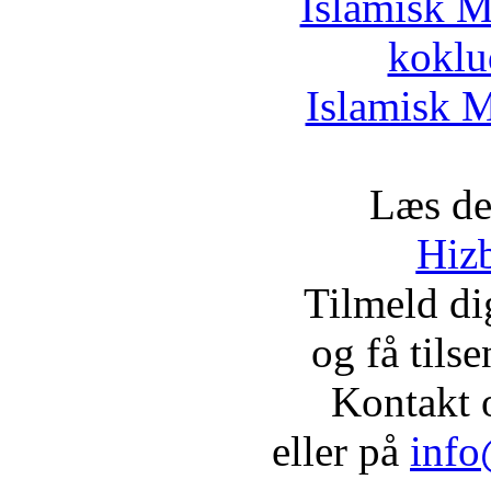
Islamisk M
koklu
Islamisk M
Læs de
Hizb
Tilmeld d
og få tils
Kontakt 
eller på
info