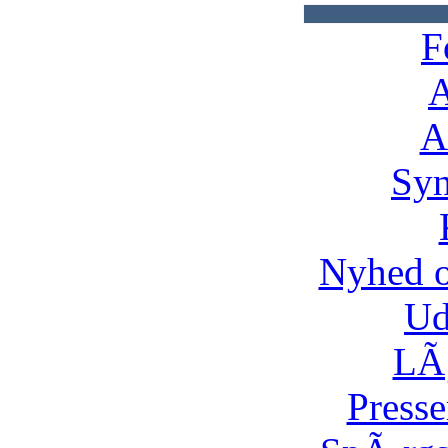
F
A
A
Syn
Nyhed 
Ud
LÃ¸
Presse