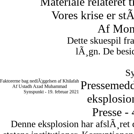
Materiale relateret 
Vores krise er st
Af Mon
Dette skuespil fr
lÃ¸gn. De besid
Sy
Faktorerne bag nedlÃ¦ggelsen af Khilafah
Pressemedd
Af Ustadh Azad Muhammad
Synspunkt - 19. februar 2021
eksplosio
Presse -
Denne eksplosion har afslÃ¸ret