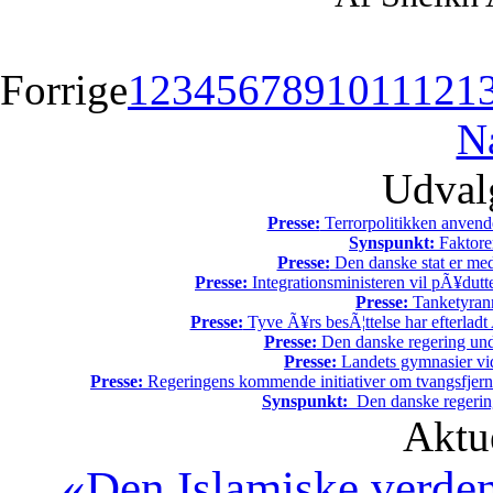
Forrige
1
2
3
4
5
6
7
8
9
10
11
12
1
N
Udvalg
Presse:
Terrorpolitikken anvende
Synspunkt:
Faktore
Presse:
Den danske stat er med
Presse:
Integrationsministeren vil pÃ¥dutt
Presse:
Tanketyrann
Presse:
Tyve Ã¥rs besÃ¦ttelse har efterladt 
Presse:
Den danske regering unde
Presse:
Landets gymnasier vide
Presse:
Regeringens kommende initiativer om tvangsfjerne
Synspunkt:
Den danske regering 
Aktu
«Den Islamiske verde