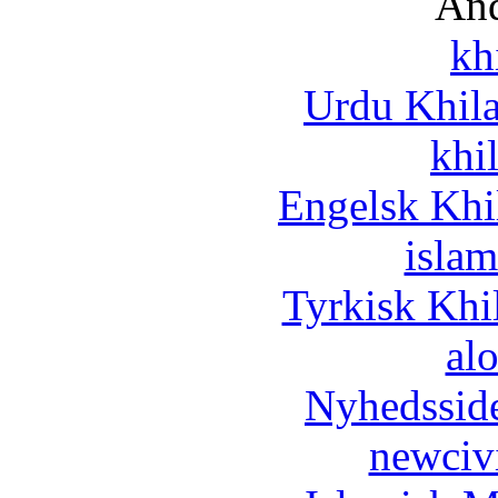
And
kh
Urdu Khil
khi
Engelsk Khi
islam
Tyrkisk Khi
al
Nyhedssid
newciv