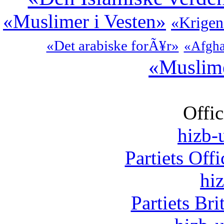
«Muslimer i Vesten»
«Krigen
«Det arabiske forÃ¥r»
«Afgha
«Muslim
Offic
hizb-u
Partiets Off
hi
Partiets Br