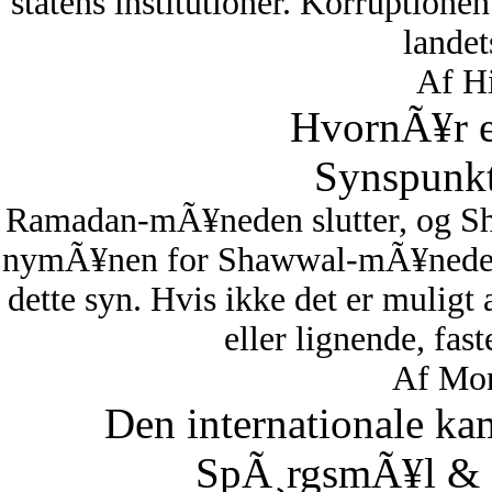
statens institutioner. Korruptionen 
lande
Af Hi
HvornÃ¥r er
Synspunkt
Ramadan-mÃ¥neden slutter, og S
nymÃ¥nen for Shawwal-mÃ¥neden i
dette syn. Hvis ikke det er muligt
eller lignende, fas
Af Mon
Den internationale ka
SpÃ¸rgsmÃ¥l & S