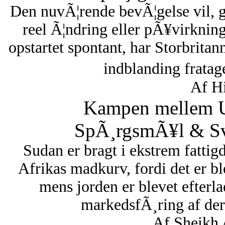
Den nuvÃ¦rende bevÃ¦gelse vil, 
reel Ã¦ndring eller pÃ¥virknin
opstartet spontant, har Storbritan
indblanding fratag
Af Hi
Kampen mellem U
SpÃ¸rgsmÃ¥l & Sva
Sudan er bragt i ekstrem fattigd
Afrikas madkurv, fordi det er bl
mens jorden er blevet efterl
markedsfÃ¸ring af dere
Af Sheikh 