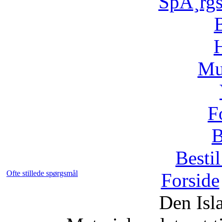
SpÃ¸rg
H
Mu
F
B
Bestil
Ofte stillede spørgsmål
Forside
Den Isl