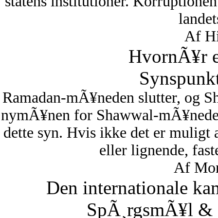
statens institutioner. Korruptionen 
lande
Af Hi
HvornÃ¥r er
Synspunkt
Ramadan-mÃ¥neden slutter, og S
nymÃ¥nen for Shawwal-mÃ¥neden i
dette syn. Hvis ikke det er muligt
eller lignende, fas
Af Mon
Den internationale ka
SpÃ¸rgsmÃ¥l & S