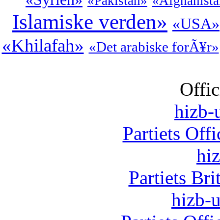
«Pakistan»
«Afghanist
Islamiske verden»
«USA»
«Khilafah»
«Det arabiske forÃ¥r»
Offic
hizb-u
Partiets Off
hi
Partiets Br
hizb-u