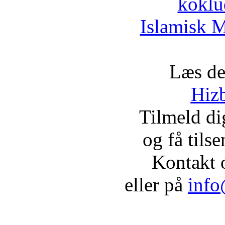
koklu
Islamisk M
Læs de
Hizb
Tilmeld d
og få tils
Kontakt 
eller på
info