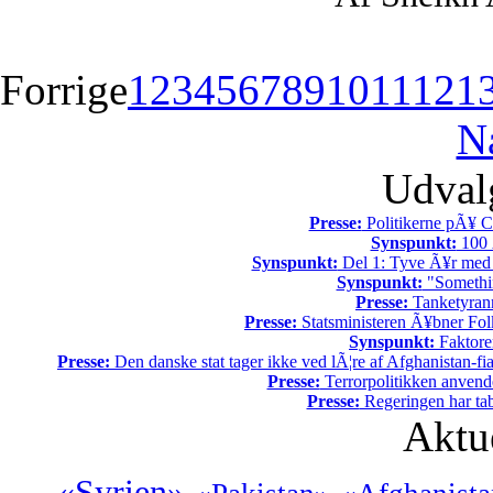
Forrige
1
2
3
4
5
6
7
8
9
10
11
12
1
N
Udvalg
Presse:
Politikerne pÃ¥ Ch
Synspunkt:
100 Ã
Synspunkt:
Del 1: Tyve Ã¥r med 
Synspunkt:
"Somethin
Presse:
Tanketyrann
Presse:
Statsministeren Ã¥bner Fol
Synspunkt:
Faktore
Presse:
Den danske stat tager ikke ved lÃ¦re af Afghanistan-fia
Presse:
Terrorpolitikken anvende
Presse:
Regeringen har tab
Aktu
«Syrien»