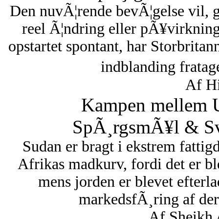
Den nuvÃ¦rende bevÃ¦gelse vil, 
reel Ã¦ndring eller pÃ¥virknin
opstartet spontant, har Storbritan
indblanding fratag
Af Hi
Kampen mellem U
SpÃ¸rgsmÃ¥l & Sva
Sudan er bragt i ekstrem fattigd
Afrikas madkurv, fordi det er bl
mens jorden er blevet efterl
markedsfÃ¸ring af dere
Af Sheikh 