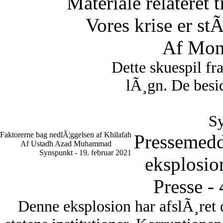
Materiale relateret 
Vores krise er st
Af Mon
Dette skuespil fr
lÃ¸gn. De besid
Sy
Faktorerne bag nedlÃ¦ggelsen af Khilafah
Pressemedd
Af Ustadh Azad Muhammad
Synspunkt - 19. februar 2021
eksplosio
Presse -
Denne eksplosion har afslÃ¸ret