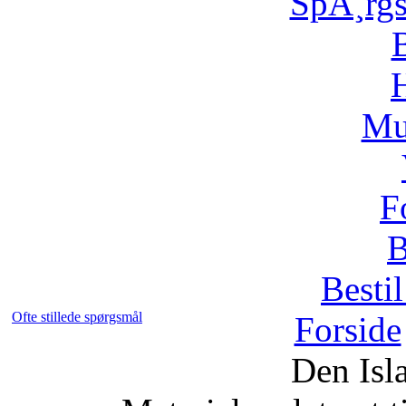
SpÃ¸rg
H
Mu
F
B
Bestil
Ofte stillede spørgsmål
Forside
Den Isl