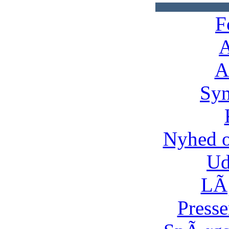
F
A
A
Syn
Nyhed 
Ud
LÃ¸
Presse