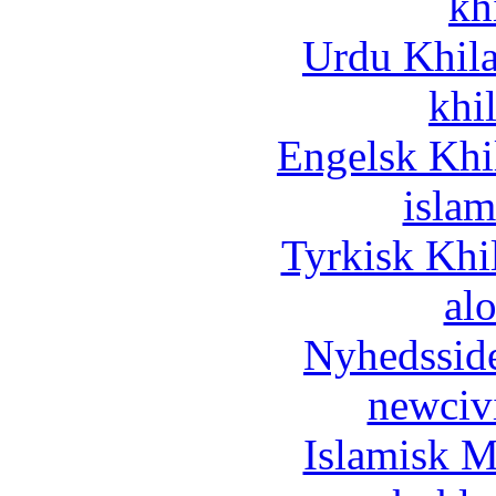
kh
Urdu Khil
khi
Engelsk Khi
islam
Tyrkisk Khi
al
Nyhedssid
newciv
Islamisk M