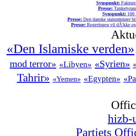
Synspunkt:
Faktore
Presse:
Tanketyrann
Synspunkt:
100 Ã
Presse:
Den danske statsminister bl
Presse:
Regeringen vil dÃ¦kke ov
Aktu
«Den Islamiske verden»
mod terror»
«Syrien»
«Libyen»
Tahrir»
«Egypten»
«Pa
«Yemen»
Offic
hizb-u
Partiets Off