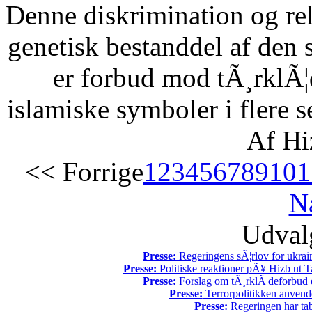
Denne diskrimination og reli
genetisk bestanddel af den 
er forbud mod tÃ¸rklÃ¦
islamiske symboler i flere s
Af Hi
<< Forrige
1
2
3
4
5
6
7
8
9
10
1
N
Udvalg
Presse:
Regeringens sÃ¦rlov for ukrain
Presse:
Politiske reaktioner pÃ¥ Hizb ut Ta
Presse:
Forslag om tÃ¸rklÃ¦deforbud e
Presse:
Terrorpolitikken anvende
Presse:
Regeringen har tab