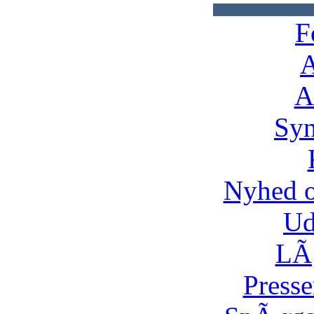
F
A
A
Syn
Nyhed 
Ud
LÃ¸
Presse