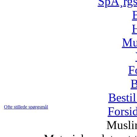
SpÃ¸rg
H
Mu
F
B
Bestil
Ofte stillede spørgsmål
Forsi
Musli