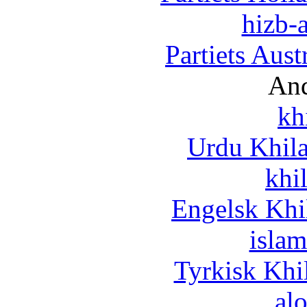
hizb-a
Partiets Aus
And
kh
Urdu Khil
khi
Engelsk Khi
islam
Tyrkisk Khi
al