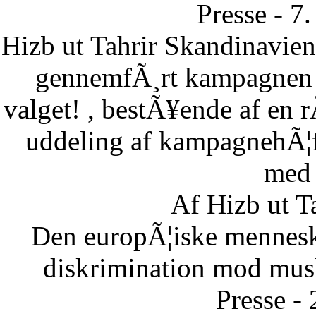
Presse - 7
Hizb ut Tahrir Skandinavie
gennemfÃ¸rt kampagnen B
valget! , bestÃ¥ende af en 
uddeling af kampagnehÃ¦ft
med 
Af Hizb ut T
Den europÃ¦iske menneske
diskrimination mod musl
Presse -