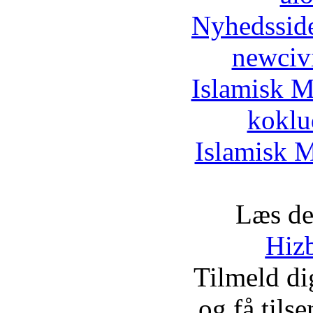
Nyhedssid
newciv
Islamisk M
koklu
Islamisk M
Læs de
Hizb
Tilmeld d
og få tils