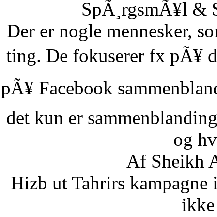
SpÃ¸rgsmÃ¥l & Sv
Der er nogle mennesker, som
ting. De fokuserer fx pÃ¥ d
pÃ¥ Facebook sammenbland
det kun er sammenblanding
og hvi
Af Sheikh A
Hizb ut Tahrirs kampagne 
ikke 