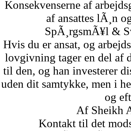
Konsekvenserne af arbejdsg
af ansattes lÃ¸n og
SpÃ¸rgsmÃ¥l & Sv
Hvis du er ansat, og arbejd
lovgivning tager en del af 
til den, og han investerer di
uden dit samtykke, men i he
og eft
Af Sheikh A
Kontakt til det mod