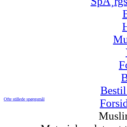
SpÃ¸rg
H
Mu
F
B
Bestil
Ofte stillede spørgsmål
Forsi
Musli