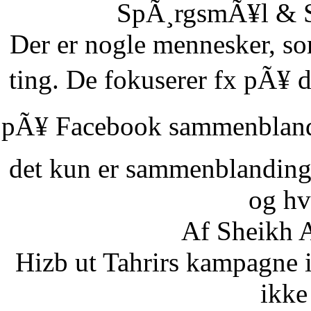
SpÃ¸rgsmÃ¥l & Sv
Der er nogle mennesker, som
ting. De fokuserer fx pÃ¥ d
pÃ¥ Facebook sammenbland
det kun er sammenblanding
og hvi
Af Sheikh A
Hizb ut Tahrirs kampagne 
ikke 