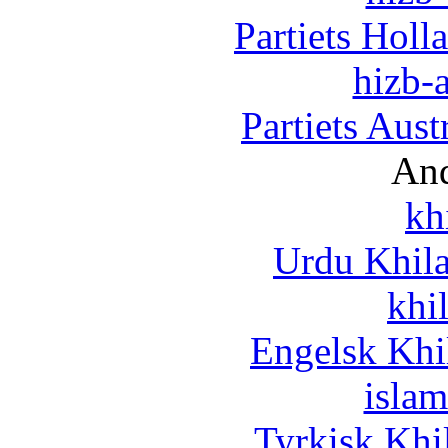
Partiets Hol
hizb-a
Partiets Aus
And
kh
Urdu Khil
khi
Engelsk Khi
islam
Tyrkisk Khi