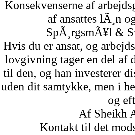
Konsekvenserne af arbejdsg
af ansattes lÃ¸n og
SpÃ¸rgsmÃ¥l & Sv
Hvis du er ansat, og arbejd
lovgivning tager en del af 
til den, og han investerer di
uden dit samtykke, men i he
og eft
Af Sheikh A
Kontakt til det mod