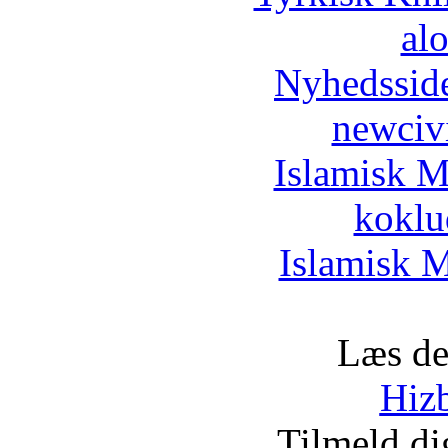
al
Nyhedssid
newciv
Islamisk M
koklu
Islamisk M
Læs de
Hizb
Tilmeld d