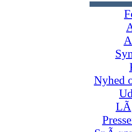
F
A
A
Syn
Nyhed 
Ud
LÃ¸
Presse