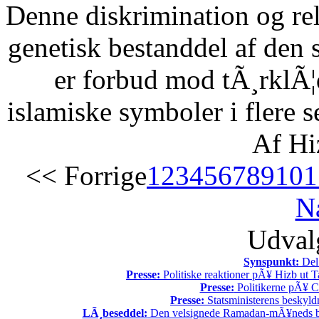
Denne diskrimination og reli
genetisk bestanddel af den 
er forbud mod tÃ¸rklÃ¦
islamiske symboler i flere s
Af Hi
<< Forrige
1
2
3
4
5
6
7
8
9
10
1
N
Udvalg
Synspunkt:
Del 
Presse:
Politiske reaktioner pÃ¥ Hizb ut Ta
Presse:
Politikerne pÃ¥ Ch
Presse:
Statsministerens beskyld
LÃ¸beseddel:
Den velsignede Ramadan-mÃ¥neds beg