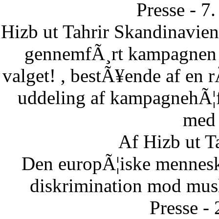
Presse - 7
Hizb ut Tahrir Skandinavie
gennemfÃ¸rt kampagnen B
valget! , bestÃ¥ende af en 
uddeling af kampagnehÃ¦ft
med 
Af Hizb ut T
Den europÃ¦iske menneske
diskrimination mod musl
Presse -