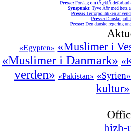
Presse:
Forslag om tÃ¸rklÃ¦deforbud e
Synspunkt:
Tyve Ã¥r med hetz af
Presse:
Terrorpolitikken anvende
Presse:
Danske politi
Presse:
Den danske regering unde
Aktu
«Muslimer i Ve
«Egypten»
«Muslimer i Danmark»
«K
verden»
«Syrien»
«Pakistan»
kultur»
Offic
hizb-u