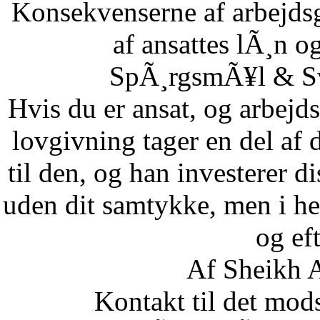
Konsekvenserne af arbejdsg
af ansattes lÃ¸n og
SpÃ¸rgsmÃ¥l & Sv
Hvis du er ansat, og arbejd
lovgivning tager en del af 
til den, og han investerer di
uden dit samtykke, men i he
og eft
Af Sheikh A
Kontakt til det mod