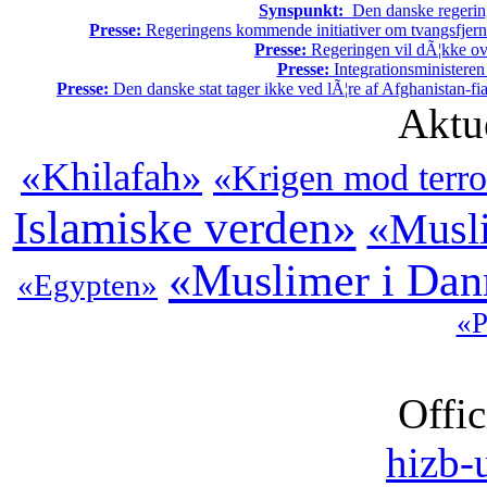
Synspunkt:
Den danske regering 
Presse:
Regeringens kommende initiativer om tvangsfjerne
Presse:
Regeringen vil dÃ¦kke ov
Presse:
Integrationsministeren
Presse:
Den danske stat tager ikke ved lÃ¦re af Afghanistan-fia
Aktu
«Khilafah»
«Krigen mod terro
Islamiske verden»
«Musli
«Muslimer i Da
«Egypten»
«P
Offic
hizb-u