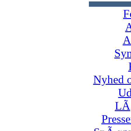
F
A
A
Syn
Nyhed 
Ud
LÃ¸
Presse