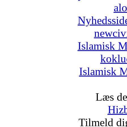
al
Nyhedssid
newciv
Islamisk M
koklu
Islamisk M
Læs de
Hizb
Tilmeld d