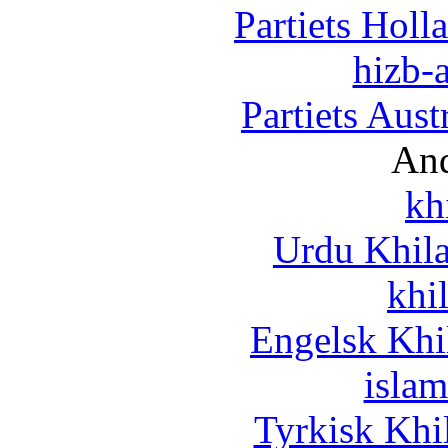
Partiets Hol
hizb-a
Partiets Aus
And
kh
Urdu Khil
khi
Engelsk Khi
islam
Tyrkisk Khi