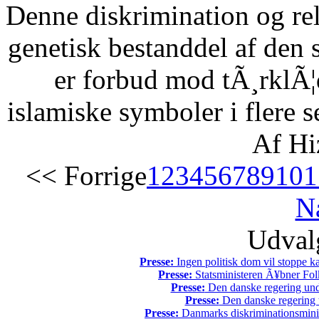
Denne diskrimination og reli
genetisk bestanddel af den 
er forbud mod tÃ¸rklÃ¦
islamiske symboler i flere s
Af Hi
<< Forrige
1
2
3
4
5
6
7
8
9
10
1
N
Udvalg
Presse:
Ingen politisk dom vil stoppe kal
Presse:
Statsministeren Ã¥bner Fol
Presse:
Den danske regering unde
Presse:
Den danske regering tv
Presse:
Danmarks diskriminationsminist