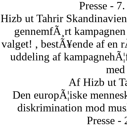
Presse - 7
Hizb ut Tahrir Skandinavie
gennemfÃ¸rt kampagnen B
valget! , bestÃ¥ende af en 
uddeling af kampagnehÃ¦ft
med 
Af Hizb ut T
Den europÃ¦iske menneske
diskrimination mod musl
Presse -