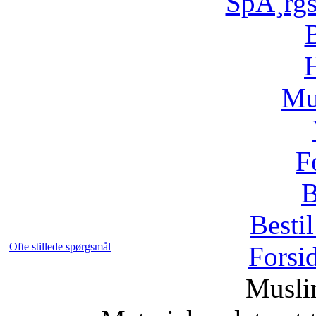
SpÃ¸rg
H
Mu
F
B
Bestil
Ofte stillede spørgsmål
Forsi
Musli