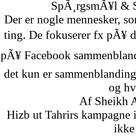
SpÃ¸rgsmÃ¥l & Sv
Der er nogle mennesker, som
ting. De fokuserer fx pÃ¥ d
pÃ¥ Facebook sammenbland
det kun er sammenblanding
og hvi
Af Sheikh A
Hizb ut Tahrirs kampagne 
ikke 