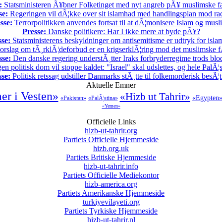
:
Statsministeren Ã¥bner Folketinget med nyt angreb pÃ¥ muslimske fa
se:
Regeringen vil dÃ¦kke over sit islamhad med handlingsplan mod ra
sse:
Terrorpolitikken anvendes fortsat til at dÃ¦monisere Islam og musl
Presse:
Danske politikere: Har I ikke mere at byde pÃ¥?
sse:
Statsministerens beskyldninger om antisemitisme er udtryk for isl
rslag om tÃ¸rklÃ¦deforbud er en krigserklÃ¦ring mod det muslimske f
sse:
Den danske regering understÃ¸tter Iraks forbryderregime trods bl
en politisk dom vil stoppe kaldet: "Israel" skal udslettes, og hele PalÃ¦s
sse:
Politisk retssag udstiller Danmarks stÃ¸tte til folkemorderisk besÃ¦t
Aktuelle Emner
er i Vesten»
«Hizb ut Tahrir»
«Egypten
«Pakistan»
«PalÃ¦stina»
«Yemen»
Officielle Links
hizb-ut-tahrir.org
Partiets Officielle Hjemmeside
hizb.org.uk
Partiets Britiske Hjemmeside
hizb-ut-tahrir.info
Partiets Officielle Mediekontor
hizb-america.org
Partiets Amerikanske Hjemmeside
turkiyevilayeti.org
Partiets Tyrkiske Hjemmeside
hizb-ut-tahrir.nl