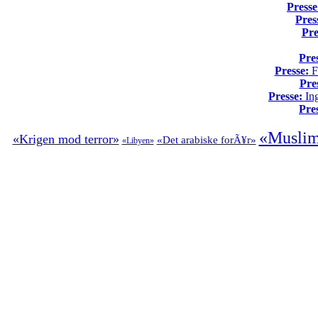
Presse
Pres
Pre
Pre
Presse:
Fo
Pre
Presse:
Ing
Pre
«Muslim
«Krigen mod terror»
«Det arabiske forÃ¥r»
«Libyen»