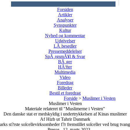
Forsiden
Artikler
Analyser
Synspunkter
Kultur
Nyhed og kommentar
Udgivelser
LÃ¸besedler
Pressemeddelelser
SpÃ¸rgsmÃ¥l & Svar
BÃ¸ger
HÃ¦fter
Multimedia
Video
Foredrag
Billeder
Bestil et foredrag
Forside
>
Muslimer i Vesten
Muslimer i Vesten
Materiale relateret til "Muslimerne i Vesten"
Den danske stat er medskyldig i undertrykkelsen af Kinas muslimer
Af Hizb ut Tahrir Danmark
s st?rste solcellevirksomheder f?r fremstillet solceller ved brug tvangsa
Presse - 12. marts 2023