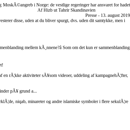
g
MoskÃ©angreb i Norge: de vestlige regeringer har ansvaret for hadet
Af Hizb ut Tahrir Skandinavien
Presse - 13. august 2019
vesterer disse, uden at du bliver spurgt, dvs. uden dit samtykke, men i
 sammenblanding mellem kÃ¸nnene?â Som om det kun er sammenblanding
t!
 en rÃ¦kke aktiviteter sÃ¥som videoer, uddeling af kampagnehÃ¦fter,
nder pÃ¥ grund a...
rklÃ¦de, niqab, minareter og andre islamiske symboler i flere sekulÃ¦re