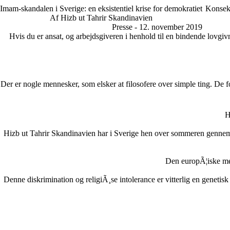
Imam-skandalen i Sverige: en eksistentiel krise for demokratiet
Konsekv
Af Hizb ut Tahrir Skandinavien
Presse - 12. november 2019
Hvis du er ansat, og arbejdsgiveren i henhold til en bindende lovgivni
Der er nogle mennesker, som elsker at filosofere over simple ting. 
H
Hizb ut Tahrir Skandinavien har i Sverige hen over sommeren gennem
Den europÃ¦iske me
Denne diskrimination og religiÃ¸se intolerance er vitterlig en genetis