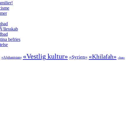
milier!
cisme
imer
amhad
Ã¦llesskab
odbad
tina befries
telse
«Vestlig kultur»
«Khilafah»
«Syrien»
»
«Afghanistan»
«Iran»