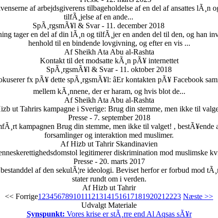
enserne af arbejdsgiverens tilbageholdelse af en del af ansattes lÃ¸n o
tilfÃ¸jelse af en ande...
SpÃ¸rgsmÃ¥l & Svar - 11. december 2018
ng tager en del af din lÃ¸n og tilfÃ¸jer en anden del til den, og han in
henhold til en bindende lovgivning, og efter en vis ...
Af Sheikh Ata Abu al-Rashta
Kontakt til det modsatte kÃ¸n pÃ¥ internettet
SpÃ¸rgsmÃ¥l & Svar - 11. oktober 2018
De fokuserer fx pÃ¥ dette spÃ¸rgsmÃ¥l: âEr kontakten pÃ¥ Facebook
mellem kÃ¸nnene, der er haram, og hvis blot de...
Af Sheikh Ata Abu al-Rashta
izb ut Tahrirs kampagne i Sverige: Brug din stemme, men ikke til valge
Presse - 7. september 2018
fÃ¸rt kampagnen Brug din stemme, men ikke til valget! , bestÃ¥ende af
forsamlinger og interaktion med muslimer.
Af Hizb ut Tahrir Skandinavien
nneskerettighedsdomstol legitimerer diskrimination mod muslimske kvi
Presse - 20. marts 2017
k bestanddel af den sekulÃ¦re ideologi. Beviset herfor er forbud mod tÃ¸
stater rundt om i verden.
Af Hizb ut Tahrir
<< Forrige
1
2
3
4
5
6
7
8
9
10
11
12
13
14
15
16
17
18
19
20
21
22
23
Næste >>
Udvalgt Materiale
Synspunkt:
Vores krise er stÃ¸rre end Al Aqsas sÃ¥r