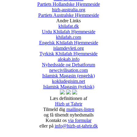
Partiets Hollandske Hjemmeside
hizb-australia.org
Partiets Australske Hjemmeside
Andre Links
khilafat.dk
Urdu Khilafah Hjemmeside
khilafah.com
Engelsk Khilafah Hjemmeside
islamdevleti.org
Tyrkisk Khilafah Hjemmeside
alokab.info
Nyhedsside og Debatforum
newcivilisation.com
Islamisk Magasin (engelsk)
kokludegisim.net
Islamisk Magasin (tyrkisk)
Læs definitionen af
Hizb ut Tahrir
Tilmeld dig
mailings-listen
og få tilsendt nyhedsmails
Kontakt os
via formular
eller på
info@hizb-ut-tahrir.dk